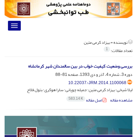
Toggle
vigation
نویسنده =
بهزاد کرمی متین
1
تعداد مقالات:
بررسی وضعیت کیفیت خواب در بین سالمندان شهر کرمانشاه
دوره 3، شماره 4، آذر و دی 1393، صفحه
81-88
10.22037/JRM.2014.1100068
لیلا شیخی؛ بهزاد کرمی متین؛ جمیله چوپانی؛ سارا هوکری؛ بتول فلاح
583.14 K
مشاهده مقاله
اصل مقاله