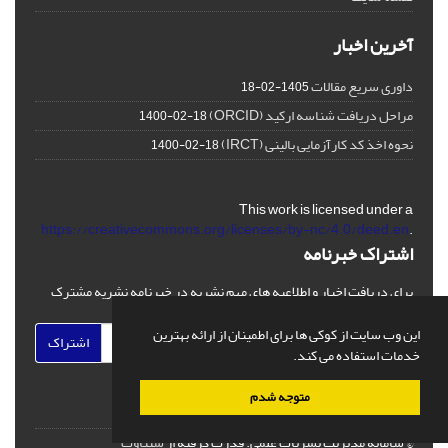
آخرین اخبار
داوری سریع مقالات
1405-02-18
مراحل دریافت شناسه ارکید (ORCID)
1400-02-18
نحوه اخذ کد کارآزمایی بالینی (IRCT)
1400-02-18
This work is licensed under a
https://creativecommons.org/licenses/by-nc/4.0/deed.en
.
اشتراک خبرنامه
برای دریافت اخبار و اطلاعیه های مهم نشریه در خبرنامه نشریه مشترک
شوید.
این وب سایت از کوکی ها برای اطمینان از ارائه بهترین
اشتراک
خدمات استفاده می کند.
متوجه شدم
© سامانه مدیریت نشریات علمی.
قدرت گرفته از
سیناوب