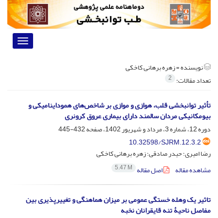
Toggle
vigation
نویسنده =
زهره برهانی کاخکی
2
تعداد مقالات:
تأثیر توان‏بخشی قلب، هوازی و موازی بر شاخص‌های هموداینامیکی و
بیومکانیکی مردان سالمند دارای بیماری عروق کرونری
دوره 12، شماره 3، مرداد و شهریور 1402، صفحه
432-445
10.32598/SJRM.12.3.2
رضا امیری؛ حیدر صادقی؛ زهره برهانی کاخکی
5.47 M
مشاهده مقاله
اصل مقاله
تاثیر یک وهله خستگی عمومی بر میزان هماهنگی و تغییرپذیری بین
مفاصل ناحیۀ تنه قایقرانان نخبه