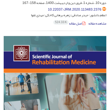
دوره 10، شماره 1، فروردین و اردیبهشت 1400، صفحه
158-167
10.22037/JRM.2020.113483.2376
اعظم دانشور؛ حیدر صادقی؛ زهره برهانی کاخکی؛ مهدی تقوا
524.33 K
مشاهده مقاله
اصل مقاله