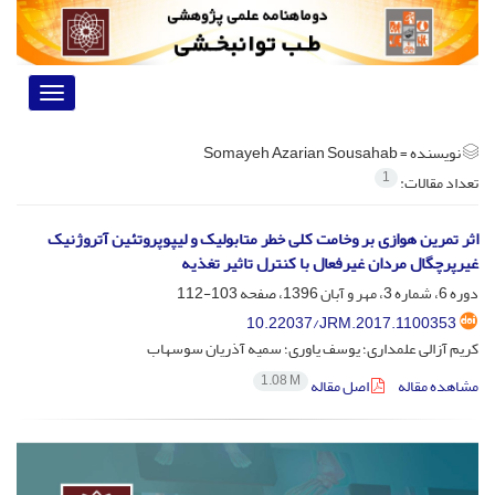
Toggle
vigation
نویسنده =
Somayeh Azarian Sousahab
1
تعداد مقالات:
اثر تمرین هوازی بر وخامت کلی خطر متابولیک و لیپوپروتئین آتروژنیک
غیرپرچگال مردان غیرفعال با کنترل تاثیر تغذیه
دوره 6، شماره 3، مهر و آبان 1396، صفحه
103-112
10.22037/JRM.2017.1100353
کریم آزالی علمداری؛ یوسف یاوری؛ سمیه آذریان سوسهاب
1.08 M
مشاهده مقاله
اصل مقاله