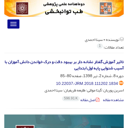
Toggle
vigation
نویسنده =
سینا احمدی
1
تعداد مقالات:
تاثیر آموزش گفتار نشانه دار بر بهبود دقت و درک خواندن دانش آموزان با
آسیب شنوایی پایه اول ابتدایی
دوره 8، شماره 2، تیر 1398، صفحه
80-85
10.22037/JRM.2018.111202.1834
اسرین پوریان؛ گیتا موللی؛ طلیعه ظریفیان؛ سینا احمدی
596.91 K
مشاهده مقاله
اصل مقاله