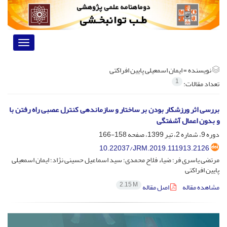
Toggle
vigation
نویسنده =
ایمان اسمعیلی پایین افراکتی
1
تعداد مقالات:
بررسی اثر ورزشکار بودن بر ساختار و سازماندهی کنترل عصبی راه رفتن با
و بدون اعمال آشفتگی
دوره 9، شماره 2، تیر 1399، صفحه
158-166
10.22037/JRM.2019.111913.2126
مرتضی یاسری فر؛ ضیاء فلاح محمدی؛ سید اسماعیل حسینی نژاد؛ ایمان اسمعیلی
پایین افراکتی
2.15 M
مشاهده مقاله
اصل مقاله