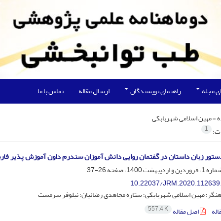
ی مجله
راهنمای نویسندگان
ارسال مقاله
تماس با ما
ه =
مهین اسلامی شهربابکی
1
ات:
دستور زبان داستان در گفتمان روایی دانش آموزان سندرم داون آموزش پذیر فار
26-37
10.22037/JRM.2020.112639
هنگر؛ مهین اسلامی شهربابکی؛ ستاره مجاهدی رضائیان؛ نیلوفر سرمست
557.4 K
اله
اصل مقاله