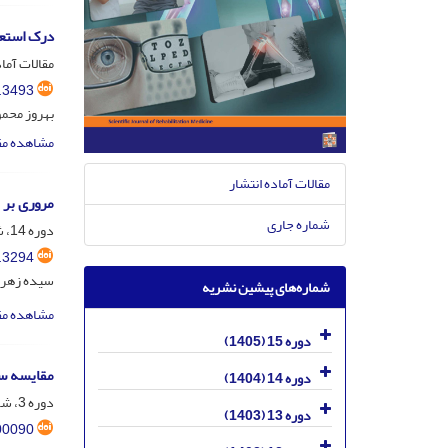
درک استعا
مقالات آماد
.3493
بهروز محمو
مشاهده مق
مقالات آماده انتشار
مروری بر 
شماره جاری
دوره 14، شماره 1، 1404، صفحه
.3294
سیده زهره 
شماره‌های پیشین نشریه
مشاهده مق
دوره 15 (1405)
مقایسه سرع
دوره 14 (1404)
دوره 3، شماره 2، خرداد و تیر 1393، صفحه
دوره 13 (1403)
00090