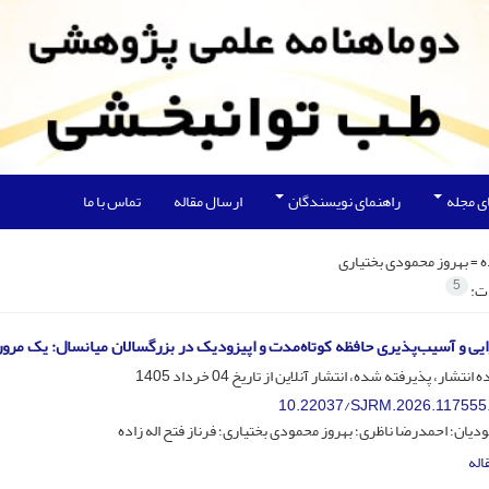
ی مجله
راهنمای نویسندگان
ارسال مقاله
تماس با ما
ه =
بهروز محمودی بختیاری
5
ات:
یی و آسیب‌پذیری حافظه کوتاه‌مدت و اپیزودیک در بزرگسالان میانسال: یک مرور
ه انتشار، پذیرفته شده، انتشار آنلاین از تاریخ
04 خرداد 1405
10.22037/SJRM.2026.117555
یان؛ احمدرضا ناظری؛ بهروز محمودی بختیاری؛ فرناز فتح اله زاده
اله