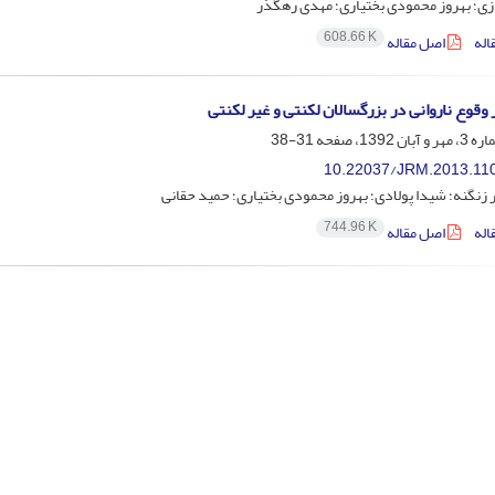
زی؛ بهروز محمودی بختیاری؛ مهدی رهگذر
608.66 K
اله
اصل مقاله
ر وقوع ناروانی در بزرگسالان لکنتی و غیر لکنتی
31-38
10.22037/JRM.2013.11
 زنگنه؛ شیدا پولادی؛ بهروز محمودی بختیاری؛ حمید حقانی
744.96 K
اله
اصل مقاله