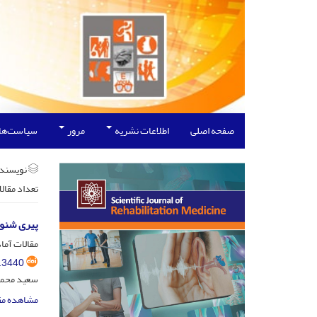
صفحه اصلی
اطلاعات نشریه
مرور
سیاست‌ها
نویسند
تعداد مقال
پیری شنوا
مقالات آماد
.3440
سعید محمود
مشاهده مق