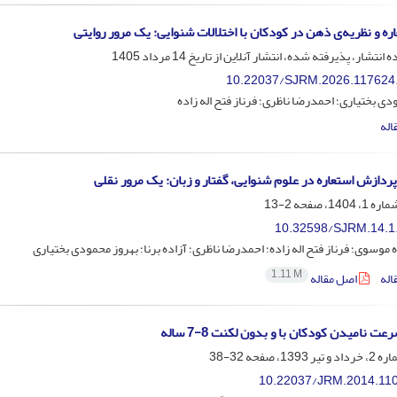
ره و نظریه‌ی ذهن در کودکان با اختلالات شنوایی: یک مرور روایتی
ه انتشار، پذیرفته شده، انتشار آنلاین از تاریخ
14 مرداد 1405
10.22037/SJRM.2026.117624
دی بختیاری؛ احمدرضا ناظری؛ فرناز فتح اله زاده
اله
پردازش استعاره در علوم شنوایی، گفتار و زبان: یک مرور نقلی
2-13
10.32598/SJRM.14.1
موسوی؛ فرناز فتح اله زاده؛ احمدرضا ناظری؛ آزاده برنا؛ بهروز محمودی بختیاری
1.11 M
اله
اصل مقاله
ت نامیدن کودکان با و بدون لکنت 8-7 ساله
32-38
10.22037/JRM.2014.11