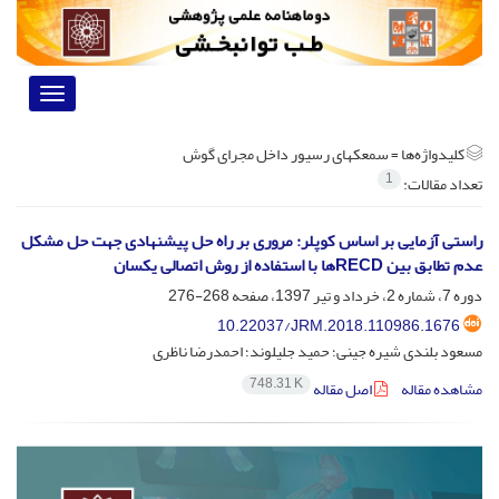
Toggle
vigation
کلیدواژه‌ها =
سمعک­های رسیور داخل مجرای گوش
1
تعداد مقالات:
راستی آزمایی بر اساس کوپلر: مروری بر راه حل پیشنهادی جهت حل مشکل
عدم تطابق بین RECDها با استفاده از روش اتصالی یکسان
دوره 7، شماره 2، خرداد و تیر 1397، صفحه
268-276
10.22037/JRM.2018.110986.1676
مسعود بلندی شیره جینی؛ حمید جلیلوند؛ احمدرضا ناظری
748.31 K
مشاهده مقاله
اصل مقاله