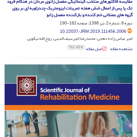
مقایسه فاکتورهای منتخب کینماتیکی مفصل زانوی مردان در هنگام فرود
تک پا پس از اعمال شش هفته تمرینات ایزومتریک چندزاویه ای بر روی
گروه های عضلانی خم کننده و بازکننده مفصل زانو
دوره 8، شماره 2، تیر 1398، صفحه
182-190
10.22037/JRM.2019.111456.2006
امیر عباس زاده دهجی؛ محمدرضا امیرسیف الدینی؛ روح الله نیکویی
762.45 K
مشاهده مقاله
اصل مقاله