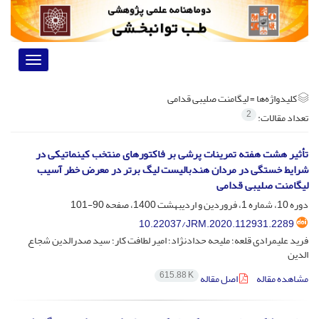
Toggle
vigation
کلیدواژه‌ها =
لیگامنت صلیبی قدامی
2
تعداد مقالات:
تأثیر هشت هفته تمرینات پرشی بر فاکتورهای منتخب کینماتیکی در
شرایط خستگی در مردان هندبالیست لیگ برتر در معرض خطر آسیب
لیگامنت صلیبی قدامی
دوره 10، شماره 1، فروردین و اردیبهشت 1400، صفحه
90-101
10.22037/JRM.2020.112931.2289
فرید علیمرادی قلعه؛ ملیحه حدادنژاد؛ امیر لطافت کار؛ سید صدرالدین شجاع
الدین
615.88 K
مشاهده مقاله
اصل مقاله