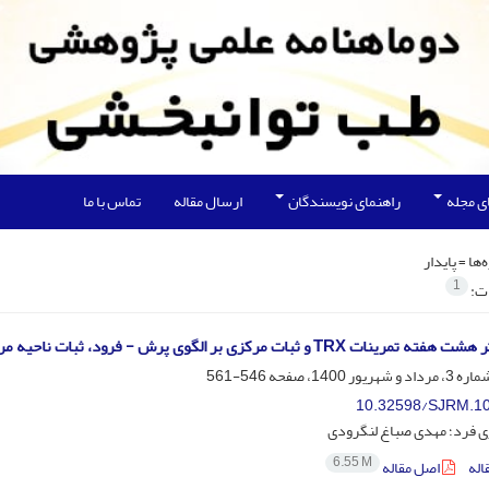
ی مجله
راهنمای نویسندگان
ارسال مقاله
تماس با ما
‌ها =
پایدار
1
ات:
 و ثبات مرکزی بر الگوی پرش - فرود، ثبات ناحیه مرکزی و تعادل دختران فوتبالیست
546-561
10.32598/SJRM.10
ی فرد؛ مهدی صباغ لنگرودی
6.55 M
اله
اصل مقاله