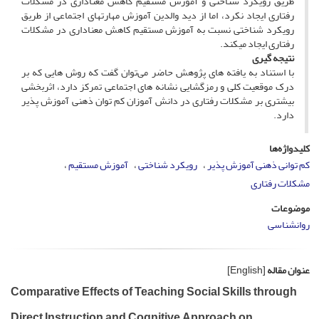
طریق رویکرد شناختی و آموزش مستقیم کاهش معناداری در مشکلات
رفتاری ایجاد نکرد، اما از دید والدین آموزش مهارت‏های اجتماعی از طریق
رویکرد شناختی نسبت به آموزش مستقیم کاهش معناداری در مشکلات
رفتاری ایجاد می‏کند.
نتیجه‏ گیری
با استناد به یافته‏ های پژوهش حاضر می‌توان گفت که روش ­هایی که بر
درک موقعیت کلی و رمزگشایی نشانه ‏های اجتماعی تمرکز دارد، اثربخشی
بیشتری بر مشکلات رفتاری در دانش ‏آموزان کم ‏توان ذهنی آموزش ‏پذیر
دارد.
کلیدواژه‌ها
کم ‏توانی ذهنی آموزش ‏پذیر
رویکرد شناختی
آموزش مستقیم
مشکلات رفتاری
موضوعات
روانشناسی
عنوان مقاله
[English]
Comparative Effects of Teaching Social Skills through
Direct Instruction and Cognitive Approach on