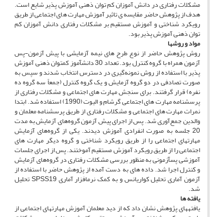
مشکلات رفتاری در دانش ‏آموزان کم ‏توان ذهنی آموزش ‏پذیر شایع است.
هدف از پژوهش حاضر مقایسه ‏ی تاثیر آموزش مهارت ‏های اجتماعی از طریق
رویکرد شناختی و آموزش مستقیم بر مشکلات رفتاری دانش ‏آموزان کم
‏توان ذهنی آموزش ‏پذیر بود.
مواد و روش‏ها
روش پژوهش حاضر از نوع طرح‏ های نیمه­ آزمایشی با پیش‏ آزمون-پس
‏آزمون همراه با گروه کنترل بود. تعداد 30 دانش‏آموز کم‏توان ذهنی آموزش‏
پذیر با استفاده از روش نمونه‌گیری در دسترس انتخاب شدند و سپس به
صورت تصادفی در دو گروه آزمایش و یک گروه کنترل (جمعاً سه گروه ده
نفره) قرار گرفتند. برای سنجش مهارت‏ های اجتماعی و مشکلات رفتاری از
پرسش­نامه مهارت‏ های اجتماعی گرشام و الیوت (1990) استفاده شد. ابتدا
نمرات مهارت ‏های اجتماعی و مشکلات رفتاری از طریق پرسش­نامه معلمان و
والدین جمع‌آوری شد. پس از اجرای پیش ­آزمون گروه‌های آزمایش به مدت
20 جلسه به صورت انفرادی آموزش دیدند. یکی از گروه‌های آزمایش
مهارت‏های اجتماعی را از طریق رویکرد شناختی و گروه دیگر مهارت‏ های
اجتماعی را از طریق رویکرد آموزش مستقیم آموختند. پس از اجرای جلسات
آموزشی پس­آزمونی به منظور بررسی مشکلات رفتاری در گروه‌های آزمایش
و کنترل اجرا شد. داده ‏های به دست آمده از پژوهش حاضر با استفاده از
آزمون آماری تحلیل کواریانس و به کمک نرم­افزار آماری SPSS19 تحلیل
شد.
یافته‏ ها
یافته‏های پژوهش نشان داد که از دید معلمان آموزش مهارت‏های اجتماعی از