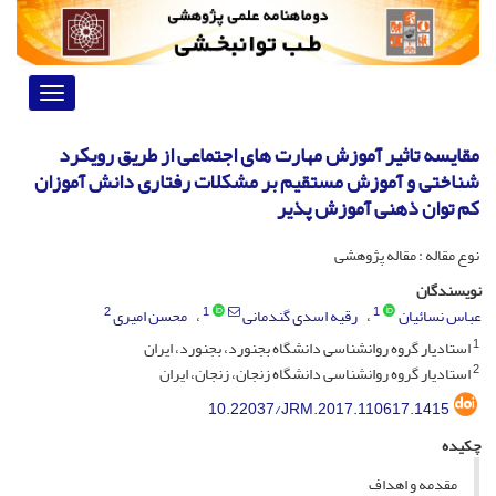
Toggle
vigation
مقایسه تاثیر آموزش مهارت‏ های اجتماعی از طریق رویکرد
شناختی و آموزش مستقیم بر مشکلات رفتاری دانش ‏آموزان
کم ‏توان ذهنی آموزش ‏پذیر
نوع مقاله : مقاله پژوهشی
نویسندگان
2
1
1
عباس نسائیان
رقیه اسدی گندمانی
محسن امیری
1
استادیار گروه روانشناسی دانشگاه بجنورد، بجنورد، ایران
2
استادیار گروه روانشناسی دانشگاه زنجان، زنجان، ایران
10.22037/JRM.2017.110617.1415
چکیده
مقدمه و اهداف