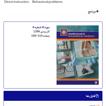
Direct instruction
Behavioral problems
مراجع
دوره 6، شماره 4
آذر و دی 1396
صفحه
106-114
فایل ها