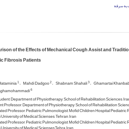
به سرفه
ison of the Effects of Mechanical Cough Assist and Traditi
ic Fibrosis Patients
1
2
3
Hataminia
Mahdi Dadgoo
Shabnam Shahali
Ghamartai Khanba
6
Aghamohammadi
dent, Department of Physiotherapy, School of Rehabilitation Sciences, Iran
nt Professor, Department of Physiotherapy, School of Rehabilitation Science
ted Professor, Pediatric Pulmonologist, Mofid Children Hospital Pediatric 
 University of Medical Scienses, Tehran, Iran
ted Professor, Pediatric Pulmonologist, Mofid Children Hospital Pediatric 
 University of Medical Scienses,Tehra, Iran