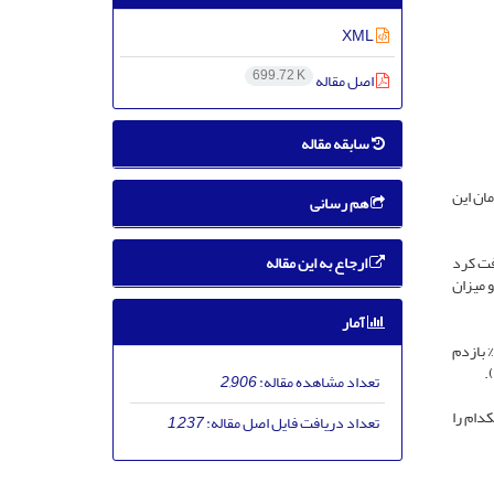
XML
699.72 K
اصل مقاله
سابقه مقاله
ان این
هم رسانی
ارجاع به این مقاله
 دریافت کرد
زدم اجباری در ثانیه اول، جریان بازدم اجباری بین 25%-75% بازدم و میزان
آمار
نتایج نشان داد تفاوت معناداری در تغییر ظرفیت حیاتی اجباری (83/0P=)، حجم بازدم اجباری در ثانیه اول (21/0P=) و جریان بازدم اجباری بین 25%-75% بازدم
تعداد مشاهده مقاله:
2,906
دام را
تعداد دریافت فایل اصل مقاله:
1,237