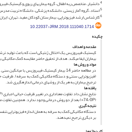
4
دانشیار، متخصص ریه اطفال، گروه بیماریهای ریوی و کیستیک فیبر
5
استاد، گروه آمار زیستی، دانشکده پزشکی، دانشگا ه تربیت مدرس، 
6
کارشناس ارشد فیزیوتراپی، بیمارستان کودکان مفید، تهران، ایران
10.22037/JRM.2018.111040.1714
چکیده
مقدمه و اهداف
کیستیک فیبروزیس یک اختلال ژنتیکی است که باعث تولید ترش
بیماران ایفا می­کند. هدف از تحقیق حاضر مقایسه کمک مکانیکی 
مواد و روش ­ها
ترجیح بیماران به هر یک از روش­های درمانی اندازه­گیری شد.
یافته ­ها
(74/0P=) بعد از دو روش درمانی وجود ندارد. همچنین تفاوت معناداری در میزان پذیرش هر یک از روش­های درمانی توسط بیماران وجود ندارد (66/0P=).
نتیجه­ گیری
دستگاه مکانیکی کمک به سرفه به همان اندازه فیزیوتراپی تنفسی
بر دیگری ترجیح نمی­دهند.
کلیدواژه‌ها