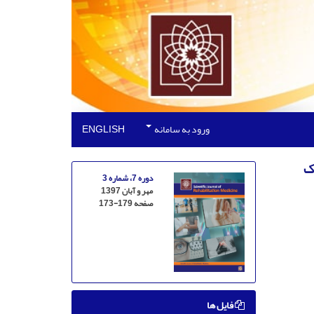
ورود به سامانه
ENGLISH
ک
دوره 7، شماره 3
مهر و آبان 1397
صفحه
173-179
فایل ها