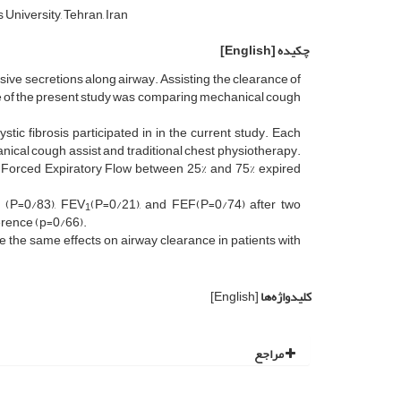
University, Tehran, Iran
چکیده
[English]
esive secretions along airway. Assisting the clearance of
ose of the present study was comparing mechanical cough
stic fibrosis participated in in the current study. Each
anical cough assist and traditional chest physiotherapy.
, Forced Expiratory Flow between 25% and 75% expired
C (P=0/83), FEV
(P=0/21), and FEF(P=0/74) after two
1
erence (p=0/66).
 the same effects on airway clearance in patients with
کلیدواژه‌ها
[English]
مراجع