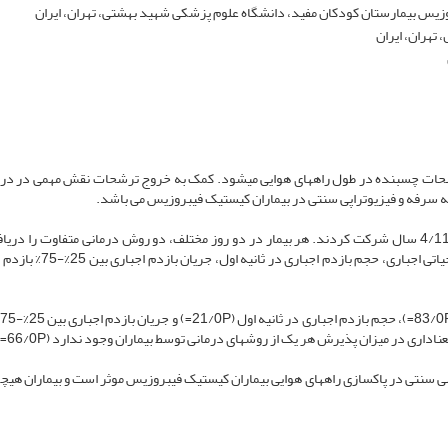
وزیس بیمارستان کودکان مفید، دانشگاه علوم پزشکی شهید بهشتی، تهران، ایران
تهران، ایران
حات چسبنده در طول راه­های هوایی می­شود. کمک به خروج ترشحات نقش مهمی در درم
به سرفه و فیزیوتراپی سنتی در بیماران کیستیک فیبروزیس می باشد.
در مطالعه حاضر 14 بیمار کیستیک فیبروزیس با میانگین سنی 4/11 سال شرکت کردند. هر بیمار در دو روز مختلف، دو روش درمانی متفاوت را
(فیزیوتراپی سنتی و دستگاه مکانیکی کمک به سرفه). ظرفیت حیاتی اجباری، حجم با
 سنتی در پاک­سازی راه­های هوایی بیماران کیستیک فیبروزیس موثر است و بیماران هیچ­ک