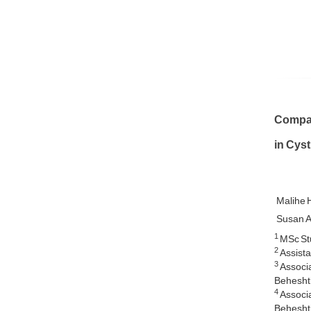
Compar
in Cyst
Malihe 
Susan 
1
MSc Stu
2
Assista
3
Associa
Beheshti
4
Associa
Beheshti