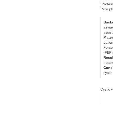
5
Profess
6
MSc phy
Back
airway
assist
Mater
patien
Force
(FEF),
Resul
treatm
Conc
cystic
Cystic F