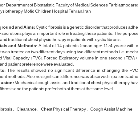
or, Department of Biostatistic, Faculty of Medical Sciences, Tarbiatmodares 
siotherapy, Mofid Children Hospital, Tehran, Iran
ground and Aims:
Cystic fibrosis is a genetic disorder that produces adh
 secretions plays an important role in treating these patients. The purp
 and traditional chest physiotherapy in patients with cystic fibrosis.
ials and Methods
: A total of 14 patients (mean age: 11/4 years) with cy
t was treated on two different days using two different methods, i.e. mech
d Vital Capacity (FVC), Forced Expiratory volume in one second (FEV
)
1
and patient preference were evaluated.
ts:
The results showed no significant difference in changing the FV
ent methods. Also, no significant difference was observed in patients adh
lusion:
Mechanical cough assist and traditional chest physiotherapy have
 fibrosis and the patients prefer both of them at the same level.
ibrosis
Clearance
Chest Physical Therapy
Cough Assist Machine