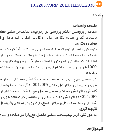
10.22037/JRM.2019.111501.2036
چکیده
مقدمه و اهداف
هدف از پژوهش حاضر بررسی اثر ارتز نیمه­ سخت بر سفتی مفاصل ا
پاسخ بارگیری، میانه اتکا، هل دادن و کل فاز اتکا در افراد دارای
مواد و روش ­ها
پژوهش حاضر از 
شدند. داده­ ها تحت دو شرایط ویژه (راه رفتن با کفش بدون ار
1000 هرتز برای ثبت داده­های نیروی عکس­العمل زمین استفاده شد. مقادیر سفتی مفاصل اندام تحتانی در سه بعد طی راه رفتن مورد محاسبه قرار گرفت.
یافته­ ها
کاهش و افزایش معنادار سفتی مفصل مچ پا شد. استفاده از ار
شد. ارتز نیمه­سخت طی زیرفاز پاسخ بارگیری در صفحه­ی فرونتال سبب ا
نتیجه­ گیری
به طور کلی، ارتز نیمه­سخت سفتی مفصل مچ پا را در صفحه­ ی سا
کلیدواژه‌ها