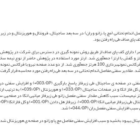
ندام تحتانی (مچ پا، زانو و ران) در سه بعد ساجیتال، فرونتال و هوریزنتال و در زیر 
 کف پای صاف طی راه رفتن بود.
نوع تحقیق نیمه ­تجربی می­باشد. 14 کودک (پسر) دارای کف پای صاف از طریق روش نمونه ­گیری در دسترس برای شرکت در پژو
تز و کفش با ارتز) جمع­آوری شد. ارتز مورد استفاده در پژوهش حاضر از نوع نیمه­ سخ
اطلاعات کینماتیکی راه رفتن با استفاده از 6 دوربین وایکان و با فرکانس نمونه­برداری 100 هرتز جمع­آوری شد. از دو عدد صفحه نیرو با فرکا
در مفصل مچ پا ارتز نیمه ­سخت سبب کاهش معنادار مقدار سفتی در صفحه ی ساجیتال طی زیرفاز پاسخ بارگیری 
هوریزنتال طی زیرفاز هل دادن (001/0P=) گردید. به­علاوه، طی کل فاز اتکا و در صفحات ساجیتال (/0P
تز نیمه­سخت سبب کاهش مقدار سفتی مفصل زانو طی زیرفاز میانه­ی اتکا در صفحه­ی س
فزایش سفتی مفصل ران (044/0P=) شد.
جیتال بهبود بخشید و سبب افزایش سفتی مفاصل مچ پا و زانو در صفحه ­ی هوریزنتال شد.