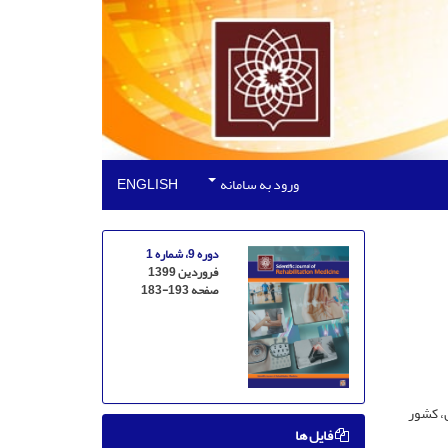
ورود به سامانه
ENGLISH
دوره 9، شماره 1
فروردین 1399
صفحه
183-193
، کشور
فایل ها