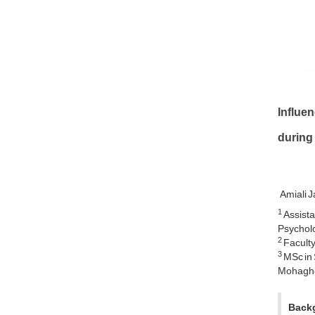
Influen
during
Amiali 
1
Assista
Psycholo
2
Faculty
3
MSc in 
Mohaghegh
Back