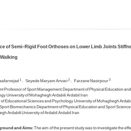
ce of Semi-Rigid Foot Orthoses on Lower Limb Joints Stiffnes
 Walking
1
2
3
Jaafarnejad
Seyede Maryam Anvari
Farzane Nasirpour
nt Professor of Sport Management, Department of Physical Education and 
gy, University of Mohaghegh Ardabili, Ardabil, Iran
 of Educational Sciences and Psychology, University of Mohaghegh Ardabili,
Sport Biomechanics, Department of Physical Education and Sport Sciences
 Ardabili University of Ardabil, Ardabil, Iran
ground and Aims
:
The aim of the present study was to investigate the effec