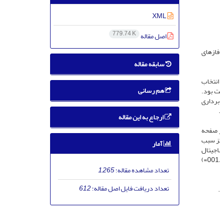
XML
779.74 K
اصل مقاله
فازهای
سابقه مقاله
هش انتخاب
هم رسانی
ت بود.
نس نمونه ­برداری
ارجاع به این مقاله
(003/0P=) و افزایش سفتی در صفحه
033=) و هوریزنتال (039/0P=) به ترتیب ارتز سبب
آمار
اجیتال
(014/0P=) و افزایش مقادیر سفتی این مفصل در صفحه هوریزنتال طی زیرفاز میانه­ی اتکا (000/0P=)، زیرفاز هل دادن (001/0P=) و کل فاز اتکا (001/0P=)
تعداد مشاهده مقاله:
1,265
تعداد دریافت فایل اصل مقاله:
612