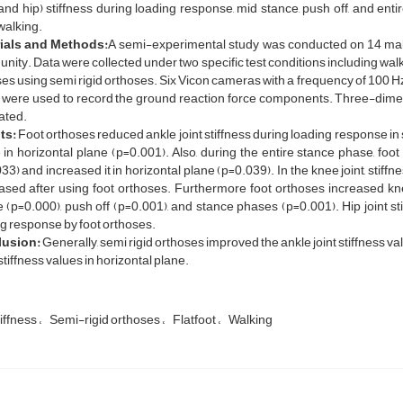
and hip) stiffness during loading response, mid stance, push off, and entir
walking.
ials and Methods
:
A semi-experimental study was conducted on 14 male c
ity. Data were collected under two specific test conditions including wa
es using semi rigid orthoses. Six Vicon cameras with a frequency of 100 Hz
 were used to record the ground reaction force components. Three-dimen
ated.
ts:
Foot orthoses reduced ankle joint stiffness during loading response in 
in horizontal plane (p=0.001). Also, during the entire stance phase, foot 
33) and increased it in horizontal plane (p=0.039). In the knee joint, stiff
sed after using foot orthoses. Furthermore foot orthoses increased knee
 (p=0.000), push off (p=0.001), and stance phases (p=0.001). Hip joint st
g response by foot orthoses.
usion:
Generally, semi rigid orthoses improved the ankle joint stiffness va
 stiffness values in horizontal plane.
tiffness
Semi-rigid orthoses
Flatfoot
Walking