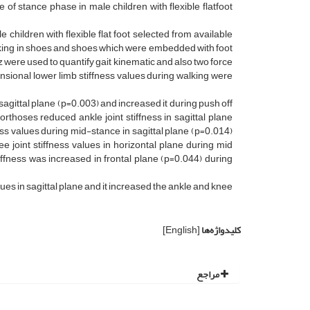
e of stance phase in male children with flexible flatfoot
hildren with flexible flat foot selected from available
lking in shoes and shoes which were embedded with foot
 were used to quantify gait kinematic and also two force
sional lower limb stiffness values during walking were
sagittal plane (p=0.003) and increased it during push off
orthoses reduced ankle joint stiffness in sagittal plane
ness values during mid-stance in sagittal plane (p=0.014)
 joint stiffness values in horizontal plane during mid
iffness was increased in frontal plane (p=0.044) during
lues in sagittal plane and it increased the ankle and knee
کلیدواژه‌ها
[English]
مراجع