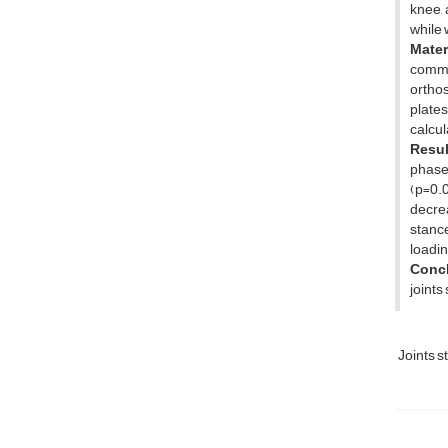
knee, 
while 
Mater
commun
orthos
plates
calcul
Resul
phase 
(p=0.0
decrea
stance
loadin
Concl
joints
Joints s