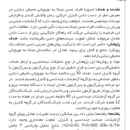
مقدمه و هدف:
امروزه افراد مسن مبتلا به نوروپاتی محیطی دیابتی در
معرض خطر از دست دادن کنترل حرکتی، زمان واکنش کندتر و افزایش
نوسانات وضعیتی هستند. شواهد زیادی وجود دارد که آزمایشات مبتنی بر
ورزش بر سلامت افراد مسن مبتلا به دیابت تأثیر مثبتی دارد. مطالعات اخیر
این فرضیه را پشتیبانی می‌کند که راهکار جایگزینی برای از دست دادن
تعادل می‌تواند شامل تقویت سیستم‌های حسی باقی‌مانده باشد.
هدف
پژوهش:
حاضر این است که با ترکیب روش‌های تمرینی حسی مختلف یک
رویکرد جامع و کامل برای بهبود تعادل در سالمندان مبتلا به نوروپاتی
محیطی دیابتی ارائه دهد.
مواد و روش‌ها این پژوهش از نوع تحقیقات نیمه‌تجربی و ازنظر هدف،
تحقیقی‌کاربردی است و طرح تحقیق نیز از نوع پیش‌آزمون ‌و پس‌آزمون با
گروه کنترل است. تعداد 30 زن سالمند مبتلا به نوروپاتی محیطی دیابتی
به‌طور تصادفی به دو گروه آزمایشات چندحسی و کنترل تقسیم شدند. در
دو مرحله‌ پیش‌آزمون و پس‌آزمون تعادل ایستا با دستگاه صفحه نیرو و
تعادل پویا از طریق آزمون نشستن و برخاستن ارزیابی شد. شرکت‌کنندگان
در گروه‌ آزمایشات چندحسی در 40 دقیقه تمرین دو بار در هفته به مدت
12 هفته شرکت کردند. در این مدت شرکت‌کنندگان در گروه کنترل به
فعالیت روزمره خود پرداختند.
یافته‌ها:
یافته‌ها نشان داد بین میانگین درصد تغییرات تعادل پویای گروه
آزمایشات منتخب چندحسی و کنترل، تفاوت معناداری وجود دارد
(n2=0/61, P=0/000, t28=-6/74). نتایج تحلیل واریانس ۳ عاملی