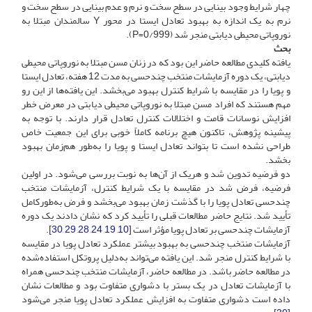
چهار شرایط وجود بینایی در سطح سخت و نرم و عدم بینایی در سطح سخت و
نرم به یک اندازه به بهبود تعادل ایستا در محور Y سالمندان مبتلا به
نوروپاتی محیطی دیابتی منجر شد (0/999=P).
بحث
یافته کلیدی مطالعه حاضر این بود که در زنان مسن مبتلا به نوروپاتی محیطی
دیابتی، یک دوره آزمایشات منتخب چندحسی به مدت 12 هفته‌، تعادل ایستا
و پویا را در مقایسه با شرایط کنترل بهبود می‌بخشد. این یافته‌ها از این رو
مهم هستند که افراد مسن مبتلا به نوروپاتی محیطی دیابتی در معرض خطر
افزایش نوسانات قامت و اختلالات کنترل تعادل قرار دارند. با توجه به
پیشینه پژوهش‌، تاکنون هیچ برنامه کاملاً خوبی برای این جمعیت خاص
طراحی نشده‌ است تا بتواند تعادل ایستا و پویا را به‌طور هم‌زمان بهبود
بخشد.
دو فرضیه تدوین شد و هر‌یک از آن‌ها به نوبت بررسی می‌شود. ‌در اولین
فرضیه‌، فرض شد در مقایسه با یک شرایط کنترل‌، آزمایشات منتخب
چندحسی ‌تعادل پویا را با گذشت زمان بهبود می‌بخشد و فرض به‌طور‌کامل
تأیید شد. نتایج حاضر مطالعات قبلی را تأیید کرد که نشان دادند یک دوره
آزمایشات چندحسی بر تعادل پویا مؤثر است [
10
,
19
,
24
,
28
,
29
,
30
].
آزمایشات منتخب چندحسی ‌به بهبود بیشتر عملکرد تعادل پویا در مقایسه
با شرایط کنترل منجر شد. این یافته می‌تواند به‌دلیل پروتکل استفاده‌شده
در مطالعه حاضر باشد. در مطالعه حاضر، آزمایشات منتخب چندحسی همراه
با آزمایشات تعادل در یک بستر با دشواری متفاوت بود و مطالعات نشان
داده است دشواری متفاوت به افزایش عملکرد تعادل پویا منجر می‌شود