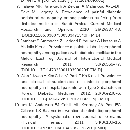
1(4):441-5. [DOI:10.1016/j.ijnss.2014.09.001]
Halawa MR, Karawagh A, Zeidan A, Mahmoud A-E-DH,
Sakr M, Hegazy A. Prevalence of painful diabetic
peripheral neuropathy among patients suffering from
diabetes mellitus in Saudi Arabia. Current Medical
Research and Opinion. 2010; 26(2):337-43.
[DOI:10.1185/03007990903471940][PMID]
Jambart S, Ammache Z, Haddad F, Younes A, Hassoun A,
Abdalla K, et al. Prevalence of painful diabetic peripheral
neuropathy among patients with diabetes mellitus in the
Middle East reg Journal of International Medical
Research. 2011; 39(2):366-77.
[DOI:10.1177/147323001103900204][PMID]
Won J, Kwon H, Kim C, Lee J, Park T, Ko K, et al. Prevalence
and clinical characteristics of diabetic peripheral
neuropathy in hospital patients with Type 2 diabetes in
Korea. Diabetic Medicine. 2012; 29(9):e290-6.
[DOI:10.1111/j.1464-5491.2012.03697.x][PMID]
Ites KI, Anderson EJ, Cahill ML, Kearney JA, Post EC,
Gilchrist LS. Balance interventions for diabetic peripheral
neuropathy: A systematic revi Journal of Geriatric
Physical Therapy. 2011; 34(3):109-16.
[DOI:10.1519/JPT.0b013e318212659a][PMID]