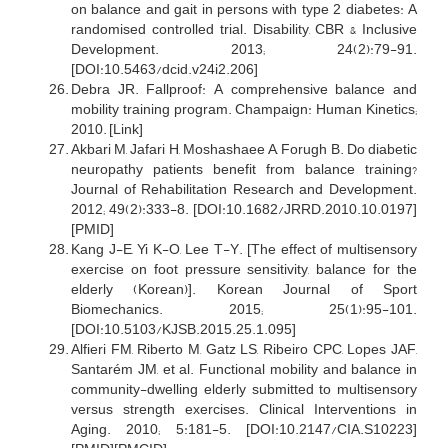
on balance and gait in persons with type 2 diabetes: A
randomised controlled trial. Disability, CBR & Inclusive
Development. 2013; 24(2):79-91.
[DOI:10.5463/dcid.v24i2.206]
Debra JR. Fallproof: A comprehensive balance and
mobility training program. Champaign: Human Kinetics;
2010. [Link]
Akbari M, Jafari H, Moshashaee A, Forugh B. Do diabetic
neuropathy patients benefit from balance training?
Journal of Rehabilitation Research and Development.
2012; 49(2):333-8. [DOI:10.1682/JRRD.2010.10.0197]
[PMID]
Kang J-E, Yi K-O, Lee T-Y. [The effect of multisensory
exercise on foot pressure sensitivity, balance for the
elderly (Korean)]. Korean Journal of Sport
Biomechanics. 2015; 25(1):95-101.
[DOI:10.5103/KJSB.2015.25.1.095]
Alfieri FM, Riberto M, Gatz LS, Ribeiro CPC, Lopes JAF,
Santarém JM, et al. Functional mobility and balance in
community-dwelling elderly submitted to multisensory
versus strength exercises. Clinical Interventions in
Aging. 2010; 5:181-5. [DOI:10.2147/CIA.S10223]