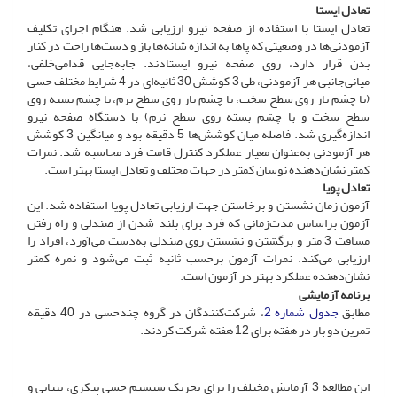
تعادل ایستا
تعادل ایستا با استفاده از صفحه نیرو ارزیابی شد. هنگام اجرای تکلیف
آزمودنی‌ها در وضعیتی که پاها به اندازه شانه‌ها باز و دست‌ها راحت در کنار
بدن قرار دارد، روی صفحه نیرو ایستادند. جابه‌جایی قدامی‌خلفی،
میانی‌جانبی هر آزمودنی، طی 3 کوشش 30 ثانیه‌ای در 4 شرایط مختلف حسی
(با چشم باز روی سطح سخت، با چشم باز روی سطح نرم، با چشم بسته روی
سطح سخت و با چشم بسته روی سطح نرم) با دستگاه صفحه نیرو
اندازه‌گیری شد. فاصله میان کوشش‌ها 5 دقیقه بود و میانگین 3 کوشش
هر آزمودنی به‌عنوان معیار عملکرد کنترل قامت فرد محاسبه شد. نمرات
کمتر نشان‌دهنده‌ نوسان کمتر در جهات مختلف و تعادل ایستا بهتر است.
تعادل پویا
آزمون زمان نشستن و برخاستن جهت ارزیابی تعادل پویا استفاده شد. این
آزمون بر‌اساس مدت‌زمانی که فرد برای بلند شدن از صندلی و راه رفتن
مسافت 3 متر و برگشتن و نشستن روی صندلی به‌دست می‌آورد، افراد را
ارزیابی می‌کند. نمرات آزمون برحسب ثانیه ثبت می‌شود و نمره کمتر
نشان‌دهنده‌ عملکرد بهتر در آزمون است.
برنامه آزمایشی
مطابق
جدول شماره 2
، شرکت‌کنندگان در گروه‌ چندحسی در 40 دقیقه
تمرین دو بار در هفته برای 12 هفته شرکت کردند.
این مطالعه 3 آزمایش مختلف را برای تحریک سیستم حسی پیکری، بینایی و