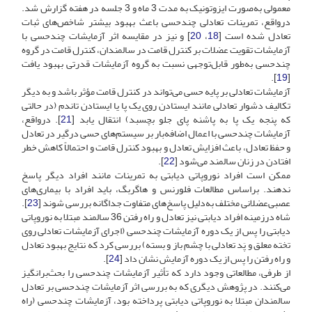
معمولی به‌صورت ایزوتونیک به مدت 3 ماه و 3 جلسه در هفته گزارش شد.
درواقع، تمرینات تعادلی چند‌حسی باعث بهبود بیشتر شاخص‌های ثبات
تعادل شده ‌است [
18
،
20
] و نیز در مقایسه‌ اثر آزمایشات چندحسی با
آزمایشات تقویت عضلات بر کنترل قامت در سالمندان، کنترل قامت در گروه
چندحسی به‌طور قابل‌توجهی نسبت به گروه آزمایشات قدرتی بهبود یافت
].
19
[
آزمایشات تعادلی بر پایه حسی می‌تواند در کنترل قامت مؤثر باشد و به دیگر
تکالیف دشوار تعادلی مانند ایستادن روی یک پا یا ایستادن تاندم (در حالتی
که پنجه یک پا به پاشنه‌ پای جلو بچسبد) انتقال یابد [
21
]. درواقع،
آزمایشات چند‌حسی با اعمال اضافه‌بار بر سیستم‌های حسی درگیر در تعادل
و حفظ تعادل، باعث افزایش تعادل و بهبود کنترل قامت و احتمالاً کاهش خطر
افتادن در زنان سالمند می‌شود [
22
].
ممکن است افراد نوروپاتی دیابتی به تمرینات مانند افراد دیگر پاسخ
ندهند. بر‌اساس مطالعات فلورنس و هاگربگ، باید افراد با بیماری‌های
عصبی‌عضلانی مختلف به‌دلیل پاسخ‌های متفاوت جدا‌گانه بررسی شوند [
23
].
شاه درزمینه‌ افراد دیابتی نیز تعادل و راه رفتن 36 سالمند مبتلا به نوروپاتی
دیابتی را پس از یک دوره آزمایشات چندحسی (اجرای آزمایشات تعادلی روی
تخته معلق و پَد تعادلی با چشم باز و بسته) بررسی کرد که نتایج بهبود تعادل
و راه رفتن را پس از یک دوره آزمایش نشان داد [
24
].
از طرفی، مطالعاتی وجود دارد که تأثیر آزمایشات چندحسی را بحث‌بر‌انگیز
می‌کنند. در پژوهش دیگری که به بررسی اثر آزمایشات چندحسی بر تعادل
سالمندان مبتلا به نوروپاتی دیابتی پرداخته بود، آزمایشات چندحسی (راه