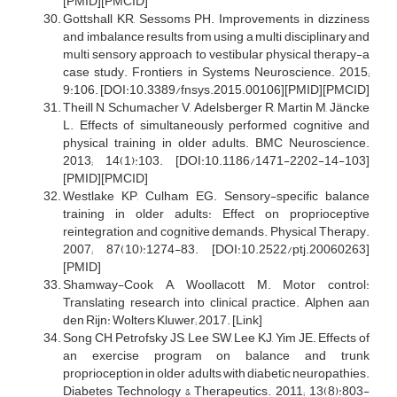
[PMID][PMCID]
Gottshall KR, Sessoms PH. Improvements in dizziness
and imbalance results from using a multi disciplinary and
multi sensory approach to vestibular physical therapy-a
case study. Frontiers in Systems Neuroscience. 2015;
9:106. [DOI:10.3389/fnsys.2015.00106][PMID][PMCID]
Theill N, Schumacher V, Adelsberger R, Martin M, Jäncke
L. Effects of simultaneously performed cognitive and
physical training in older adults. BMC Neuroscience.
2013; 14(1):103. [DOI:10.1186/1471-2202-14-103]
[PMID][PMCID]
Westlake KP, Culham EG. Sensory-specific balance
training in older adults: Effect on proprioceptive
reintegration and cognitive demands. Physical Therapy.
2007; 87(10):1274-83. [DOI:10.2522/ptj.20060263]
[PMID]
Shamway-Cook A, Woollacott M. Motor control:
Translating research into clinical practice. Alphen aan
den Rijn: Wolters Kluwer; 2017. [Link]
Song CH, Petrofsky JS, Lee SW, Lee KJ, Yim JE. Effects of
an exercise program on balance and trunk
proprioception in older adults with diabetic neuropathies.
Diabetes Technology & Therapeutics. 2011; 13(8):803-