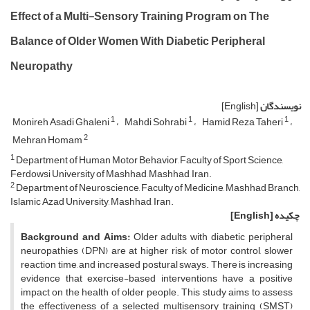
Effect of a Multi-Sensory Training Program on The
Balance of Older Women With Diabetic Peripheral
Neuropathy
نویسندگان
[English]
1
1
1
Monireh Asadi Ghaleni
Mahdi Sohrabi
Hamid Reza Taheri
2
Mehran Homam
1
Department of Human Motor Behavior, Faculty of Sport Science,
Ferdowsi University of Mashhad, Mashhad, Iran.
2
Department of Neuroscience, Faculty of Medicine, Mashhad Branch,
Islamic Azad University, Mashhad, Iran.
چکیده
[English]
Background and Aims:
Older adults with diabetic peripheral
neuropathies (DPN) are at higher risk of motor control, slower
reaction time, and increased postural sways. There is increasing
evidence that exercise-based interventions have a positive
impact on the health of older people. This study aims to assess
the effectiveness of a selected multisensory training (SMST)