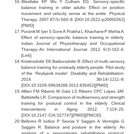
Westlake KP, Wu Y, Culham EG. Sensory-specific
balance training in older adults: Effect on position,
movement, and velocity sense at the ankle. Physical
Therapy. 2007; 87(5):560-8. [DOI:10.2522/p20060262]
[PMID]
Puranik M, Iyer S, Gore A, Prabha L, Khachane P, Mehta A.
Effect of sensory-specific balance training in elderly.
Indian Journal of Physiotherapy and Occupational
Therapy-An International Journal. 2012; 6(3):162-6.
[Link]
Kristinsdottir EK, Baldursdottir B. Effect of multi-sensory
balance training for unsteady elderly people: Pilot study
of the “Reykjavik model”. Disability and Rehabilitation.
2014; 36(14):1211-8.
[DOI:10.3109/09638288.2013.835452][PMID]
Alfieri FM, Riberto M, Gatz LS, Ribeiro CPC, Lopes JAF,
Battistella LR. Comparison of multisensory and strength
training for postural control in the elderly. Clinical
Interventions in Aging. 2012; 7:119-25.
[DOI:10.2147/CIA.S27747][PMID][PMCID]
Bellomo R, Iodice P, Savoia V, Saggini A, Vermiglio G,
Saggini R. Balance and posture in the elderly: An
analysis of a sensorimotor rehabilitation protocol.