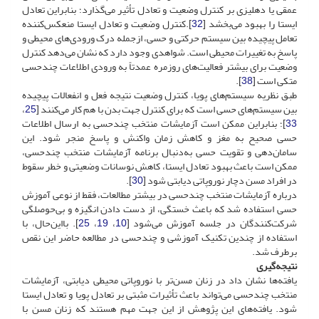
عمقی یا دهلیزی بر کنترل وضعیت و تعادل تأثیر می‌گذارد؛ بنابراین تعادل
ایستا را بهبود می‌بخشد [
32
].کنترل وضعیت و تعادل ایستا منعکس‌کننده
تعامل پیچیده بین سیستم حرکتی و حسی، از‌جمله درک ورودی‌های محیطی و
پاسخ به تغییرات محیطی است. شواهدی وجود دارد که نشان می‌دهد کنترل
وضعیت برای بیشتر فعالیت‌های روزمره عمدتاً به ورودی اطلاعات چند‌حسی
متکی است [
38
].
طبق نظریه سیستم‌های پویا‌، کنترل وضعیت نتیجه فعل و انفعالات پیچیده
بین سیستم‌های حسی است که برای کنترل جهت بدن با هم کار می‌کنند [
25
،
33
]؛ بنابراین ممکن است آزمایشات منتخب چند‌حسی به ارسال اطلاعات
حسی صحیح به مغز و کاهش زمان واکنش و پاسخ منجر شود. این
سامان‌دهی و تقویت حسی به‌دنبال برنامه آزمایشات منتخب چندحسی‌،
ممکن است باعث بهبود تعادل ایستا، کاهش نوسانات وضعیتی و خطر سقوط
در افراد مسن دچار نوروپاتی دیابتی شود [
30
].
درباره آزمایشات منتخب چندحسی در بیشتر مطالعات، فقط از نوعی آموزش
حسی استفاده شد که باعث خستگی‌، از دست دادن انگیزه و بی‌حوصلگی
شرکت‌کنندگان در جلسه آموزش می‌شود [
10
،
19
،
25
]. با‌این‌حال‌، با
استفاده از چندین تکنیک آموزشی و چندحسی در مطالعه حاضر این نقص
برطرف شد.
نتیجه‌گیری
یافته‌ها نشان داد در زنان مسن‌تر با نوروپاتی محیطی دیابتی، آزمایشات
منتخب چندحسی می‌تواند باعث تأثیرات مثبتی بر تعادل پویا و تعادل ایستا
شود. یافته‌های این پژوهش از این جهت مهم هستند که زنان مسن با