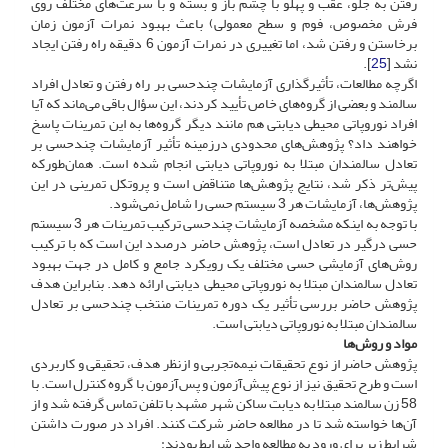
رفتن به جلو، عقب و پهلو با چشم باز و بسته و با سرعت‌های مختلف روی
فرش مخصوص، فوم و سطح معمولی) باعث بهبود نمرات آزمون زمان
برخاستن و رفتن شد، اما تغییری در نمرات آزمون 6 دقیقه راه رفتن ایجاد
نشد [
25
].
اگر‌چه مطالعات، تأثیر‌گذاری آزمایشات چندحسی بر راه رفتن و تعادل افراد
سالمند و بعضی از گروه‌های خاص تأیید کردند، این سؤال باقی می‌ماند که آیا
افراد نوروپاتی محیطی دیابتی هم مانند دیگر گروه‌ها به این تمرینات پاسخ
خواهند داد؟ پژوهش‌های محدودی در‌زمینه تأثیر آزمایشات چندحسی بر
تعادل سالمندان مبتلا به نوروپاتی دیابتی انجام شده است. همان‌طور‌که
پیش‌تر ذکر شد، نتایج پژوهش‌ها ‌متناقض است و پروتکل تمرینی در این
پژوهش‌ها، آزمایشات هر 3 سیستم حسی را شامل نمی‌شود.
با توجه به اینکه مشخصه‌ آزمایشات چندحسی ترکیب تمرینات هر 3 سیستم
حسی درگیر در تعادل است، پژوهش حاضر درصدد این است که با ترکیب
روش‌های آزمایشی حسی مختلف یک رویکرد جامع و کامل در جهت بهبود
تعادل سالمندان مبتلا به نوروپاتی محیطی دیابتی ارائه دهد. بنابراین هدف
پژوهش حاضر بررسی تأثیر یک دوره تمرینات منتخب چندحسی بر تعادل
سالمندان مبتلا به نوروپاتی دیابتی است.
مواد و روش‌ها
پژوهش حاضر از نوع تحقیقات نیمه‌تجربی و ازنظر هدف، تحقیقی و کاربردی
است و طرح تحقیق نیز از نوع پیش‌آزمون ‌و پس‌آزمون با گروه کنترل است. با
58 زن سالمند مبتلا به دیابت ساکن شهر مشهد با تلفن تماس گرفته شد و از
آن‌ها خواسته شد تا در مطالعه حاضر شرکت کنند. افراد در صورت داشتن
شرایط زیر برای ورود به مطالعه واجد شرایط بودند: