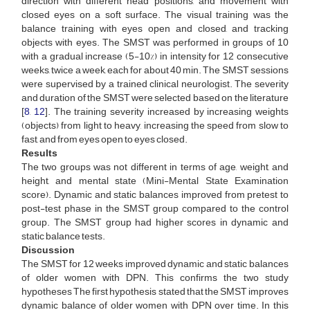
direction with different head positions, and movement with
closed eyes on a soft surface. The visual training was the
balance training with eyes open and closed, and tracking
objects with eyes. The SMST was performed in groups of 10
with a gradual increase (5-10%) in intensity for 12 consecutive
weeks, twice a week, each for about 40 min. The SMST sessions
were supervised by a trained clinical neurologist. The severity
and duration of the SMST were selected based on the literature
[
8
,
12
]. The training severity increased by increasing weights
(objects) from light to heavy, increasing the speed from slow to
fast, and from eyes open to eyes closed.
Results
The two groups was not different in terms of age, weight, and
height, and mental state (Mini-Mental State Examination
score). Dynamic and static balances improved from pretest to
post-test phase in the SMST group compared to the control
group. The SMST group had higher scores in dynamic and
static balance tests.
Discussion
The SMST for 12 weeks improved dynamic and static balances
of older women with DPN. This confirms the two study
hypotheses The first hypothesis stated that the SMST improves
dynamic balance of older women with DPN over time. In this