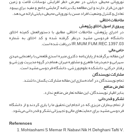
نوروپاتی محیطی دیابتی در معرض خطر افزایش نوسانات قامت و زمین
خوردن قرار دارند و این مطالعه یک برنامه‌ آزمایشی جامع و مفید برای بهبود
تعادل و کنترل وضعیت افراد مسن با نوروپاتی محیطی دیابتی ارائه می‌دهد.
ملاحظات اخلاقی
پیروی از اصول اخلاق پژوهش
در اجرای پژوهش، ملاحظات اخلاقی مطابق با دستورالعمل کمیته اخلاق
دانشگاه فردوسی مشهد در‌نظر گرفته شده و کد اخلاق به شماره
IR.MUM.FUM.REC.1397.03 دریافت شده ‌است.
حامی مالی
این مقاله برگرفته از پایان‌نامه دکتری منیره اسدی قلعه‌نی با راهنمایی مهدی
سهرابی و حمیدرضا طاهری و مشاوره مهران همام ‌در گروه مدیریت ورزشی و
رفتار حرکتی، دانشکده علوم ‌ورزشی، دانشگاه فردوسی مشهد است.
مشارکت نویسندگان
تمام نویسندگان در آماده‌سازی این مقاله مشارکت یکسان داشتند.
تعارض منافع
بنابر اظهار نویسندگان، این مقاله تعارض منافع ندارد.
تشکر و قدردانی
از تمام بیماران عزیزی که در انجام این تحقیق ما را یاری کردند و از دانشگاه
فردوسی مشهد برای حمایت‌های مالی و تجهیزاتی تشکر و قدردانی می‌‌شود.
References
Mohtashami S, Memar R, Nabavi Nik H, Dehghani Tafti V.