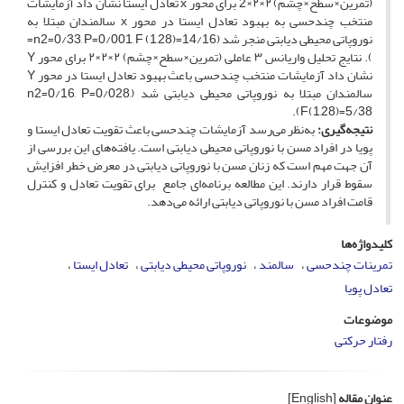
(تمرین×سطح×چشم) ۲×۲×‌2 برای محور x تعادل ایستا نشان داد آزمایشات
منتخب چندحسی به بهبود تعادل ایستا در محور x سالمندان مبتلا به
نوروپاتی محیطی دیابتی منجر شد (14/16=n2=0/33, P=0/001, F (1,28)=
). نتایج تحلیل واریانس ۳ عاملی (تمرین×سطح×چشم) ۲×۲×۲ ‌برای محور Y
نشان داد آزمایشات منتخب چندحسی باعث بهبود تعادل ایستا در محور Y
سالمندان مبتلا به نوروپاتی محیطی دیابتی شد (n2=0/16, P=0/028,
F(1,28)=5/38).
نتیجه‌گیری:
به‌نظر می‌رسد آزمایشات چندحسی باعث تقویت تعادل ایستا و
پویا در افراد مسن با نوروپاتی محیطی دیابتی است. یافته‌های این بررسی از
آن جهت مهم است که زنان مسن با نوروپاتی دیابتی در معرض خطر افزایش
سقوط قرار دارند. این مطالعه برنامه‌ای جامع برای تقویت تعادل و کنترل
قامت افراد مسن با نوروپاتی دیابتی ارائه می‌دهد.
کلیدواژه‌ها
تمرینات چندحسی
سالمند
نوروپاتی محیطی دیابتی
تعادل ایستا
تعادل پویا
موضوعات
رفتار حرکتی
عنوان مقاله
[English]