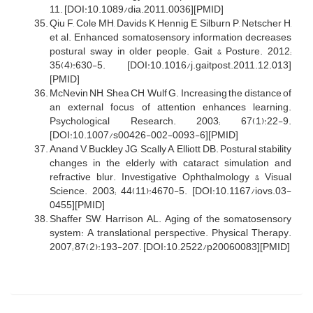
11. [DOI:10.1089/dia.2011.0036][PMID]
Qiu F, Cole MH, Davids K, Hennig E, Silburn P, Netscher H,
et al. Enhanced somatosensory information decreases
postural sway in older people. Gait & Posture. 2012;
35(4):630-5. [DOI:10.1016/j.gaitpost.2011.12.013]
[PMID]
McNevin NH, Shea CH, Wulf G. Increasing the distance of
an external focus of attention enhances learning.
Psychological Research. 2003; 67(1):22-9.
[DOI:10.1007/s00426-002-0093-6][PMID]
Anand V, Buckley JG, Scally A, Elliott DB. Postural stability
changes in the elderly with cataract simulation and
refractive blur. Investigative Ophthalmology & Visual
Science. 2003; 44(11):4670-5. [DOI:10.1167/iovs.03-
0455][PMID]
Shaffer SW, Harrison AL. Aging of the somatosensory
system: A translational perspective. Physical Therapy.
2007; 87(2):193-207. [DOI:10.2522/p20060083][PMID]