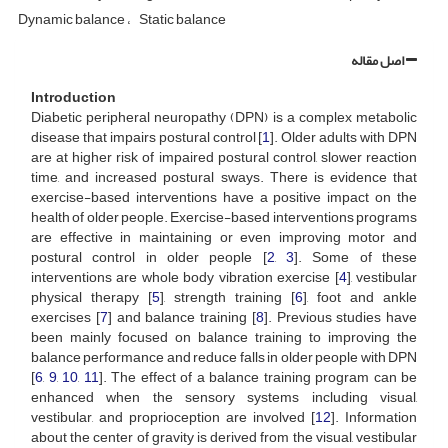
Dynamic balance
Static balance
اصل مقاله
Introduction
Diabetic peripheral neuropathy (DPN) is a complex metabolic
disease that impairs postural control [
1
]. Older adults with DPN
are at higher risk of impaired postural control, slower reaction
time, and increased postural sways. There is evidence that
exercise-based interventions have a positive impact on the
health of older people. Exercise-based interventions programs
are effective in maintaining or even improving motor and
postural control in older people [
2
,
3
]. Some of these
interventions are whole body vibration exercise [
4
], vestibular
physical therapy [
5
], strength training [
6
], foot and ankle
exercises [
7
] and balance training [
8
]. Previous studies have
been mainly focused on balance training to improving the
balance performance and reduce falls in older people with DPN
[
6
,
9
,
10
,
11
]. The effect of a balance training program can be
enhanced when the sensory systems including visual,
vestibular, and proprioception are involved [
12
]. Information
about the center of gravity is derived from the visual, vestibular