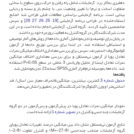
دهلیزی به‌کار برد. آزمایشات شامل راه رفتن و حرکت روی سطوح با سختی
متفاوت (سخت و نرم‌) با تغییر وضعیت سر، با چشم باز و بسته و ردیابی
بینایی است. برنامه آزمایشی بر‌اساس مطالعات قبلی طراحی شد (‌منابع
استفاده‌شده در طراحی برنامه آزمایشی [
19
,
25
,
26
,
27
,
28
] و سپس
متخصصین تأیید کردند. گروه کنترل، آزمایشی انجام نداده‌ است و در این
مدت شرکت‌کنندگان در گروه کنترل به فعالیت روزمره خود پرداختند.
در پایان برای توصیف و تجزیه‌و‌تحلیل آماری داده‌ها از روش‌های آمار توصیفی
و استنباطی استفاده شد. در ابتدا برای بررسی توزیع دادها از آزمون
کولموگروف-اسمیرنف، سپس برای بررسی معناداری اختلاف میانیگن نمرات
تعادل پویا از آزمون تی‌مستقل و برای بررسی معناداری اختلاف میانگین
نمرات تعادل ایستا از تحلیل واریانس 3 عاملی در سطح P=0/05 استفاده
شد. داده‌ها به‌وسیله نرم‌افزار آماری‌ SPSS ‌نسخه21 تجزیه‌و‌تحلیل شد.
یافته‌ها
جدول شماره 3
کمترین، بیشترین، میانگین±انحراف معیار سن (سال)، قد
(سانتی‌متر) و وزن (کیلوگرم) شرکت‌کنندگان در تحقیق را نشان می‌دهد.
نمودار میانگین نمرات تعادل پویا در پیش‌آزمون و پس‌آزمون در دو گروه
آزمایشات چندحسی و کنترل در
تصویر شماره 1
ارائه شده است.
نتایج آزمون تی‌مستقل نشان داد بین میانگین درصد تغییرات تعادل پویای
گروه آزمایشات منتخب چندحسی (27/8-=M) و کنترل تفاوت (2/8-)