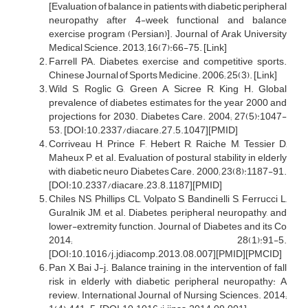
[Evaluation of balance in patients with diabetic peripheral
neuropathy after 4-week functional and balance
exercise program (Persian)]. Journal of Arak University
Medical Science. 2013; 16(7):66-75. [Link]
Farrell PA. Diabetes, exercise and competitive sports.
Chinese Journal of Sports Medicine. 2006; 25(3). [Link]
Wild S, Roglic G, Green A, Sicree R, King H. Global
prevalence of diabetes estimates for the year 2000 and
projections for 2030. Diabetes Care. 2004; 27(5):1047-
53. [DOI:10.2337/diacare.27.5.1047][PMID]
Corriveau H, Prince F, Hebert R, Raiche M, Tessier D,
Maheux P, et al. Evaluation of postural stability in elderly
with diabetic neuro Diabetes Care. 2000; 23(8):1187-91.
[DOI:10.2337/diacare.23.8.1187][PMID]
Chiles NS, Phillips CL, Volpato S, Bandinelli S, Ferrucci L,
Guralnik JM, et al. Diabetes, peripheral neuropathy, and
lower-extremity function. Journal of Diabetes and its Co
2014; 28(1):91-5.
[DOI:10.1016/j.jdiacomp.2013.08.007][PMID][PMCID]
Pan X, Bai J-j. Balance training in the intervention of fall
risk in elderly with diabetic peripheral neuropathy: A
review. International Journal of Nursing Sciences. 2014;