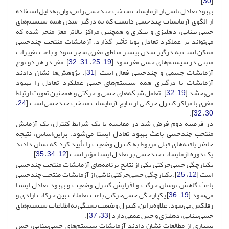
].
30
[
بهبود تعادل ناشی از آزمایشات منتخب چندحسی‌ را می‌توان به‌دلیل استفاده
از الگوی آزمایشات چندحسی دانست که به درگیر شدن همه سیستم‌های
حسی بینایی‌، دهلیزی و پیکری و همچنین مراکز بالاتر مغز منجر شده که
می‌تواند بر عملکرد تعادل پویا تأثیر گذارد. آزمایشات منتخب چندحسی‌
ممکن است به درگیر شدن بیشتر مناطق مغزی منجر شود و باعث تغییرات
مثبتی در سیستم‌های حسی مغز شود [
19
،
25
،
31
،
32
]. مغز در هر دو نوع
آزمایشات جسمی و چندحسی فعال است ‌[
31
]. پژوهش‌ها نشان دادند
آزمایشات با درگیری همه سیستم‌های حسی عملکرد تعادل را بهبود
می‌بخشد [
19
،
32
]‌. ‌تعامل شبکه‌های حسی و حرکتی و همچنین تقویت ارتباط
مغزی با مراکز کنترل حرکتی از نتایج آزمایشات منتخب چندحسی است [
24
،
].
32
،
30
در فرضیه دوم فرض شد در مقایسه با یک شرایط کنترل، یک آزمایش
منتخب چندحسی ‌باعث بهبود تعادل ایستا می‌شود. بر‌این‌اساس، نتیجه
حاضر یافته‌های قبلی مربوط به کنترل وضعیت را تأیید کرد که نشان دادند
یک دوره آزمایشات چند‌حسی بر تعادل ایستا مؤثر است [
12
،
34
،
35
].
یکپارچگی حسی‌حرکتی یکی از نتایج برنامه‌های آزمایشات منتخب چندحسی
‌است [
12
،
25
]. یکپارچگی حسی‌حرکتی ناشی از آزمایشات منتخب چندحسی
‌باعث کاهش نوسان حرکت و افزایش کنترل وضعیت و بهبود تعادل ایستا
می‌شود [
19
،
36
] یکپارچگی حسی‌حرکتی باعث تعاملات بین حرکات ارادی و
رفلکس می‌شود. علاوه‌بر‌این‌، کنترل وضعیت بستگی به اطلاعات سیستم‌های
حسی‌بینایی‌، دهلیزی و حس عمقی دارد [
33
،
37
].
بسیاری از مطالعات نشان دادند آزمایشات سیستم‌های حسی‌بینایی، حس