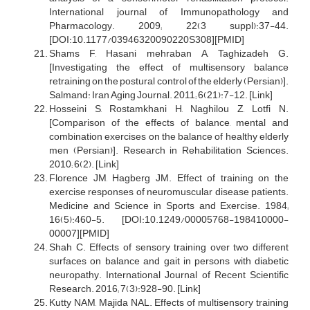
International journal of Immunopathology and
Pharmacology. 2009; 22(3 suppl):37-44.
[DOI:10.1177/03946320090220S308][PMID]
Shams F, Hasani mehraban A, Taghizadeh G.
[Investigating the effect of multisensory balance
retraining on the postural control of the elderly (Persian)].
Salmand: Iran Aging Journal. 2011; 6(21):7-12. [Link]
Hosseini S, Rostamkhani H, Naghilou Z, Lotfi N.
[Comparison of the effects of balance, mental and
combination exercises on the balance of healthy elderly
men (Persian)]. Research in Rehabilitation Sciences.
2010; 6(2). [Link]
Florence JM, Hagberg JM. Effect of training on the
exercise responses of neuromuscular disease patients.
Medicine and Science in Sports and Exercise. 1984;
16(5):460-5. [DOI:10.1249/00005768-198410000-
00007][PMID]
Shah C. Effects of sensory training over two different
surfaces on balance and gait in persons with diabetic
neuropathy. International Journal of Recent Scientific
Research. 2016; 7(3):928-90. [Link]
Kutty NAM, Majida NAL. Effects of multisensory training