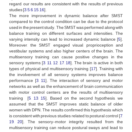
regard, our results are consistent with the results of previous
studies [
3
,
5
,
6
,
15,
16
].
The more improvement in dynamic balance after SMST
compared to the control condition can be due to the protocol
used in the present study. The SMST was performed along with
balance training on different surfaces and intensities. The
varying intensity can lead to increased dynamic balance [
5
].
Moreover, the SMST engaged visual, proprioception and
vestibular systems and also higher centers of the brain. The
multisensory training can cause positive changes in the
sensory systems [
3
,
11
,
12
,
17,
18
]. The brain is active in both
types of physical and multisensory training [
17
]. Training with
the involvement of all sensory systems improves balance
performance [
3
,
11
]. The interaction of sensory and motor
networks, as well as the enhancement of brain communication
with motor control centers, are the results of multisensory
training [
5
,
13
,
15
]. Based on the second hypothesis, we
assumed that the SMST improves static balance of older
women with DPN. The results confirmed this hypothesis, which
is consistent with previous studies related to postural control [
7
,
19,
20
]. The sensory-motor integrity resulted from the
multisensory training can reduce postural sways and lead to