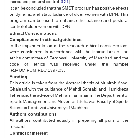
increased postural control [
3
,
21
].
It can be concluded that the SMST program has positive effects
on dynamic and static balance of older women with DPN. This
program can be used to enhance the balance and postural
control of older women with DPN.
Ethical Considerations
Compliance with ethical guidelines
In the implementation of the research, ethical considerations
were considered in accordance with the instructions of the
ethics committee of Ferdowsi University of Mashhad and the
code of ethics was received under the number
IR.MUM.FUM.REC.1397.03.
Funding
This article is taken from the doctoral thesis of Munirah Asadi
Ghaleani with the guidance of Mehdi Sohrabi and Hamidreza
Taheri and the advice of Mehran Hammam in the Department of
Sports Management and Movement Behavior, Faculty of Sports
Sciences, Ferdowsi University of Mashhad.
Authors' contributions
All authors contributed equally in preparing all parts of the
research.
Conflict of interest