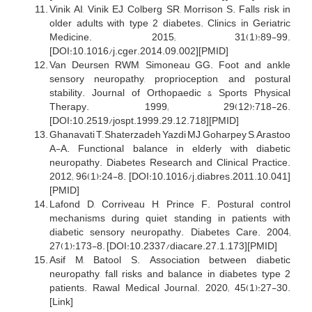
Vinik AI, Vinik EJ, Colberg SR, Morrison S. Falls risk in
older adults with type 2 diabetes. Clinics in Geriatric
Medicine. 2015; 31(1):89-99.
[DOI:10.1016/j.cger.2014.09.002][PMID]
Van Deursen RWM, Simoneau GG. Foot and ankle
sensory neuropathy, proprioception, and postural
stability. Journal of Orthopaedic & Sports Physical
Therapy. 1999; 29(12):718-26.
[DOI:10.2519/jospt.1999.29.12.718][PMID]
Ghanavati T, Shaterzadeh Yazdi MJ, Goharpey S, Arastoo
A-A. Functional balance in elderly with diabetic
neuropathy. Diabetes Research and Clinical Practice.
2012; 96(1):24-8. [DOI:10.1016/j.diabres.2011.10.041]
[PMID]
Lafond D, Corriveau H, Prince F. Postural control
mechanisms during quiet standing in patients with
diabetic sensory neuropathy. Diabetes Care. 2004;
27(1):173-8. [DOI:10.2337/diacare.27.1.173][PMID]
Asif M, Batool S. Association between diabetic
neuropathy, fall risks and balance in diabetes type 2
patients. Rawal Medical Journal. 2020; 45(1):27-30.
[Link]