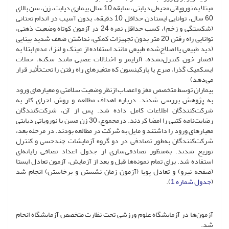
مبتلا به نوروپاتی محیطی دیابتی، سابقه‌ 10 سال بیماری دیابت، زن، سن بالای
60 سال، توانایی ایستادن حداقل 10 دقیقه، بدون آسیب در اندام تحتانی
(شکستگی و زخم)، کسب حداقل نمره 24 در آزمون کوتاه وضعیت ذهنی،
توانایی راه رفتن 20 متر بدون تجهیزات کمکی، نداشتن ضعف شدید بینایی
(دید طبیعی یا اصلاح‌شده طبیعی مانند استفاده از عینک و لنز)، عدم ابتلا به
(فشار خون کنترل‌نشده‌، آلزایمر و اختلالات عصبی مانند سکته‌، حملات
ایسکمیک گذرا‌، صرع یا پارکینسون که متغیرهای راه رفتن را تحت‌تأثیر قرار
می‌دهد)
بیماران توسط متخصص مغز و اعصاب ازنظر وضعیت سلامتی و معیارهای ورود
به پژوهش بررسی شدند. درباره اهداف مطالعه و روش اجرای کار به
شرکت‌کنندگان اطلاعات کامل داده شد. پس از آن، شرکت‌کنندگان
رضایت‌نامه کتبی را امضا کردند. در‌مجموع‌، 30 زن مسن با نوروپاتی دیابتی
معیارهای ورود را داشتند و مایل به شرکت در مطالعه بودند. در مرحله بعد‌،
شرکت‌کنندگان به‌طور تصادفی در دو گروه آزمایشات چندحسی و کنترل
توزیع شدند. به‌منظور تصادفی‌سازی از جدول اعداد تصافی رایانه‌ای
استفاده شد. برای تمام نمونه‌ها قبل و بعد از آزمایش، آزمون تعادل ایستا
(‌صفحه نیرو) و تعادل پویا (آزمون زمان نشستن و برخاستن) انجام شد
(
جدول شماره 1
).
آزمون‌ها در آزمایشگاه علوم ورزشی تحت نظارت متخصص آزمایشگاه انجام
شد.