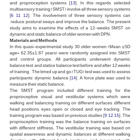
and proprioception systems [
13
]. In this regards, selected
multisensory training (SMST) involve all three sensory systems
[
6
,
11
,
12
]. The involvement of three sensory systems can
reduce postural sways and improve the balance. The present
study aims to examine the effects of a 12-weeks SMST on
dynamic and static balance of older women with DPN.
Materials and Methods
In this quasi-experimental study, 30 older women (Mean ±SD
age= 62.35±1.87 years) were randomly assigned into SMST
and control groups. All participants underwent dynamic
balance test, and statice balance test before and after 12 weeks
of training. The timed up and go (TUG) test was used to assess
participants’ dynamic balance [
14
]. A force plate was used to
measure their static balance.
The SMST program included different training for the
proprioceptive, visual, and vestibular systems which were
walking and balancing training on different surfaces, different
head positions, eyes open or closed, and eye tracking. The
training program was based on previous studies [
9
,
12
,
15
]. The
proprioception training was the balance training on surfaces
with different stiffness. The vestibular training was based on
spatial awareness and dynamic balances at different walking