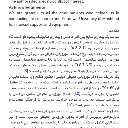
The authors declared no conflict of interest.
Acknowledgments
We are grateful to all the dear patients who helped us in
conducting this research and Ferdowsi University of Mashhad
for financial support and equipment.
مقدمه
دیابت یک بیماری شایع بین افراد مسن و بیماری متابولیک پیچیده‌ای است که
به‌دلیل کاهش در ترشح یا نقص در عملکرد انسولین ایجاد و با افزایش قند
خون مشخص می‌شود [
1
,
2
,
3
,
4
]. عوارض بسیاری ازجمله نوروپاتی محیطی
دیابتی درنتیجه‌ دیابت رخ می‌دهد. نوروپاتی محیطی دیابتی ‌یکی از شایع‌ترین
عوارض دیابت سالمندان است که در 30 تا 60 درصد سالمندان مبتلا به
دیابت رخ می‌دهد [
5
,
6
,
7
,
8
,
9
]. هر دو عامل سن و طول مدت بیماری دیابت،
عوامل خطر مستقل برای ابتلا به نوروپاتی محیطی دیابتی هستند [
6
].
یک تعریف ساده از نوروپاتی محیطی دیابتی «حضور علائم و یا نشانه‌هایی از
اختلال اعصاب محیطی در افراد مبتلا به دیابت است» برآورد شده که مطابق
آن 60 تا 70 درصد از افراد مبتلا به دیابت، آسیب خفیف تا شدید به سیستم
عصبی را تجربه می‌کنند [
10
]. علائم نوروپاتی محیطی شامل بی‌حسی یا
بی‌تفاوتی نسبت به درد یا درجه حرارت، درد تیز یا گرفتگی عضلات و
حساسیت شدید به لمس است [
10
].
تعادل و هماهنگی در سالمندان مبتلا به نوروپاتی محیطی دیابتی به‌طور
قابل‌توجهی پایین‌تر از افراد بدون نوروپاتی محیطی دیابتی است و نیز
استراتژی کنترل قامت در این افراد حتی با چشم باز در مفاصل مچ پا در طول
ایستادن آرام، دچار اختلال است. تعادل بدن توسط عوامل بسیاری مانند