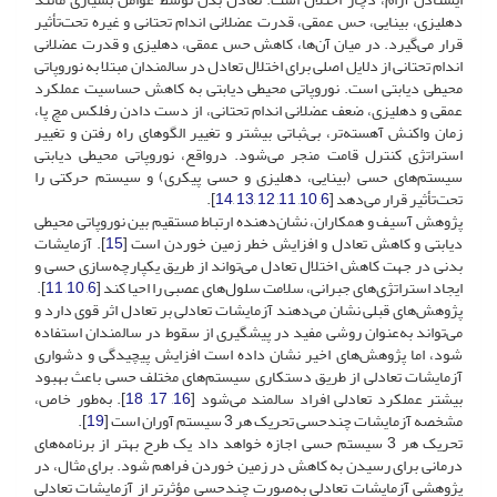
دهلیزی، بینایی، حس عمقی، قدرت عضلانی اندام تحتانی و غیره تحت‌تأثیر
قرار می‌گیرد. در میان آن‌ها، کاهش حس عمقی، دهلیزی و قدرت عضلانی
اندام تحتانی از دلایل اصلی برای اختلال تعادل در سالمندان مبتلا به نوروپاتی
محیطی دیابتی است. نوروپاتی محیطی دیابتی به کاهش حساسیت عملکرد
عمقی و دهلیزی، ضعف عضلانی اندام تحتانی، از دست دادن رفلکس مچ پا،
زمان واکنش آهسته‌تر، بی‌ثباتی بیشتر و تغییر الگوهای راه رفتن و تغییر
استراتژی کنترل قامت منجر می‌شود. درواقع، نوروپاتی محیطی دیابتی
سیستم‌های حسی (بینایی، دهلیزی و حسی پیکری) و سیستم حرکتی را
تحت‌تأثیر قرار می‌دهد [
6
,
10
,
11
,
12
,
13
,
14
].
پژوهش آسیف و همکاران، نشان‌دهنده ارتباط مستقیم بین نوروپاتی محیطی
دیابتی و کاهش تعادل و افزایش خطر زمین خوردن است [
15
]. آزمایشات
بدنی در جهت کاهش اختلال تعادل می‌تواند از طریق یکپارچه‌سازی حسی و
ایجاد استراتژی‌های جبرانی، سلامت سلول‌های عصبی را احیا کند [
6
,
10
,
11
].
پژوهش‌های قبلی نشان می‌دهند آزمایشات تعادلی بر تعادل اثر قوی دارد و
می‌تواند به‌عنوان روشی مفید در پیشگیری از سقوط در سالمندان استفاده
شود، اما پژوهش‌های اخیر نشان داده ‌است افزایش پیچیدگی و دشواری
آزمایشات تعادلی از طریق دستکاری سیستم‌های مختلف حسی باعث بهبود
بیشتر عملکرد تعادلی افراد سالمند می‌شود [
16
,
17
,
18
]. به‌طور خاص،
مشخصه‌ آزمایشات چندحسی تحریک هر 3 سیستم آوران است [
19
].
تحریک هر 3 سیستم حسی اجازه خواهد داد یک طرح بهتر از برنامه‌های
درمانی برای رسیدن به کاهش در زمین خوردن فراهم شود. برای ‌مثال، در
پژوهشی آزمایشات تعادلی به‌صورت چند‌حسی مؤثرتر از آزمایشات تعادلی