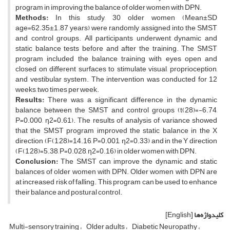
program in improving the balance of older women with DPN.
Methods:
In this study, 30 older women (Mean±SD
age=62.35±1.87 years) were randomly assigned into the SMST
and control groups. All participants underwent dynamic and
static balance tests before and after the training. The SMST
program included the balance training with eyes open and
closed on different surfaces to stimulate visual, proprioception,
and vestibular system. The intervention was conducted for 12
weeks, two times per week.
Results:
There was a significant difference in the dynamic
balance between the SMST and control groups (t(28)=-6.74,
P=0.000, ƞ2=0.61). The results of analysis of variance showed
that the SMST program improved the static balance in the X
direction (F(1,28)=14.16, P=0.001, ƞ2=0.33) and in the Y direction
(F(1,28)=5.38, P=0.028, ƞ2=0.16) in older women with DPN.
Conclusion:
The SMST can improve the dynamic and static
balances of older women with DPN. Older women with DPN are
at increased risk of falling. This program can be used to enhance
their balance and postural control.
کلیدواژه‌ها
[English]
Multi-sensory training
Older adults
Diabetic Neuropathy