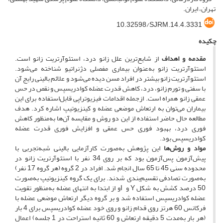
تهران، ایران.
10.32598/SJRM.14.4.3331
چکیده
مقدمه و اهداف
از شایع‌ترین علل زانو درد، استئوآرتریت زانو است.
استئوآرتریت زانو به‌عنوان بیماری مفصلی دژنراتیو شناخته می‌شود.
استئوآرتریت زانو بیشتر در افراد مسن دیده می‌شود و علائم بالینی رایج آن
با سفتی و تورم زانو، درد، کاهش قدرت عضله کوادریسپس و نقص در حس
عمقی زانو همراه است. از‌جمله اقدامات فیزیوتراپی قابل‌استفاده برای این
بیماران می‌توان به ارتعاش موضعی عضله و کینزیوتیپ اشاره کرد. هدف
مطالعه حال حاضر استفاده از این دو روش و مقایسه آن‌ها به‌منظور کاهش
فوری درد، بهبود فوری حس عمقی و افزایش فوری قدرت عضله
کوادریسپس بود.
مواد و روش‌ها
این پژوهش به‌صورت کارآزمایی بالینی شبه‌تجربی با
پیش‌آزمون پس‌آزمون بود که بر روی 34 نفر با استئوآرتریت زانو در
محدوده سنی 45 تا 65 سال انجام شد. افراد در 2 گروه (هر گروه 17 نفر)
به‌صورت تصادفی تقسیم‌بندی شدند. برای یک گروه کینزیوتیپ به‌صورت
50 درصد کشش به شکل Y و Iو از ابتدا به انتهای عضله به‌منظور تقویت
عضله کوادریسپس استفاده شد و بر گروه دیگر ارتعاش موضعی عضله با
فرکانس 60 هرتز روی قدام زانو و روی خود عضله کوادریسپس برای 4 بار
(هر بار به‌مدت 5 دقیقه ارتعاش و 60 ثانیه استراحت در 1 جلسه) اعمال