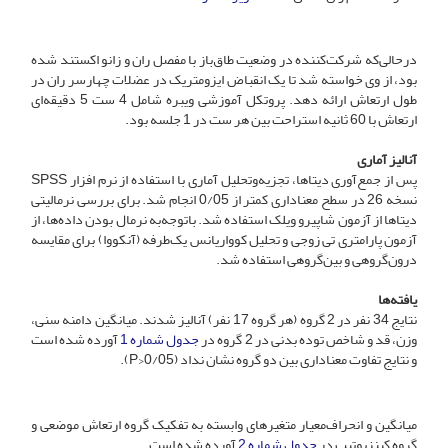
درحالی‌که شرکت‌کننده در وضعیت طاق‌باز با مفصل ران و زانو اکستند شده
بود، از وی خواسته شد تا یک انقباض ایزومتریک در عضلات چهارسر ران در
طول ارتعاش ارائه دهد. پروتکل آموزشی ویبره شامل 4 ست 5 دقیقه‌ای
ارتعاش با 60 ثانیه استراحت بین هر ست در 1 جلسه بود.
آنالیز آماری
پس از جمع‌آوری دیتاها، تجزیه‌و‌تحلیل آماری با استفاده از نرم افزار SPSS
نسخه 26 در سطح معناداری کمتر از 0/05 انجام شد. برای بررسی نرمالیتی
دیتاها از آزمون شاپیرو ویلک استفاده شد. با‌توجه‌به نرمال بودن داده‌ها، از
آزمون پارامتری تی زوجی و تحلیل کوواریانس یک‌طرفه (آنکووا) برای مقایسه
درون‌گروهی و بین‌گروهی استفاده شد.
یافته‌ها
نتایج 34 نفر در 2 گروه (هر گروه 17 نفر) آنالیز شدند. میانگین دامنه سنی،
وزن، قد و شاخص توده بدنی در 2 گروه در
جدول شماره 1
آورده شده است
و نتایج تفاوت معناداری بین دو گروه نشان نداد (P>0/05).
میانگین و انحراف‌معیار متغیرهای وابسته به تفکیک گروه ارتعاش موضعی و
گروه کینزیوتیپ در
جدول شماره 2
آورده شده است.