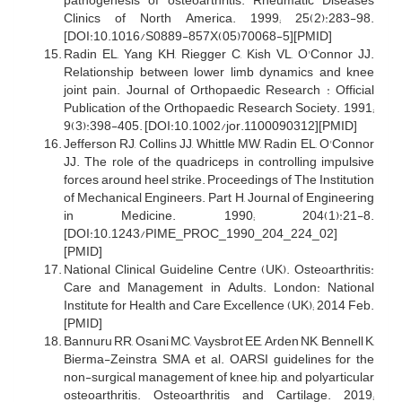
pathogenesis of osteoarthritis. Rheumatic Diseases
Clinics of North America. 1999; 25(2):283-98.
[DOI:10.1016/S0889-857X(05)70068-5][PMID]
Radin EL, Yang KH, Riegger C, Kish VL, O'Connor JJ.
Relationship between lower limb dynamics and knee
joint pain. Journal of Orthopaedic Research : Official
Publication of the Orthopaedic Research Society. 1991;
9(3):398-405. [DOI:10.1002/jor.1100090312][PMID]
Jefferson RJ, Collins JJ, Whittle MW, Radin EL, O'Connor
JJ. The role of the quadriceps in controlling impulsive
forces around heel strike. Proceedings of The Institution
of Mechanical Engineers. Part H, Journal of Engineering
in Medicine. 1990; 204(1):21-8.
[DOI:10.1243/PIME_PROC_1990_204_224_02]
[PMID]
National Clinical Guideline Centre (UK). Osteoarthritis:
Care and Management in Adults. London: National
Institute for Health and Care Excellence (UK); 2014 Feb.
[PMID]
Bannuru RR, Osani MC, Vaysbrot EE, Arden NK, Bennell K,
Bierma-Zeinstra SMA, et al. OARSI guidelines for the
non-surgical management of knee, hip, and polyarticular
osteoarthritis. Osteoarthritis and Cartilage. 2019;