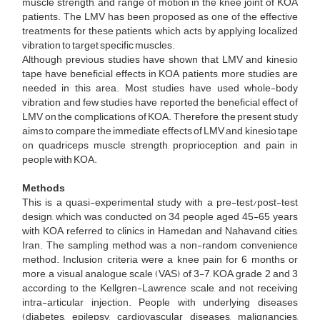
muscle strength, and range of motion in the knee joint of KOA
patients. The LMV has been proposed as one of the effective
treatments for these patients, which acts by applying localized
vibration to target specific muscles.
Although previous studies have shown that LMV and kinesio
tape have beneficial effects in KOA patients, more studies are
needed in this area. Most studies have used whole-body
vibration, and few studies have reported the beneficial effect of
LMV on the complications of KOA. Therefore, the present study
aims to compare the immediate effects of LMV and kinesio tape
on quadriceps muscle strength, proprioception, and pain in
people with KOA.
Methods
This is a quasi-experimental study with a pre-test/post-test
design, which was conducted on 34 people aged 45-65 years
with KOA referred to clinics in Hamedan and Nahavand cities,
Iran. The sampling method was a non-random convenience
method. Inclusion criteria were a knee pain for 6 months or
more, a visual analogue scale (VAS) of 3-7, KOA grade 2 and 3
according to the Kellgren-Lawrence scale, and not receiving
intra-articular injection. People with underlying diseases
(diabetes, epilepsy, cardiovascular diseases, malignancies,