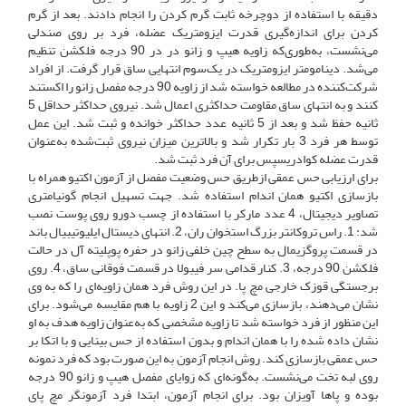
دقیقه با استفاده از دوچرخه ثابت گرم کردن را انجام دادند. بعد از گرم
کردن برای اندازه‌گیری قدرت ایزومتریک عضله، فرد بر روی صندلی
می‌نشست، به‌طوری‌که زاویه هیپ و زانو در در 90 درجه فلکشن تنظیم
می‌شد. دینامومتر ایزومتریک در یک‌سوم انتهایی ساق قرار گرفت. از افراد
شرکت‌کننده در مطالعه خواسته شد از زاویه 90 درجه مفصل زانو را اکستند
کنند و به انتهای ساق مقاومت حداکثری اعمال شد. نیروی حداکثر حداقل 5
ثانیه حفظ شد و بعد از 5 ثانیه عدد حداکثر خوانده و ثبت شد. این عمل
توسط هر فرد 3 بار تکرار شد و بالاترین میزان نیروی ثبت‌شده به‌عنوان
قدرت عضله کوادریسپس برای آن فرد ثبت شد.
برای ارزیابی حس عمقی ازطریق حس وضعیت مفصل از آزمون اکتیو همراه با
بازسازی اکتیو همان اندام استفاده شد. جهت تسهیل انجام گونیامتری
تصاویر دیجیتال، 4 عدد مارکر با استفاده از چسب دورو روی پوست نصب
شد: 1. راس تروکانتر بزرگ استخوان ران، 2. انتهای دیستال ایلیوتیبیال باند
در قسمت پروگزیمال به سطح چین خلفی زانو در حفره پوپلیته آل در حالت
فلکشن 90 درجه، 3. کنار قدامی سر فیبولا در قسمت فوقانی ساق، 4. روی
برجستگی قوزک خارجی مچ پا. در این روش فرد همان زاویه‌ای را که به وی
نشان می‌دهند، بازسازی می‌کند و این 2 زاویه با هم مقایسه می‌‌شود. برای
این منظور از فرد خواسته شد تا زاویه مشخصی که به‌عنوان زاویه هدف به او
نشان داده شده را با همان اندام و بدون استفاده از حس بینایی و با اتکا بر
حس عمقی بازسازی کند. روش انجام آزمون به این صورت بود که فرد نمونه
روی لبه تخت می‌نشست. به‌گونه‌ای که زوایای مفصل هیپ و زانو 90 درجه
بوده و پاها آویزان بود. برای انجام آزمون، ابتدا فرد آزمونگر مچ پای