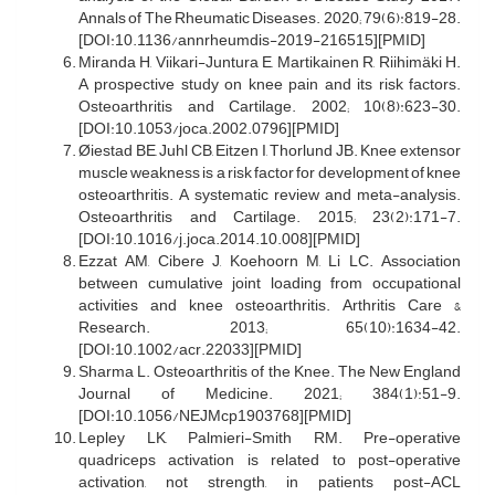
Annals of The Rheumatic Diseases. 2020; 79(6):819-28.
[DOI:10.1136/annrheumdis-2019-216515][PMID]
Miranda H, Viikari-Juntura E, Martikainen R, Riihimäki H.
A prospective study on knee pain and its risk factors.
Osteoarthritis and Cartilage. 2002; 10(8):623-30.
[DOI:10.1053/joca.2002.0796][PMID]
Øiestad BE, Juhl CB, Eitzen I, Thorlund JB. Knee extensor
muscle weakness is a risk factor for development of knee
osteoarthritis. A systematic review and meta-analysis.
Osteoarthritis and Cartilage. 2015; 23(2):171-7.
[DOI:10.1016/j.joca.2014.10.008][PMID]
Ezzat AM, Cibere J, Koehoorn M, Li LC. Association
between cumulative joint loading from occupational
activities and knee osteoarthritis. Arthritis Care &
Research. 2013; 65(10):1634-42.
[DOI:10.1002/acr.22033][PMID]
Sharma L. Osteoarthritis of the Knee. The New England
Journal of Medicine. 2021; 384(1):51-9.
[DOI:10.1056/NEJMcp1903768][PMID]
Lepley LK, Palmieri-Smith RM. Pre-operative
quadriceps activation is related to post-operative
activation, not strength, in patients post-ACL