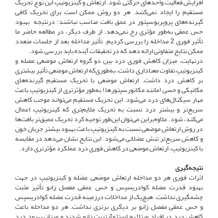
افزایش فعالیت واحدهای حرکتی شود. ارتعاش و کینزیوتیپ این نوع تحریک
مستقیم را ایجاد نمی‌کنند. هر دو روش ممکن است برای تحریک کافی
گیرنده‌های پروپریوسپتور در عمق بافت مناسب نباشند؛ درنتیجه بهبود
حس عمقی به‌طور مؤثری رخ نمی‌دهد. از طرف دیگر، در مطالعه حاضر ما
تأثیر فوری 2 مداخله را بررسی کردیم. تأثیر مداخله بعد از جلسات متعدد
ممکن نتایج متفاوتی ارائه دهد که در تحقیقات آینده باید بررسی شود.
در‌نهایت، میزان کاهش فوری درد بین دو گروه ارتعاش موضعی عضله و
کینزیوتیپ تفاوت معناداری داشت، به‌طوری‌که ارتعاش موضعی تأثیر بیشتری
بر کاهش درد داشت. ارتعاش موضعی با تحریک مستقیم گیرنده‌های
مکانیکی و حسی (مانند مکانورسپتورها) به‌طور مؤثرتری از کینزیوتیپ باعث
مهار سیگنال‌های درد می‌شود. این تحریک مستقیم می‌تواند موجب کاهش
سریع‌تر و بیشتر درد نسبت به تحریک ملایم‌تری که کینزیوتیپ اعمال
می‌کند، شود. علاوه‌بر‌این می‌توان این‌طور توجیه کرد تحریک عمیق‌تر بافت‌ها
در روش ارتعاش موضعی نسبت به کینزیوتیپ باعث بهبود بیشتر جریان خون
و کاهش سریع‌تر تنش عضلانی می‌شود. این نتایج نشان می‌دهد در مقایسه
با کینزیوتیپ، ارتعاش موضعی در کاهش فوری درد عملکرد مؤثرتری دارد.
نتیجه‌گیری
اثرات فوری هر دو مداخله ارتعاش موضعی عضله و کینزیوتیپ در جهت
بهبود قدرت عضله کوادریسپس و حس عمقی مفصل زانو تأثیر مثبت
چشمگیری نداشت. هیچ‌یک از مداخلات درزمینه قدرت عضله کوادریسپس
و حس عمقی مفصل زانو بر دیگری برتری نداشت. هر دو مداخله باعث
کاهش درد در افراد مبتلا به استئوآرتریت زانو شدند و میزان بهبود درد