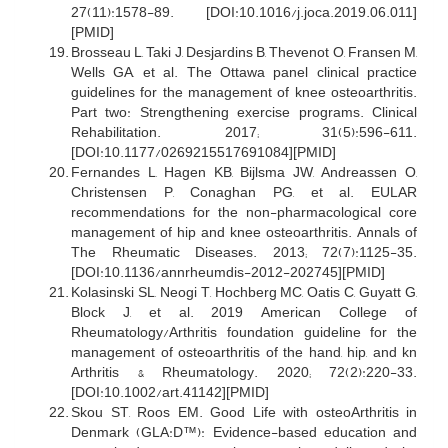
27(11):1578-89. [DOI:10.1016/j.joca.2019.06.011]
[PMID]
Brosseau L, Taki J, Desjardins B, Thevenot O, Fransen M,
Wells GA, et al. The Ottawa panel clinical practice
guidelines for the management of knee osteoarthritis.
Part two: Strengthening exercise programs. Clinical
Rehabilitation. 2017; 31(5):596-611.
[DOI:10.1177/0269215517691084][PMID]
Fernandes L, Hagen KB, Bijlsma JW, Andreassen O,
Christensen P, Conaghan PG, et al. EULAR
recommendations for the non-pharmacological core
management of hip and knee osteoarthritis. Annals of
The Rheumatic Diseases. 2013; 72(7):1125-35.
[DOI:10.1136/annrheumdis-2012-202745][PMID]
Kolasinski SL, Neogi T, Hochberg MC, Oatis C, Guyatt G,
Block J, et al. 2019 American College of
Rheumatology/Arthritis foundation guideline for the
management of osteoarthritis of the hand, hip, and kn
Arthritis & Rheumatology. 2020; 72(2):220-33.
[DOI:10.1002/art.41142][PMID]
Skou ST, Roos EM. Good Life with osteoArthritis in
Denmark (GLA:D™): Evidence-based education and