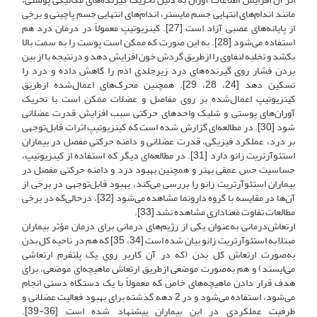
مانند اندام‌های انتهایی جسم مایسنر، اندام‌های انتهایی جسم پاچینی و برخی
از پایانه‌های عصبی آزاد است [27]. کینزیو‌تیپ معمولاً در درمان درد هم
استفاده می‌شود [28]. به این صورت که ممکن است پوست را به سمت بالا
بکشد و تخلیه لنفاوی را ازطریق گردش خون افزایش دهد و در‌نتیجه با از بین
بردن فشار روی گیرنده‌های درد زیر‌جلدی ادم را کاهش داده و درد را
تسکین دهد [24، 28، 29]. همچنین محرک‌های اعمال‌شده ازطریق
کینزیوتیپ اعمال‌شده بر روی مفاصل و عضلات ممکن است با تحریک
آوران‌های پوستی و شلیک واحدهای حرکتی سبب افزایش قدرت عضلانی
شود [30]. در مطالعه‌ای گزارش شده است که کینزیوتیپ اثرات قابل‌توجهی
بر درد، عملکرد فیزیکی، قدرت عضلانی و دامنه حرکتی مفصل در بیماران
استئوآرتریت زانو دارد [31]. در مطالعه‌ای دیگر که استفاده از کینزیوتیپ،
حساسیت حس عمقی بهتر و همچنین بهبود درد و دامنه حرکتی مفصل در
بیماران استئوآرتریت زانو را بررسی می‌کند، بهبود قابل‌توجهی در برخی از
آن‌ها در مقایسه با گروه دارونما مشاهده می‌شود [32]، در‌حالی‌که در برخی
مطالعات تفاوت معناداری مشاهده نشد [33].
ارتعاش‌درمانی به‌عنوان یکی از رژیم‌های درمانی برای درمان مؤثر بیماران
مبتلا به استئوآرتریت زانو بیان شده است [34، 35] که هم در ناحیه کل بدن
به‌صورت ارتعاش کل بدن (که در آن کاربر روی یک پلتفرم ارتعاشی
می‌ایستد) و هم به‌صورت موضعی ازطریق ارتعاش ماهیچه‌ای موضعی، برای
هدف قرار دادن ماهیچه‌های خاص که معمولاً با یک دستگاه دستی انجام
می‌شود، استفاده می‌شود و در 2 دهه گذشته برای بهبود فعالیت عضلانی و
ظرفیت عملکردی در این بیماران پیشنهاد شده است [36-39].