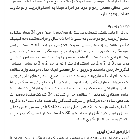
مداخله ارتعاش موضعی عضله و کینزیوتیپ روی قدرت عضله کوادریسپس،
حس عمقی مفصل زانو و درد در افراد مبتلا به استئوآرتریت زانو تفاوت
معنادار وجود دارد.
مواد و روش‌ها
این کارآزمایی بالینی شبه‌تجربی پیش‌آزمون پس‌آزمون روی 34 بیمار مبتلا به
استئوآرتریت زانو در محدوده سنی 45 تا 65 سال و مراجعه‌کننده به کلینیک
مباشر همدان و بیمارستان شهید قدوسی نهاوند انجام شد. روش
نمونه‌گیری به‌صورت غیرتصادفی و از نوع نمونه‌گیری ساده در دسترس
بود. افرادی که به مدت 6 ماه یا بیشتر زانودرد داشتند، مقیاس دیداری
درد بین 3 تا 7 و گرید استئوآرتریت زانو درجه 2 و 3 بر‌اساس مقیاس
کلگرن-لارنس داشتند و تزریق داخل‌مفصلی انجام نداده بودند وارد مطالعه
شدند. افراد با بیماری‌های زمینه‌ای (دیابت، صرع، بیماری‌های قلبی‌عروقی،
بدخیمی‌ها، بیماران کلیوی)، خانم‌های باردار، افراد با پارگی منیسک و رباط
صلیبی و افرادی که به کینزیوتیپ حساسیت داشتند و افرادی که مایل به
ادامه همکاری نبودند، از مطالعه خارج شدند. 34 شرکت‌کننده به‌صورت
تصادفی ساده (به هر‌کدام از شرکت‌کنندگان یک عدد داده شد) به 2 گروه
17 نفره تقسیم شدند. 3 متغیر اصلی قدرت عضله کوادریسپس، حس عمقی
مفصل زانو و درد قبل از مداخله و 30 دقیقه بعد از اعمال کینزیوتیپ و
ارتعاش موضعی اندازه‌گیری شدند.
ابزارهای اندازه‌گیری
قدرت عضله با استفاده از دینامومتر ایزومتریک اندازه‌گیری شد. افراد 5