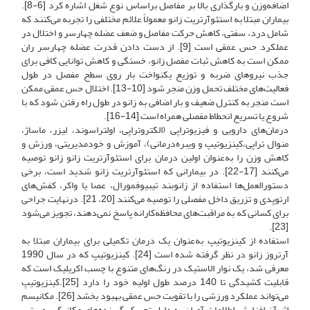
اضافه‌وزن و بارگذاری بالا بر مفاصل براساس نوع شغل اشاره کرد [6-8].
بیماران مبتلا به استئوآرتریت زانو معمولاً علائم مختلفی را تجربه می‌کنند که
شامل درد، سفتی، کاهش حرکت مفاصل و ضعف عضله چهارسر و اختلال در
عملکرد حس عمقی است [9]. از دست دادن قدرت عضله چهارسر ران
ممکن است به کاهش ثبات مفصل زانو، خستگی و کاهش توانایی کافی برای
جذب نیروهای ضربه و توزیع یکنواخت بار روی سطح مفصل در طول
فعالیت‌های مختلف تحمل وزن منجر شود [10-13]. اختلال حس عمقی ممکن
است منجر به کنترل ضعیف و بار اضافی به زانو در طول راه رفتن شود که با
شروع یا تسریع انحطاط مفصلی همراه است [14-16].
درمان‌های دارویی و فیزیوتراپی (‌الکتروتراپی، اولتراسوند، لیزر، ماساژ،
منوال تراپی،کینزیوتیپ و ویبره‌درمانی)، آموزش و خودمدیریتی، ورزش و
کاهش وزن را به‌عنوان اولین درمان برای استئوآرتریت زانو زانو توصیه
می‌کنند [17-22]. در بیمارانی که استئوآرتریت زانو شدید است، برخی
دستورالعمل‌ها استفاده از زانوبند تیبیوفمورال، عصا یا واکر، کفش‌های
ارتوپدی و تزریق داخل مفصلی را توصیه می‌کنند [20، 21]. در‌نهایت جراحی
برای کسانی که به مراقبت‌های محافظه‌کارانه پاسخ نمی‌دهند، تجویز می‌شود
[23].
استفاده از کینزیوتیپ به‌عنوان یک درمان تکمیلی برای بیماران مبتلا به
آرتروز زانو در نظر گرفته شده است [24]. کینزیوتیپ که در سال 1990
معرفی شد، یک نوار الاستیک در رنگ‌های متنوع با چسب اکریلیک است که
قابلیت کشیدگی تا 140 درصد طول اولیه خود را دارد [25].کینزیوتیپ
می‌تواند عملکرد ورزشی را با تقویت حس عمقی بهبود بخشد [26]. مکانیسم
اثر آن افزایش اطلاعات آوران به دلیل تحریک گیرنده‌های مکانیکی پوستی،