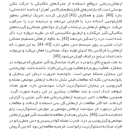
ارتعاش‌درمانی درواقع استفاده از محرک‌های مکانیکی با حرکت مکرر
نوسانی است که پارامترهای قابل‌تنظیم فرکانس (هرتز) و دامنه (جابه‌جایی)
دارد [40]. بلیتز و همکاران [41] گزارش کردند تحریک ارتعاش به‌طور
قابل‌توجهی آستانه درد را افزایش می‌دهد و در‌نتیجه درد را سرکوب
می‌کند. در‌واقع، ارتعاش بر ترشحات آوران از دوک‌های عضلانی و گیرنده‌های
مکانیکی تأثیر می‌گذارد و ازطریق مکانیسمی که در نظریه دروازه درد ذکر
شده است، درد را تسکین می‌دهد [42]. به علاوه، ارتعاش مستقیم عضلانی
اثرات مثبتی بر روی سیستم حس عمقی دارد [43، 44]. به این صورت که
ارتعاش با فرکانس بالا انتهای اولیه دوک عضلانی را فعال می‌کند و می‌تواند
باعث ایجاد ترشح در الیاف آوران می‌شود [45].
به علت شیوع بالای زانو درد در افراد میانسال و تأثیر منفی‌ای که می‌تواند در
عملکرد، فعالیت روزمره و فعالیت ورزشی این افراد داشته باشد، توان‌بخشی
این بیماران مسئله مهمی است. با‌توجه‌به ضرورت درمان این بیماران و
با‌توجه‌به این نکته که مطالعات قبلی نشان داده‌اند ارتعاش موضعی عضله و
کینزیوتیپ در بیماران استئوآرتریت اثرات سودمندی دارد، هنوز تعداد
شواهد اندک است و باید مطالعات بیشتری در این زمینه صورت گیرد.
همچنین مطالعات اخیر در‌زمینه ارتعاش‌درمانی هم تأثیر مثبتی را گزارش
کرده‌اند، اما اکثر مطالعات از ارتعاش کل بدن استفاده کرده‌اند و مطالعات
اندکی در‌مورد اثر سودمند ارتعاش موضعی بر عوارض استئوآرتریت زانو
انجام شده است [46]. بنابراین هدف از مطالعه ما مقایسه تأثیر فوری ارتعاش
موضعی و کینزیوتیپ بر درد، قدرت عضله کوادریسپس و حس عمقی زانو در
افراد مبتلا به استئوآرتریت زانو است. فرضیه مطالعه این بود که بین 2 روش