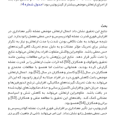
از اجرای ارتعاش موضعی بیشتر از کینزیوتیپ بود (
جدول شماره 4
).
بحث
نتایج این تحقیق نشان داد اعمال ارتعاش موضعی عضله تأثیر معناداری در
افزایش فوری قدرت عضله کوادریسپس و حس عمقی مفصل زانو ندارد. این
نتیجه می‌تواند به علت ناکافی بودن شدت یا مدت ارتعاش و نیاز به تکرار
بیشتر برای تحریک مؤثر عضلات و به دلیل عدم تحریک کافی گیرنده‌های
حس عمقی باشد. علاوه‌بر‌این واکنش متفاوت افراد به ارتعاش می‌تواند نتایج
را تحت تأثیر قرار دهد. نتایج این پژوهش با برخی مطالعات پیشین مانند
تحقیق پاموکوف و همکاران [50] که اثرات مثبت ارتعاش را بر قدرت عضله
گزارش کرده بودند، همخوانی نداشت اما همسو با مطالعات محمدی و
همکاران در سال [51] و کاستر و همکاران در سال [52] بود. اعمال ارتعاش
موضعی باعث کاهش فوری درد در افراد مبتلا به آرتروز زانو بود که این اثر
می‌تواند به علت تحریک گیرنده‌های مکانیکی، افزایش ترشح اندورفین‌ها و
بهبود جریان خون و افزایش اکسیژن‌رسانی و حذف متابولیت‌های تولید‌شده
در بافت باشد. علاوه‌بر‌این ارتعاش می‌تواند به کاهش تنش و اسپاسم
عضلانی کمک کند. یافته‌های این تحقیق با مطالعه متقی و همکاران [53] و
براتی و همکاران [54] همسو بود.
کینزیوتیپ نیز تأثیر معناداری بر افزایش فوری قدرت عضله کوادریسپس و
حس عمقی مفصل زانو نشان نداد. این امر می‌تواند ناشی از ماهیت کاربردی