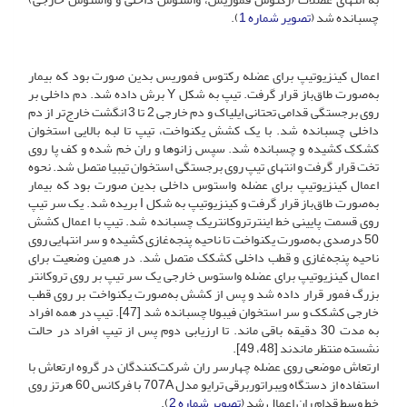
چسبانده شد (
تصویر شماره 1
).
اعمال کینزیوتیپ برای عضله رکتوس فموریس بدین صورت بود که بیمار
به‌صورت طاق‌باز قرار گرفت. تیپ به شکل Y برش داده شد. دم داخلی بر
روی برجستگی قدامی تحتانی ایلیاک و دم خارجی 2 تا 3 انگشت خارج‌تر از دم
داخلی چسبانده شد. با یک کشش یکنواخت، تیپ تا لبه بالایی استخوان
کشکک کشیده و چسبانده شد. سپس زانوها و ران خم شده و کف پا روی
تخت قرار گرفت و انتهای تیپ روی برجستگی استخوان تیبیا متصل شد. نحوه
اعمال کینزیوتیپ برای عضله واستوس داخلی بدین صورت بود که بیمار
به‌صورت طاق‌باز قرار گرفت و کینزیوتیپ به شکل I بریده شد. یک سر تیپ
روی قسمت پایینی خط اینترتروکانتریک چسبانده شد. تیپ با اعمال کشش
50 درصدی به‌صورت یکنواخت تا ناحیه پنجه‌غازی کشیده و سر انتهایی روی
ناحیه پنجه‌غازی و قطب داخلی کشکک متصل شد. در همین وضعیت برای
اعمال کینزیوتیپ برای عضله واستوس خارجی یک سر تیپ بر روی تروکانتر
بزرگ فمور قرار داده شد و پس از کشش به‌صورت یکنواخت بر روی قطب
خارجی کشکک و سر استخوان فیبولا چسبانده شد [47]. تیپ در همه افراد
به مدت 30 دقیقه باقی ماند. تا ارزیابی دوم پس از تیپ افراد در حالت
نشسته منتظر ماندند [48، 49].
ارتعاش موضعی روی عضله چهار‌سر ران شرکت‌کنندگان در گروه ارتعاش با
استفاده از دستگاه ویبراتوربرقی ترایو مدل 707A با فرکانس 60 هرتز روی
خط وسط قدام ران اعمال شد (
تصویر شماره 2
).