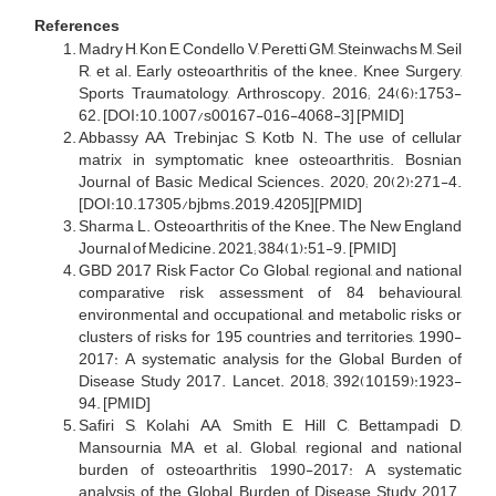
References
Madry H, Kon E, Condello V, Peretti GM, Steinwachs M, Seil
R, et al. Early osteoarthritis of the knee. Knee Surgery,
Sports Traumatology, Arthroscopy. 2016; 24(6):1753-
62. [DOI:10.1007/s00167-016-4068-3] [PMID]
Abbassy AA, Trebinjac S, Kotb N. The use of cellular
matrix in symptomatic knee osteoarthritis. Bosnian
Journal of Basic Medical Sciences. 2020; 20(2):271-4.
[DOI:10.17305/bjbms.2019.4205][PMID]
Sharma L. Osteoarthritis of the Knee. The New England
Journal of Medicine. 2021; 384(1):51-9. [PMID]
GBD 2017 Risk Factor Co Global, regional, and national
comparative risk assessment of 84 behavioural,
environmental and occupational, and metabolic risks or
clusters of risks for 195 countries and territories, 1990-
2017: A systematic analysis for the Global Burden of
Disease Study 2017. Lancet. 2018; 392(10159):1923-
94. [PMID]
Safiri S, Kolahi AA, Smith E, Hill C, Bettampadi D,
Mansournia MA, et al. Global, regional and national
burden of osteoarthritis 1990-2017: A systematic
analysis of the Global Burden of Disease Study 2017.