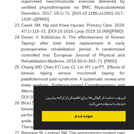
supervised neuromuscular exercise delivered by
certified physiotherapists na BMC Musculoskeletal
Disorders. 2017; 18(1):72. [DOI:10.1186/s12891-017-
1439-y][PMID]
Carek SM. Hip and Knee Injuries. Primary Care. 2020;
47(1):115-31. [DOI:10.1016/j.pop.2019.10.006][PMID]
Donec V, Kriščiūnas A. The effectiveness of Kinesio
Taping® after total knee replacement in early
postoperative rehabilitation period. A randomized
controlled trial. European Journal of Physical and
Rehabilitation Medicine. 2014; 50(4):363-71. [PMID]
Chang WD, Chen FC, Lee CL, Lin HY, Lai PT. Effects of
kinesio taping versus mcconnell taping for
patellofemoral pain syndrome: A systematic review and
meta-analysis. Evidence-based Complementary and
Alternative Medicine. 2015; 2015:471208.
DOI:10.1155/2015/471208][PMID]
این وب سایت از کوکی ها برای اطمینان از ارائه بهترین
Bicici S, Karatas N, Baltaci G. Effect of athletic taping and
خدمات استفاده می کند.
kinesiotaping® on measurements of functional
performance in basketball players with chronic inversion
متوجه شدم
ankle sprains. International Journal of Sports Physical
Therapy. 2012; 7(2):154-66. [PMID]
Riemann BL, Lephart SM. The sensorimotor system, part