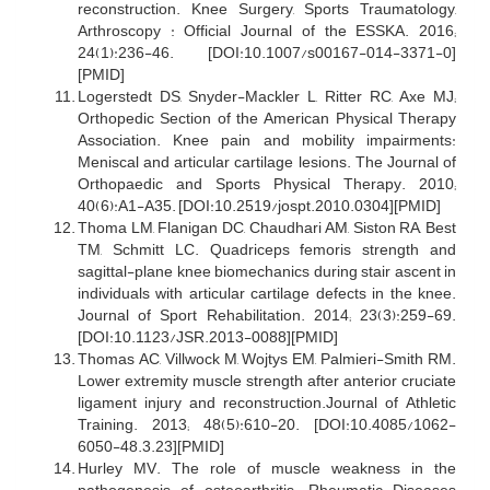
reconstruction. Knee Surgery, Sports Traumatology,
Arthroscopy : Official Journal of the ESSKA. 2016;
24(1):236-46. [DOI:10.1007/s00167-014-3371-0]
[PMID]
Logerstedt DS, Snyder-Mackler L, Ritter RC, Axe MJ;
Orthopedic Section of the American Physical Therapy
Association. Knee pain and mobility impairments:
Meniscal and articular cartilage lesions. The Journal of
Orthopaedic and Sports Physical Therapy. 2010;
40(6):A1-A35. [DOI:10.2519/jospt.2010.0304][PMID]
Thoma LM, Flanigan DC, Chaudhari AM, Siston RA, Best
TM, Schmitt LC. Quadriceps femoris strength and
sagittal-plane knee biomechanics during stair ascent in
individuals with articular cartilage defects in the knee.
Journal of Sport Rehabilitation. 2014; 23(3):259-69.
[DOI:10.1123/JSR.2013-0088][PMID]
Thomas AC, Villwock M, Wojtys EM, Palmieri-Smith RM.
Lower extremity muscle strength after anterior cruciate
ligament injury and reconstruction.Journal of Athletic
Training. 2013; 48(5):610-20. [DOI:10.4085/1062-
6050-48.3.23][PMID]
Hurley MV. The role of muscle weakness in the