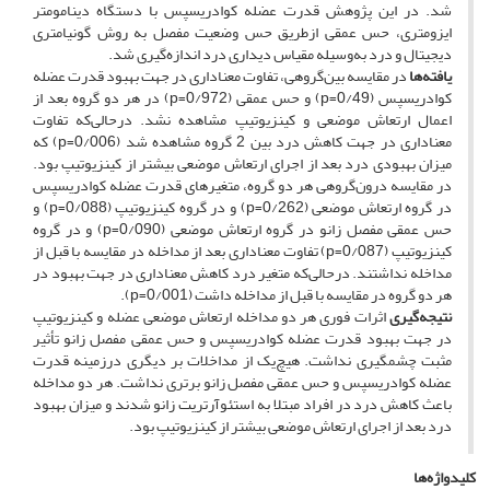
شد. در این پژوهش قدرت عضله کوادریسپس با دستگاه دینامومتر
ایزومتری، حس عمقی ازطریق حس وضعیت مفصل به روش گونیامتری
دیجیتال و درد به‌وسیله مقیاس دیداری درد اندازه‌گیری شد.
یافته‌ها
در مقایسه بین‌گروهی، تفاوت معناداری در جهت بهبود قدرت عضله
کوادریسپس (p=0/49) و حس عمقی (p=0/972) در هر دو گروه بعد از
اعمال ارتعاش موضعی و کینزیوتیپ مشاهده نشد. در‌حالی‌که تفاوت
معناداری در جهت کاهش درد بین 2 گروه مشاهده شد (p=0/006) که
میزان بهبودی درد بعد از اجرای ارتعاش موضعی بیشتر از کینزیوتیپ بود.
در مقایسه درون‌گروهی هر دو گروه، متغیرهای قدرت عضله کوادریسپس
در گروه ارتعاش موضعی (p=0/262) و در گروه کینزیوتیپ (p=0/088) و
حس عمقی مفصل زانو در گروه ارتعاش موضعی (p=0/090) و در گروه
کینزیوتیپ (p=0/087) تفاوت معناداری بعد از مداخله در مقایسه با قبل از
مداخله نداشتند. درحالی‌که متغیر درد کاهش معناداری در جهت بهبود در
هر دو گروه در مقایسه با قبل از مداخله داشت (p=0/001).
نتیجه‌گیری
اثرات فوری هر دو مداخله ارتعاش موضعی عضله و کینزیوتیپ
در جهت بهبود قدرت عضله کوادریسپس و حس عمقی مفصل زانو تأثیر
مثبت چشمگیری نداشت. هیچ‌یک از مداخلات بر دیگری درزمینه قدرت
عضله کوادریسپس و حس عمقی مفصل زانو برتری نداشت. هر دو مداخله
باعث کاهش درد در افراد مبتلا به استئوآرتریت زانو شدند و میزان بهبود
درد بعد از اجرای ارتعاش موضعی بیشتر از کینزیوتیپ بود.
کلیدواژه‌ها