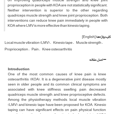
on improving quadriceps muscle strength and knee joint
proprioception in people with KOA are not statistically significant.
Neither intervention is superior to the other regarding
quadriceps muscle strength and knee joint proprioception. Both
interventions can reduce knee pain immediately in people with
KOA, where LMV is more effective than kinesio taping.
کلیدواژه‌ها
[English]
Local muscle vibration (LMV)
Kinesio tape
Muscle strength
Proprioception
Pain
Knee osteoarthritis
اصل مقاله
Introduction
One of the most common causes of knee pain is knee
osteoarthritis (KOA). It is a degenerative joint disease, mostly
seen in older people, and its common clinical symptoms are
associated with knee stiffness, swelling, pain, decreased
quadriceps muscle strength, and knee proprioceptive defects.
Among the physiotherapy methods, local muscle vibration
(LMV) and kinesio tape have been proposed for KOA. Kinesio
taping can have significant effects on pain, physical function,