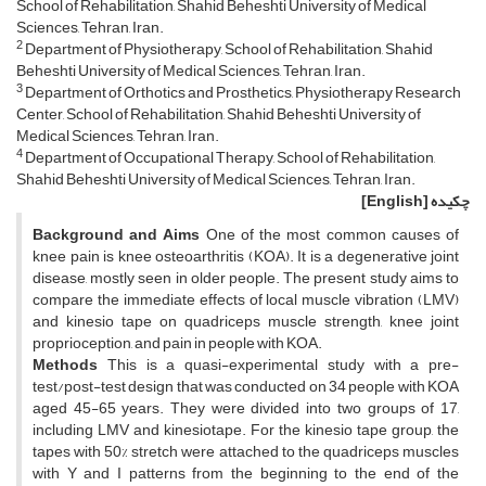
School of Rehabilitation, Shahid Beheshti University of Medical
Sciences, Tehran, Iran.
2
Department of Physiotherapy, School of Rehabilitation, Shahid
Beheshti University of Medical Sciences, Tehran, Iran.
3
Department of Orthotics and Prosthetics, Physiotherapy Research
Center, School of Rehabilitation, Shahid Beheshti University of
Medical Sciences, Tehran, Iran.
4
Department of Occupational Therapy, School of Rehabilitation,
Shahid Beheshti University of Medical Sciences, Tehran, Iran.
چکیده
[English]
Background and Aims
One of the most common causes of
knee pain is knee osteoarthritis (KOA). It is a degenerative joint
disease, mostly seen in older people. The present study aims to
compare the immediate effects of local muscle vibration (LMV)
and kinesio tape on quadriceps muscle strength, knee joint
proprioception, and pain in people with KOA.
Methods
This is a quasi-experimental study with a pre-
test/post-test design that was conducted on 34 people with KOA
aged 45-65 years. They were divided into two groups of 17,
including LMV and kinesiotape. For the kinesio tape group, the
tapes with 50% stretch were attached to the quadriceps muscles
with Y and I patterns from the beginning to the end of the