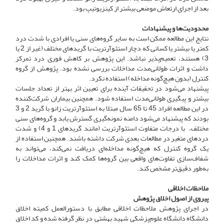
بعد از اجرای ارتعاش موضعی بیشتر از کینزیوتیپ بود.
محدودیت‌ها و پیشنهادات
نتایج این مطالعه ممکن است به سایر گروه‌های سنی یا افرادی با شدت درد
کمتر یا بیشتر یا کسانی که دچار استئوآرتریت با گریدهای مختلف (غیر از 2 یا
3) هستند، تعمیم‌پذیر نباشد. این پژوهش بر کاهش فوری درد تمرکز
داشت و اثرات طولانی‌مدت مداخلات بررسی نشده بود. پژوهش از گروه
کنترل (بدون هیچ‌گونه مداخله) استفاده نکرد.
پیشنهاد می‌شود در تحقیقات آینده برای تعیین اثر بهتر از تعداد جلسات
بیشتر و پیگیری طولانی‌مدت استفاده شود. همچنین بیماران شرکت‌کننده
در این مطالعه افراد 45 تا 65 سال مبتلا به استئوآرتریت زانو با گرید 2 و 3
بودند که پیشنهاد می‌شود دامنه نمونه‌گیری گسترش یابد و گروه‌های سنی
مختلف، با درجات متفاوت استئوآرتریت (مانند گریدهای 1 و 4) و شدت
دردهای متغیر در مطالعات بعدی شرکت داشته باشند. همچنین استفاده از
یک گروه کنترل که هیچ‌گونه مداخله‌ای دریافت نمی‌کند، می‌تواند به
شفاف‌سازی تفاوت‌های واقعی بین گروه‌ها کمک کند و اثرات مداخلات را
به‌طور دقیق‌تر مشخص کند.
ملاحظات اخلاقی
پیروی از اصول اخلاق پژوهش
در اجرای پژوهش ملاحظات اخلاقی مطابق با دستورالعمل کمیته اخلاق
دانشگاه دانشگاه علوم‌پزشکی شهید بهشتی در نظر گرفته شده و کد اخلاق