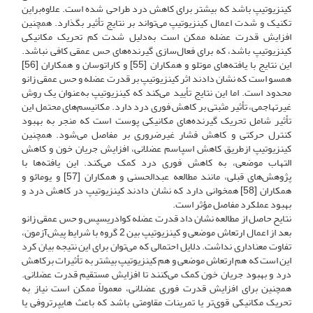
کینزیوتیپ باشد که بیشتر برای کاهش درد طراحی شده است. علاوه‌بر‌این
تکنیک و شدت اعمال کینزیوتیپ می‌تواند بر نتایج تأثیر بگذارد. همچنین
افزایش قدرت عضله ممکن است به‌دلیل شدت کم تحریک مکانیکی
کینزیوتیپ باشد، که برای فعال‌سازی گیرنده‌های حس عمقی کافی نباشد.
این نتایج با یافته‌های موتلو و همکاران [55] و کاراتوسان و همکاران [56]
همسو است که نشان دادند اثر کینزیوتیپ بر قدرت عضله و حس عمقی زانو
محدود است. اما این نتایج تأیید می‌کند که کینزیوتیپ به‌عنوان یک روش
غیرتهاجمی، تأثیر مثبتی بر کاهش فوری درد دارد. مکانیسم‌های محتمل این
تأثیر شامل تحریک گیرنده‌های مکانیکی پوست است که منجر به بهبود
کنترل حرکتی و کاهش فشار غیرضروری بر مفاصل می‌شود. همچنین
کینزیوتیپ ازطریق کاهش اسپاسم عضلانی، افزایش جریان خون و کاهش
التهاب موضعی، به کاهش فوری درد کمک می‌کند. این یافته‌ها با
پژوهش‌های قبلی، مانند مطالعه عبدالحسنی و همکاران [57] و یومائو و
همکاران [58] همخوانی دارد که نشان دادند کینزیوتیپ در کاهش درد و
بهبود عملکرد مفاصل مؤثر است.
نتایح حاصل از مطالعه نشان داد قدرت عضله کوادریسپس و حس عمقی زانو
بعد از اعمال ارتعاش موضعی و کینزیوتیپ بین 2 گروه با شرایط پیش‌آزمون،
تفاوت معناداری نداشت. دلایل احتمالی که می‌توان برای این نتیجه بیان کرد
این است که هم ارتعاش موضعی و هم کینزیوتیپ بیشتر به تأثیرات برکاهش
درد و بهبود جریان خون کمک می‌کنند تا افزایش مستقیم قدرت عضلانی.
همچنین برای افزایش قدرت فوری عضلانی، معمولاً ممکن است نیاز به
تحریک مکانیکی قوی‌تر یا تمرینات مقاومتی باشد که باعث هایپرتروفی یا