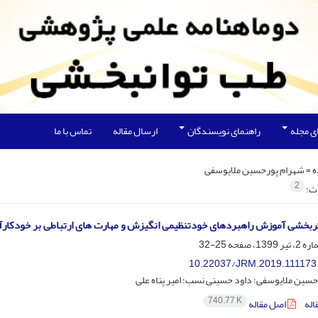
ی مجله
راهنمای نویسندگان
ارسال مقاله
تماس با ما
ه =
شهرام پورحسین ملایوسفی
2
ات:
ربخشی آموزش راهبردهای خودتنظیمی انگیزش و مهارت های ارتباطی بر خودکار
25-32
10.22037/JRM.2019.111173
سین ملایوسفی؛ داود حسینی نسب؛ امیر پناه علی
740.77 K
اله
اصل مقاله