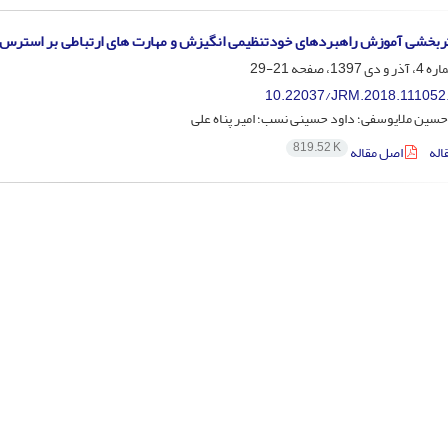
ربخشی آموزش راهبردهای خودتنظیمی انگیزش و مهارت های ارتباطی بر استرس 
21-29
10.22037/JRM.2018.111052
سین ملایوسفی؛ داود حسینی نسب؛ امیر پناه علی
819.52 K
اله
اصل مقاله