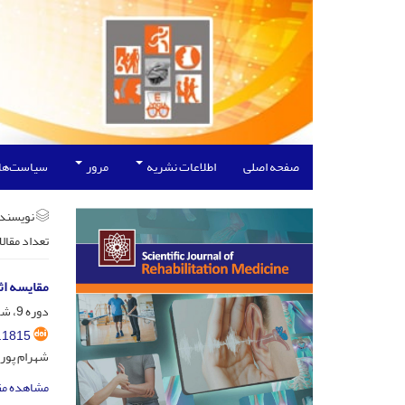
صفحه اصلی
اطلاعات نشریه
مرور
سیاست‌ها
نویسند
تعداد مقال
مقایسه اث
دوره 9، شماره 2، تیر 1399، صفحه
.1815
شهرام پورح
مشاهده مق