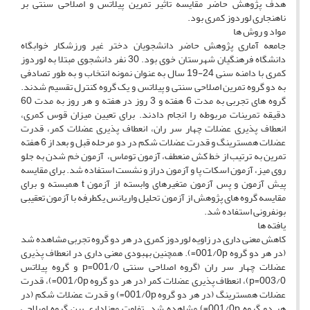
هدف پژوهش حاضر مقایسه تاثیر تمرین پیلاتس و اصلاحی سنتی بر
ناهنجاری لوردوز کمری بود.
مواد و روش ها
جامعه آماری پژوهش حاضر دانشجویان دختر غیر ورزشکار خوابگاه
دانشگاه فرهنگیان شهرستان خوی بود. 30 نفر دانشجوی مبتلا به لوردوز
کمری با دامنه سنی 24-19 سال به عنوان نمونه انتخاب و به طور تصادفی
به دو گروه تمرین اصلاحی سنتی و پیلاتس و یک گروه کنترل تقسیم شدند.
گروه های تجربی به مدت 6 هفته و 3 روز در هفته و هر روز به مدت 60
دقیقه تمرینات مربوطه را انجام دادند. برای تعیین میزان قوس کمری،
انعطاف پذیری عضلات چهار سر ران، انعطاف پذیری عضلات کمر، قدرت
عضلات همسترینگ و قدرت عضلات شکم در دو مرحله قبل و بعد از 6 هفته
تمرین به ترتیب از خط کش منعطف، آزمون توماس، آزمون خم شدن به جلو
روی میز، آزمون اسکات پا و آزمون دراز و نشست استفاده شد. برای مقایسه
پیش آزمون و پس آزمون متغیرهای وابسته از آزمون t همبسته و برای
مقایسه گروه های پژوهش از آزمون تحلیل واریانس یکطرفه با آزمون تعقیبی
بونفرونی استفاده شد.
یافته ها
کاهش معنی داری در زاویه لوردوز کمری در هر دو گروه تجربی مشاهده شد
(در هر دو گروه 001/0p=). همچنین بهبودی معنی داری در انعطاف پذیری
عضلات چهار سر ران (گروه اصلاحی سنتی 001/0=p و گروه پیلاتس
003/0=p)، انعطاف پذیری عضلات کمر (در هر دو گروه 001/0p=)، قدرت
عضلات همسترینگ (در هر دو گروه 001/0p=) و قدرت عضلات شکم (در
هر دو گروه 001/0p=) مشاهده شد. تفاوت معناداری بین گروه اصلاحی