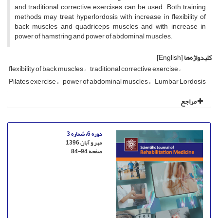
and traditional corrective exercises can be used. Both training
methods may treat hyperlordosis with increase in flexibility of
back muscles and quadriceps muscles and with increase in
power of hamstring and power of abdominal muscles.
کلیدواژه‌ها
[English]
flexibility of back muscles
traditional corrective exercise
Pilates exercise
power of abdominal muscles
Lumbar Lordosis
مراجع
دوره 6، شماره 3
مهر و آبان 1396
صفحه
84-94