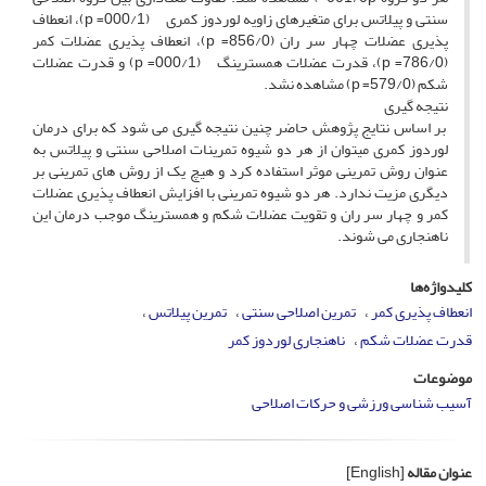
سنتی و پیلاتس برای متغیرهای زاویه لوردوز کمری (000/1= p)، انعطاف
پذیری عضلات چهار سر ران (856/0= p)، انعطاف پذیری عضلات کمر
(786/0= p)، قدرت عضلات همسترینگ (000/1= p) و قدرت عضلات
شکم (579/0= p) مشاهده نشد.
نتیجه گیری
بر اساس نتایج پژوهش حاضر چنین نتیجه گیری می شود که برای درمان
لوردوز کمری می­توان از هر دو شیوه تمرینات اصلاحی سنتی و پیلاتس به
عنوان روش تمرینی موثر استفاده کرد و هیچ یک از روش های تمرینی بر
دیگری مزیت ندارد. هر دو شیوه تمرینی با افزایش انعطاف پذیری عضلات
کمر و چهار سر ران و تقویت عضلات شکم و همسترینگ موجب درمان این
ناهنجاری می شوند.
کلیدواژه‌ها
انعطاف پذیری کمر
تمرین اصلاحی سنتی
تمرین پیلاتس
قدرت عضلات شکم
ناهنجاری لوردوز کمر
موضوعات
آسیب شناسی ورزشی و حرکات اصلاحی
عنوان مقاله
[English]