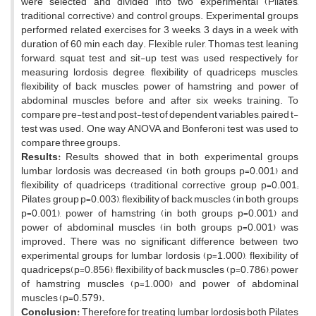
were selected and divided into two experimental (Pilates,
traditional corrective) and control groups. Experimental groups
performed related exercises for 3 weeks, 3 days in a week with
duration of 60 min each day. Flexible ruler, Thomas test, leaning
forward, squat test and sit-up test was used respectively for
measuring lordosis degree, flexibility of quadriceps muscles,
flexibility of back muscles, power of hamstring and power of
abdominal muscles before and after six weeks training. To
compare pre-test and post-test of dependent variables, paired t-
test was used. One way ANOVA and Bonferoni test was used to
compare three groups.
Results:
Results showed that in both experimental groups
lumbar lordosis was decreased (in both groups p=0.001) and
flexibility of quadriceps (traditional corrective group p=0.001;
Pilates group p=0.003), flexibility of back muscles (in both groups
p=0.001), power of hamstring (in both groups p=0.001) and
power of abdominal muscles (in both groups p=0.001) was
improved. There was no significant difference between two
experimental groups for lumbar lordosis (p=1.000), flexibility of
quadriceps(p=0.856), flexibility of back muscles (p=0.786), power
of hamstring muscles (p=1.000) and power of abdominal
muscles (p=0.579)
.
Conclusion:
Therefore for treating lumbar lordosis both Pilates