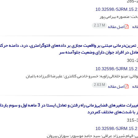
2
10.32598/SJRM.15.2
خت؛ منصوره بهرامی پور
2.17 M
اله
اصل مقاله
 تمرین‌درمانی مبتنی بر واقعیت مجازی بر داده‌های فتوگرامتری، درد، دامنه حرک
تعادل در افراد جوان دارای وضعیت جلوآمده سر
2
10.32598/SJRM.15.2
لاتی؛ مینو خلخالی زاویه؛ خسرو خادمی کلانتری؛ علیرضا اکبرزاده باغبان
2.63 M
اله
اصل مقاله
مقایسه تغییرات متغیرهای فضایی‌زمانی راه رفتن و تعادل ایستا در 3 ماهه
ار با شدت‌های مختلف کمردرد
3
10.32598/SJRM.15.2
ی؛ الهام شیرزاد عراقی؛ سید حامد موسوی؛ سوزان پیروان