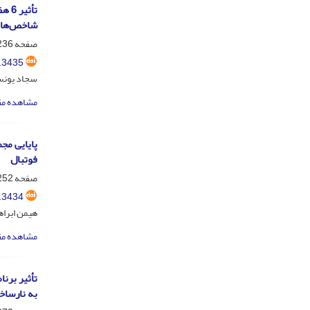
شاخص‌های 
صفحه
36-251
.3435
سجاد یونس 
مشاهده مق
پایایی مج
فوتبال
صفحه
52-269
.3434
هیمن ابرا
مشاهده مق
تأثیر برن
به نارساخ