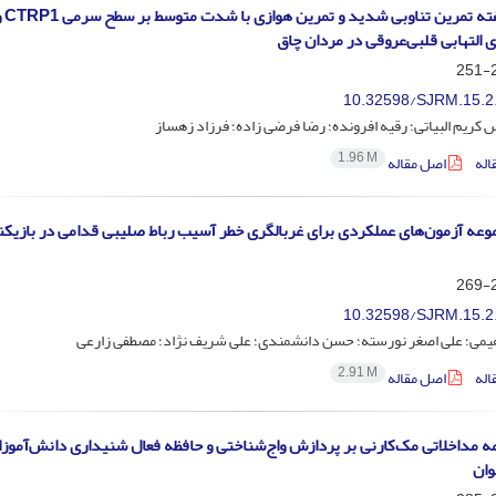
تأثیر 6 هفته تمرین تناوبی شدید
التهابی قلبی‌عروقی در مردان چاق
2
10.32598/SJRM.15.2
کریم البیاتی؛ رقیه افرونده؛ رضا فرضی زاده؛ فرزاد زهساز
1.96 M
اله
اصل مقاله
موعه آزمون‌های عملکردی برای غربالگری خطر آسیب رباط صلیبی قدامی در بازیکن
2
10.32598/SJRM.15.2
هیمی؛ علی اصغر نورسته؛ حسن دانشمندی؛ علی شریف نژاد؛ مصطفی زارعی
2.91 M
اله
اصل مقاله
امه مداخلاتی مک‌کارنی بر پردازش واج‌شناختی و حافظه فعال شنیداری دانش‌آموزا
وان