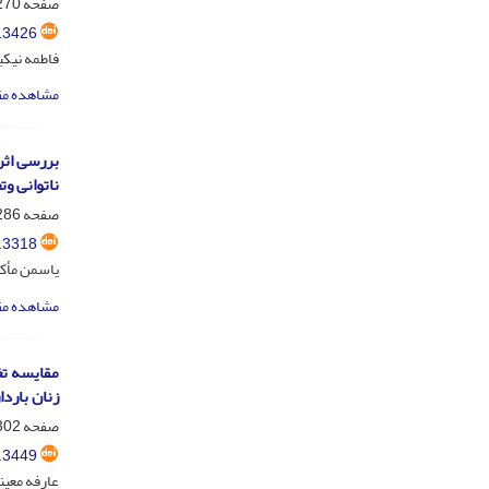
صفحه
70-285
.3426
فاطمه نیکب
مشاهده مق
بررسی اثر
ناتوانی و
صفحه
86-301
.3318
یاسمن مأکو
مشاهده مق
زنان بارد
صفحه
02-315
.3449
عارفه معین