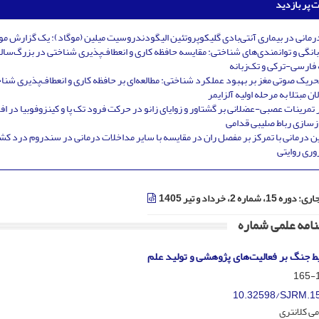
ت پر بازدید
رمانی در بیماری آنتی‌بادی گلیکوپروتئین الیگودندروسیت میلین (موگاد): یک گزارش م
انگی و توانمندی‌های شناختی: مقایسه حافظه کاری و انعطاف‌پذیری شناختی در بزرگ‌سال
 فارسی-ترکی و تک‌زبانه
تحریک صوتی مغز بر بهبود عملکرد شناختی: مطالعه‌ای بر حافظه کاری و انعطاف‌پذیری شنا
ن مبتلا به مرحله‌ اولیه‌ آلزایمر
ر تمرینات عصبی-عضلانی بر گشتاور و زوایای زانو در حرکت فرود تک پا و کینزوفوبیا در اف
ازسازی رباط صلیبی قدامی
ن درمانی با تمرکز بر مفصل ران در مقایسه با سایر مداخلات درمانی در سندروم درد ک
روری روایتی
جاری:
دوره 15، شماره 2، خرداد و تیر 1405
امه علمی شماره
یط جنگ بر فعالیت‌های پژوهشی و تولید علم
1
10.32598/SJRM.15
ی کلانتری