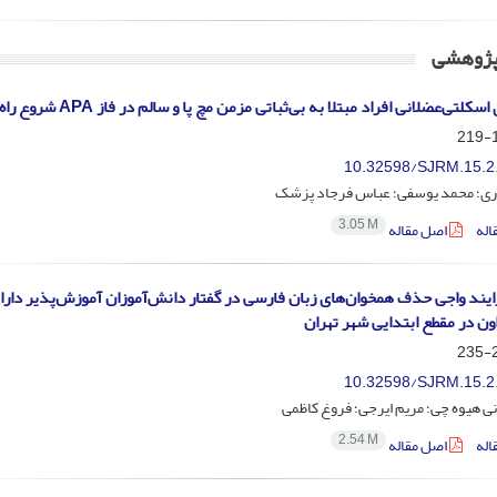
 پژوهشی
لتی‌عضلانی افراد مبتلا به بی‌ثباتی مزمن مچ پا و سالم در فاز APA شروع راه رفتن
1
10.32598/SJRM.15.2
ری؛ محمد یوسفی؛ عباس فرجاد پزشک
3.05 M
اله
اصل مقاله
یند واجی حذف همخوان‌های زبان فارسی در گفتار دانش‌آموزان آموزش‌پذیر دارا
ن در مقطع ابتدایی شهر تهران
2
10.32598/SJRM.15.2
ی هیوه چی؛ مریم ایرجی؛ فروغ کاظمی
2.54 M
اله
اصل مقاله