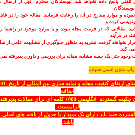
 تلفنی
پاسخ داده نخواهد شد.
نویسندگان محترم، قبل از ارسال م
نویسندگان
نموده
و موارد مندرج در آن را رعایت فرمایند. مقاله خود را در فای
زنویسی کرده و
نید. مقالاتی که در فرمت مجله نبوده و یا موارد موجود در راهنما ر
ند در فرآیند
قرار نخواهند گرفت.
نشریه به منظور جلوگیری از مشابهت علمی از سام
می کند.
 وجود حتی یک
جمله مشابه، مقاله برای بررسی و داوری پذیرفته نمی
یاب متون علمی همیاب
تای ارتقای کیفیت مجله و نمایه سازی بین المللی از تاریخ
/01
اضافه
نمودن چکیده گسترده انگلیسی 1000 کلمه ای برای مقالات پذ
الزامیست
.
سترده حتما باید دارای یک نمودار یا جدول از یافته های اصلی 
باشد.