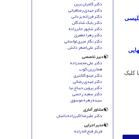
دکتر کامران برین
دکتر مهدی رصافیانی
دکتر فرزانه یزدانی
گلیسی
دکتر بابک شادگان
دکتر شاپور جابرزاده
دکتر زهرا جعفری
دکتر نگار میری لواسانی
دکتر علی اصغر دانش
هایی
دبیر تخصصی
دکتر علی محمدزاده
هما زرین کوب
ا کلیک
دکتر مینو کلانتری
دکتر مهدی رضائی
دکتر پروین دیباج نیا
دکتر سعید رحمنی
سیده زهره موسوی
مشاور آماری
دکتر علیرضا اکبرزاده باغبان
مدیر اجرایی
فرناز فتح اله زاده