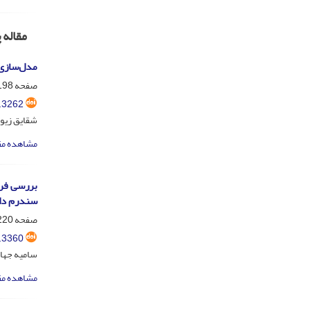
مقاله
مدل‌سازی اسک
صفحه
98-219
.3262
شقایق زیو
مشاهده مق
بررسی فرا
سندرم داو
صفحه
20-235
.3360
سامیه جهان
مشاهده مق