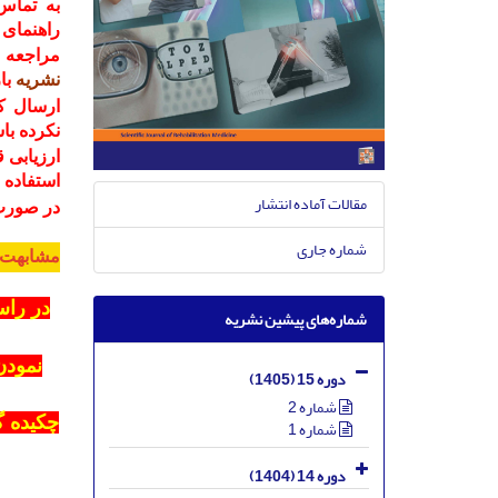
به تماس
راهنمای 
مراجعه 
نشریه
با
ارسال
ک
نکرده باش
ارزیابی 
استفاده 
مقالات آماده انتشار
در صورت
شماره جاری
مشابهت 
در راس
شماره‌های پیشین نشریه
دوره 15 (1405)
شماره 2
چکیده گ
شماره 1
دوره 14 (1404)