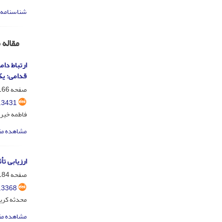
شناسنامه 
مقاله 
ارتباط دا
قدامی: یک
صفحه
66-183
.3431
فاطمه خیرا
مشاهده مق
ارزیابی تأ
صفحه
84-197
.3368
محدثه کریم
مشاهده مق