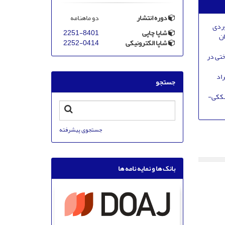
دوره انتشار
دو ماهنامه
وردی
شاپا چاپی
2251-8401
ان
شاپا الکترونیکی
2252-0414
ختی در
راد
جستجو
شککی-‌
جستجوی پیشرفته
بانک ها و نمایه نامه ها