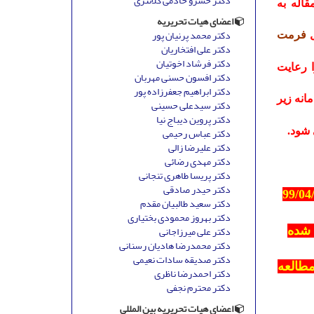
دکتر خسرو خادمی کلانتری
قاله به
اعضای هیات تحریریه
دکتر محمد پرنیان پور
ل
فرمت
دکتر علی افتخاریان
دکتر فرشاد اخوتیان
ا
رعایت
دکتر افسون حسنی مهربان
دکتر ابراهیم جعفرزاده پور
انه زیر
دکتر سیدعلی حسینی
دکتر پروین دیباج نیا
دکتر عباس رحیمی
 شود.
دکتر علیرضا زالی
دکتر مهدی رضائی
دکتر پریسا طاهری تنجانی
دکتر حیدر صادقی
99/04
دکتر سعید طالبیان مقدم
دکتر بهروز محمودی بختیاری
دکتر علی میرزاجانی
یرفته شده
دکتر محمدرضا هادیان رسنانی
دکتر صدیقه سادات نعیمی
مطالعه
دکتر احمدرضا ناظری
دکتر محترم نجفی
اعضای هیات تحریریه بین المللی