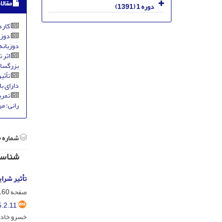
مقالا
دوره 1 (1391)
کارد
دوزب
دوزبانه
اثر 
بزرگسالا
تأثی
دارای ب
تمری
رانی: م
شماره 
شناسن
تأثیر شرا
صفحه
60-165
.2.11
خسرو خادم