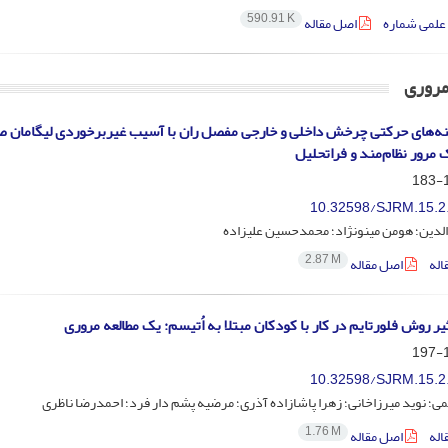
590.91 K
علمی شماره
اصل مقاله
مروری
منه‌های حرکتی چرخش داخلی و خارجی مفصل ران با آسیب غیر‌برخوردی لیگامان 
 مرور نظام‌مند و فراتحلیل
1
10.32598/SJRM.15.2
لدین؛ هومن مینونژاد؛ محمدحسین علیزاده
2.87 M
اله
اصل مقاله
ثیر روش فلورتایم در کار با کودکان مبتلا به اُتیسم: یک مطالعه مروری
1
10.32598/SJRM.15.2
ی؛ نوید میرزاخانی؛ زهرا پاشازاده آذری؛ مرضیه پشم دار فرد؛ احمدرضا ناظری
1.76 M
اله
اصل مقاله