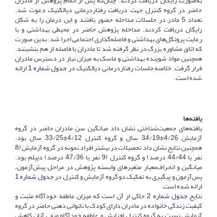
به‌صورت رایگان دریافت کردند. چنان‌که پس از اتمام پژوهش از مادران
حاضر در گروه کنترل جهت دریافت رفتاردرمانی دیالکتیک دعوت شد.
تعداد 5 مادر در جلسلات مداخله حضور یافتند و این درمان را به شکل
رایگان دریافت کردند. مداخله پژوهش حاضر در محیطی بهداشتی و با
رعایت پروتکل‌های بهداشتی و فاصله‌گذاری اجتماعی اجرا شد. بدین صورت
که اتاق مشاوره بزرگ در نظر گرفته شد تا مادران با فاصله از هم بنشینند.
همچنین مواد شوینده بهداشتی و ماسک به میزان نیاز در دسترس مادران
قرار گرفت. خلاصه جلسات رفتاردرمانی دیالکتیک در
جدول شماره 1
ارائه
شده است.
یافته‌ها
یافته‌های جمعیت‌شناختی نشان داد میانگین سن مادران حاضر در گروه
آزمایش 4/26±34/19 سال و گروه کنترل 4/12±33/25 سال بود.
همچنین نتایج نشان داد تحصیلات در بیشتر افراد نمونه در گروه آزمایش (8
نفر یا 44/44 درصد) و گروه کنترل (9 نفر یا 47/36 درصد) دیپلم بود.
میانگین و انحراف‌معیار متغیرهای وابسته پژوهش در مراحل پیش‌آزمون،
پس‌آزمون و پیگیری به تفکیک دو گروه آزمایش و کنترل در
جدول شماره 1
ارائه شده است.
نتایج
جدول شماره 2
حاکی از آن است که میزان عاطفه خودآگاه مثبت و
کیفیت زندگی خانواده در مادران دارای کودک با ناتوانی ذهنی حاضر در گروه
آزمایش نسبت به گروه کنترل افزایش و عاطفه خودآگاه منفی آنان کاهش