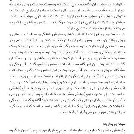
خانواده در مقابل آن، گاه به حدی است که وضعیت سلامت روانی خانواده
دچار آسیب شدید می‌شود. این در حالی است که مادران دارای کودکان با
ناتوانی ذهنی در مقایسه با پدران با مشــکلات بیشــتری مواجه هستند،
بیشتر با مشکلات رفتاری فرزند خود درگیرند، استرس بیشتری را تجربه
می‌کنند و نیاز به حمایت بیشتری دارند.
درحقیقت وجود فرزند با ناتوانی ذهنی، سازش یافتگی و سلامت جسمانی و
روانی والدین، به‌خصوص مادران را تهدید می‌کند و غالباً تأثیر منفی بر
رضایت‌مندی آن‌ها دارد. باتوجه‌به درگیر شدن بیش از حد مادران بـا کـودک
با ناتوانی ذهنی، ممکن است آنان دچار کمبود توجه و محبت شـوند و یـا
مسـئولیت بیشـتری بـرای مراقبـت از کـودک با ناتوانی ذهنی بــر عهــده آنــان
گذاشــته شــود. این امر گاه سبب ایجاد احساس خشم، گناه، افسردگی و
مشکلات روانی و هیجانی در آنان می‌شود. بر این اساس به‌کارگیری مداخلات
روان‌شناختی کارآمد برای این گروه از افراد جامعه بسیار ضروری است.
بنابراین باتوجه‌به موضوعات مطرح‌شده و پژوهش‌های انجام‌شده در مورد
اثربخشی رفتاردرمانی دیالکتیک و از سوی دیگر باتوجه‌به خلأ پژوهشی
حاضر به‌دلیل عدم انجام پژوهشی مشابه، هدف انجام پژوهش حاضر بررسی
تأثیر اثربخشی رفتاردرمانی دیالکتیکی بر عاطفه خودآگاه و کیفیت زندگی
خانواده در مادران دارای کودک با ناتوانی ذهنی است. البته کیفیت زندگی،
تنها در مادر مورد بررسی قرار گرفته است.
مواد و روش‌ها
پژوهش حاضر یک طرح نیمه‌آزمایشی طرح پیش‌آزمون- پس‌آزمون با گروه