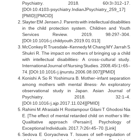
Psychiatry. 2018; 60(3):312-17.
[DOI:10.4103/psychiatry.IndianJPsychiatry_259_17]
[PMID] [PMCID]
Slayter EM, Jensen J. Parents with intellectual disabilities
in the child protection system. Children and Youth
Services Review. 2019; 98:297-304.
[DOI:10.1016/j.childyouth.2019.01.013]
McConkey R, Truesdale-Kennedy M, Chang MY, Jarrah S,
Shukri R. The impact on mothers of bringing up a child
with intellectual disabilities: A cross-cultural study.
International Journal of Nursing Studies. 2008; 45(1):65-
74. [DOI:10.1016/j.ijnurstu.2006.08.007][PMID]
Konishi A, So R, Yoshimura B. Mother-infant separation
among mothers with mental illness: An exploratory
observational study in Japan. Asian Journal of
Psychiatry. 2018; 32:1-4.
[DOI:10.1016/j.ajp.2017.11.024][PMID]
Rahimi M, Afrasiabi H, Rostampour Gilani T, Ghodosi Nia
E. [The effect of mental retarded child on mother’s life:
Qualitative approach (Persain)]. Psychology of
Exceptional Individuals. 2017; 7(26):45-70. [Link]
Sedova E, Goryacheva T. Issues of self-regulation of