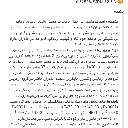
10.32598/SJRM.12.3.3
چکیده
مقدمه و اهداف
داشتن فرزندان با ناتوانی ذهنی، والدین و به‌ویژه مادران را
با مشکلات روان‌شناختی، هیجانی و اجتماعی مختلفی مواجه می‌سازد. بر
همین اساس پژوهش حاضر با هدف بررسی اثربخشی رفتاردرمانی
دیالکتیکی بر عاطفه خودآگاه و کیفیت زندگی خانواده در مادران دارای
کودک با ناتوانی ذهنی انجام شد.
مواد و روش‌ها
روش پژوهش حاضر نیمه‌آزمایشی با طرح پیش‌آزمون-
پس‌آزمون با گروه کنترل و دوره پیگیری 2 ماهه بود. جامعه آماری این
پژوهش شـامل مـادران دارای کودک با ناتوانی ذهنی شهرستان اردبیل در 6
ماهه اول سال 1400 بود. در این پژوهش تعداد 37 مـادر دارای کـودک با
ناتوانی ذهنی با روش نمونه‌گیری هدف‌مند انتخاب و با گمارش تصادفی در
گروه‌های آزمایش و کنترل جایگزین شدند. مادران حاضر در گروه آزمایش
به‌مدت 8 جلسه طی 2 ماه رفتار درمانی دیالکتیکی را دریافت کردند. در این
پژوهش از پرسش‌نامه عاطفه خودآگاه و پرسش‌نامه کیفیت زندگی خانواده
استفاده شد. داده‌ها به‌شیوه تحلیل واریانس آمیخته تجزیه‌وتحلیل شد.
یافته‌ها
نتایج نشان داد رفتاردرمانی دیالکتیکی بر عاطفه خودآگاه مثبت،
2
(P=0001 و η
=0/68 و F=75/20)، عاطفه خودآگاه منفی (P=0001 و
2
2
=0/56و F=45/19) و کیفیت زندگی خانواده (P=0001 و η
η
=0/67 و
F=71/74) در مادران دارای کودک با ناتوانی ذهنی تأثیر معنادار دارد.
نتیجه‌گیری
باتوجه‌به نتایج پژوهش حاضر، براساس یافته‌های پژوهش