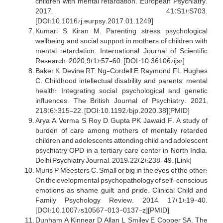
children with mental retardation. European Psychiatry.
2017; 41(S1):S703.
[DOI:10.1016/j.eurpsy.2017.01.1249]
Kumari S, Kiran M. Parenting stress, psychological
wellbeing and social support in mothers of children with
mental retardation. International Journal of Scientific
Research. 2020; 9(1):57-60. [DOI :10.36106/ijsr]
Baker K, Devine RT, Ng-Cordell E, Raymond FL, Hughes
C. Childhood intellectual disability and parents’ mental
health: Integrating social, psychological and genetic
influences. The British Journal of Psychiatry. 2021;
218(6):315-22. [DOI:10.1192/bjp.2020.38][PMID]
Arya A, Verma S, Roy D, Gupta PK, Jawaid F. A study of
burden of care among mothers of mentally retarded
children and adolescents attending child and adolescent
psychiatry OPD in a tertiary care center in North India.
Delhi Psychiatry Journal. 2019; 22(2):238-49. [Link]
Muris P, Meesters C. Small or big in the eyes of the other:
On the evelopmental psychopathology of self-conscious
emotions as shame, guilt, and pride. Clinical Child and
Family Psychology Review. 2014; 17(1):19-40.
[DOI:10.1007/s10567-013-0137-z][PMID]
Dunham A, Kinnear D, Allan L, Smiley E, Cooper SA. The