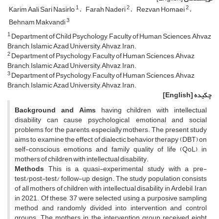
1
2
2
Karim Aali Sari Nasirlo
Farah Naderi
Rezvan Homaei
3
Behnam Makvandi
1
Department of Child Psychology, Faculty of Human Sciences, Ahvaz
Branch, Islamic Azad University, Ahvaz, Iran.
2
Department of Psychology, Faculty of Human Sciences, Ahvaz
Branch, Islamic Azad University, Ahvaz, Iran.
3
Department of Psychology, Faculty of Human Sciences, Ahvaz
Branch, Islamic Azad University, Ahvaz, Iran.
چکیده
[English]
Background and Aims
having children with intellectual
disability can cause psychological, emotional and social
problems for the parents, especially mothers. The present study
aims to examine the effect of dialectic behavior therapy (DBT) on
self-conscious emotions and family quality of life (QoL) in
mothers of children with intellectual disability.
Methods
This is a quasi-experimental study with a pre-
test/post-test/ follow-up design. The study population consists
of all mothers of children with intellectual disability in Ardebil, Iran
in 2021. Of these, 37 were selected using a purposive sampling
method and randomly divided into intervention and control
groups. The mothers in the intervention group received eight