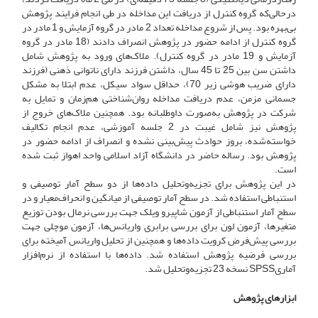
درحالی‌که گروه کنترل از دریافت این مداخله در طی انجام فرایند پژوهش
بی‌بهره بود. پس از شروع مداخله تعداد 2 مادر در گروه آزمایش و 1 مادر در
گروه کنترل از ادامه حضور در پژوهش انصراف دادند (18 مادر در گروه
آزمایش و 19 مادر در گروه کنترل). ملاک‌های ورود به پژوهش شامل
داشتن سن بین 25 تا 45 سال، داشتن فرزند دارای ناتوانی ذهنی (فرزند
دارای ضریب هوشی زیر 70)، حداقل سواد سیکل، عدم ابتلا به مشکل
جسمانی مزمن، عدم دریافت مداخله روان‌شناختی هم‌زمان و تمایل به
شرکت در پژوهش به‌صورت داوطلبانه بود. همچنین ملاک‌های خروج از
پژوهش نیز شامل غیبت در 2 جلسه آموزشی، عدم انجام تکالیف
خواسته‌شده، بروز حوادث پیش‌بینی نشده و انصراف از ادامه حضور در
پژوهش بود. رساله حاضر در دانشگاه آزاد اسلامی واحد اهواز ثبت شده
است.
در این پژوهش برای تجزیه‌وتحلیل داده‌ها از دو سطح آمار توصیفی و
استنباطی استفاده شد. در سطح آمار توصیفی از میانگین و انحراف‌معیار و در
سطح آمار استنباطی از آزمون شاپیرو ویلک جهت بررسی نرمال بودن توزیع
متغیرها، آزمون لون برای بررسی برابری واریانس‌ها، آزمون موچلی جهت
بررسی پیش‌فرض کرویت داده‌ها و همچنین از تحلیل واریانس آمیخته برای
بررسی فرضیه پژوهش استفاده شد. داده‌ها با استفاده از نرم‌افزار
آماریSPSS نسخه 23 تجزیه‌وتحلیل شد.
ابزارهای پژوهش