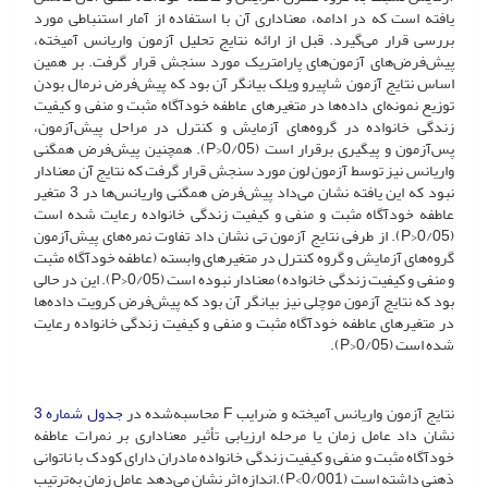
یافته است که در ادامه، معناداری آن با استفاده از آمار استنباطی مورد
بررسی قرار می‌گیرد. قبل از ارائه نتایج تحلیل آزمون واریانس‌ آمیخته،
پیش‌فرض‌های آزمون‌های پارامتریک مورد سنجش قرار گرفت. بر همین
اساس نتایج آزمون شاپیرو ویلک بیانگر آن بود که پیش‌فرض نرمال بودن
توزیع نمونه‌ای داده‌ها در متغیرهای عاطفه خودآگاه مثبت و منفی و کیفیت
زندگی خانواده در گروه‌های آزمایش و کنترل در مراحل پیش‌آزمون،
پس‌آزمون و پیگیری برقرار است (0/05<P). همچنین پیش‌فرض همگنی
واریانس نیز توسط آزمون لون مورد سنجش قرار گرفت که نتایج آن معنادار
نبود که این یافته نشان می‌داد پیش‌فرض همگنی واریانس‌ها در 3 متغیر
عاطفه خودآگاه مثبت و منفی و کیفیت زندگی خانواده رعایت شده است
(0/05<P). از طرفی نتایج آزمون تی نشان داد تفاوت نمره‌های پیش‌آزمون
گروه‌های آزمایش و گروه کنترل در متغیرهای وابسته (عاطفه خودآگاه مثبت
و منفی و کیفیت زندگی خانواده) معنادار نبوده است (0/05<P). این در حالی
بود که نتایج آزمون موچلی نیز بیانگر آن بود که پیش‌فرض کرویت داده‌ها
در متغیرهای عاطفه خودآگاه مثبت و منفی و کیفیت زندگی خانواده رعایت
شده است (0/05<P).
نتایج آزمون واریانس آمیخته و ضرایب F محاسبه‌شده در
جدول شماره 3
نشان داد عامل زمان یا مرحله ارزیابی تأثیر معناداری بر نمرات عاطفه
خودآگاه مثبت و منفی و کیفیت زندگی خانواده مادران دارای کودک با ناتوانی
ذهنی داشته است (001/P<0).اندازه اثر نشان می‌دهد عامل زمان به‌ترتیب