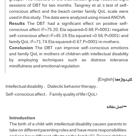
sessions of DBT for two months. Tangney et al.’s test of self-
conscious affect and the beach center family QoL scale were
used in this study. The data were analyzed using mixed ANOVA.
Results
The DBT had a significant effect on positive self-
conscious affect (F=75.20; Eta squared=0.68; P=0001), negative
self-conscious affect (F=45.19; Eta squared =0.56; P=0001) and
family QoL (F=71.74; Eta squared=0.67; P=0001) in mothers.
Conclusion
The DBT can improve self-conscious emotions
and family QoL in mothers of children with intellectual disability
by employing techniques such as distress tolerance,
mindfulness, and emotional regulation.
کلیدواژه‌ها
[English]
Intellectual disability
Dialectic behavior therapy
Self-conscious affect
Family quality of life (QoL)
اصل مقاله
Introduction
The birth of a child with intellectual disability causes parents to
take on different parenting roles and have more responsibilities,