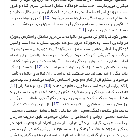
دیگران می‌پردازند. احساسات خودآگاه شامل احساس شرم، گناه و غرور
است. درواقع این احساسات در تعامل فرد با دیگران بر رفتار نظارت دارد و
به اصلاح اجتماعی و اخلاقی تخطی‌ها منجر می‌شود [
10
]. کنترل عواطف اثرات
گوناگونی بر جنبه‌های مختلف زندگی فرد، تعاملات بین‌فردی، بهداشت روانی
و سلامت فیزیکی فرد دارد [
11
].
حضور کودک با ناتوانی ذهنی در خانواده عامل بروز مشکل و استرس به‌ویژه
در والدین است، به‌نحوی‌که مرور شواهد تجربی نشان داده است والدین
کودکان با ناتوانی ذهنی نسبت به والـدین کودکان عادی، زمان بیشتری صرف
مراقبت و آموزش کـودک خود می‌کنند. درنتیجه والدین برای انجام
فعالیـت‌هـای خـود ناتوان و زندگی اجتماعی آن‌ها محدودتر می شود که این
روند با کاهش کیفیت زندگی خانواده همراه است [
12
]. کیفیت زندگی
خانوادگی را شرایطی تعریف می‌کنند که براساس آن نیازهای خانواده تأمین
می‌شود و اعضای آن از کنار هم بودن احساس رضایت می‌کنند و فعالیت‌هایی
را که برایشان مهم است به‌خوبی انجام می‌دهند [
13
]. نود و همکاران [
14
]
معتقدند کیفیت زندگی بهتر به افراد امکان می‌دهد که در جهت دستیابی به
اهداف خود حرکت کنند و خوش‌بینی، خودکارآمدی، فعالیت، انرژی و
بهزیستی جسمی بیشتری را تجربه کنند [
15
]. از طرفی کیفیت زندگی،
عرصه‌های متنوع زندگی همچون شرایط مالی، شغل، عشق، مذهب و همچنین
سلامت جسمی، روانی و اجتماعی را شامل می‌شود. طبق تعریف سازمان
بهداشت جهانی، کیفیت زندگی عبارت از تصور افراد از موقعیت خود در
زندگی باتوجه‌به بافت فرهنگی و سیستم‌های ارزشی که در آن به سر
می‌برند، با در نظر گرفتن اهداف، انتظارات، استانداردها و نگرانی‌هایشان