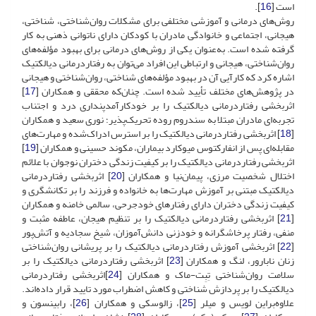
است [
16
].
روش‌های درمانی و آموزشی مختلفی برای مشکلات روان‌شناختی، شناختی،
هیجانی، اجتماعی و خانوادگی مادران با کودکان دارای ناتوانی ذهنی به کار
گرفته شده است. به‌عنوان یکی از روش‌های درمانی برای بهبود مؤلفه‌های
روان‌شناختی، هیجانی و ارتباطی این افراد می‌توان به رفتاردرمانی دیالکتیک
اشاره کرد که کارآیی آن در بهبود مؤلفه‌های شناختی، روان‌شناختی و هیجانی
در پژوهش‌های مختلف تأیید شده است. چنان‌که محققی و همکاران [
17
]
اثربخشی رفتاردرمانی دیالکتیک را بر خودکارآمدپنداری درد و اجتناب
تجربه‌ای مادران مبتلا به سندروم روده تحریک‌پذیر؛ نوری سعید و همکاران
[
18
] اثربخشی رفتاردرمانی دیالکتیک را بر استرس ادراک‌شده و مهارت‌های
مقابله‌ای پس از انفارکتوس میوکارد بیماران، مکوند حسینی و همکاران [
19
]
اثربخشی رفتاردرمانی دیالکتیک را بر کیفیت زندگی دختران نوجوان با علائم
اختلال شخصیت مرزی، پیمان‌نیا و همکاران [
20
] اثربخشی رفتاردرمانی
دیالکتیک مبتنی بر آموزش مهارت‌ها به خانواده و فرزند را بر تکانشگری و
کیفیت زندگی دختران دارای رفتارهای خودجرحی، سالمی خامنه و همکاران
[
21
] اثربخشی رفتاردرمانی دیالکتیک را بر تنظیم هیجان، عاطفه مثبت و
منفی، رفتار پرخاشگرانه و خودزنی دانش‌آموزان، شیخ سجادیه و آتش‌پور
[
22
] اثربخشی آموزش رفتاردرمانی دیالکتیک را بر پریشانی روان‌شناختی
زنان نابارور، لنگ و همکاران [
23
] اثربخشی رفتاردرمانی دیالکتیک را بر
سلامت روان‌شناختی تِبِت-ماک و همکاران [
24
]اثربخشی رفتاردرمانی
دیالکتیک را بر پردازش شناختی و کاهش اضطراب مورد تایید قرار داده‌اند.
علاوه‌براین لویس و میلر [
25
]، زالوسکی و همکاران [
26
]، رابینسون و