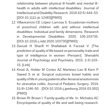
relationship between physical ill-health and mental ill-
health in adults with intellectual disabilities. Journal of
Intellectual and Disability Research. 2018; 62(5):444-53.
[DOI:10.1111/jir.12483][PMID]
Villavicencio CE, López-Larrosa S. Ecuadorian mothers
of preschool children with and without intellectual
disabilities: Individual and family dimensions. Research
in Developmental Disabilities. 2020; 105:103735.
[DOI:10.1016/j.ridd.2020.103735][PMID]
Davudi H, Sharifi H, Shafiabadi A, Farzad V. [The
prediction of quality of life based on personality traits and
type of intelligence in women (Persain)]. Shenakht
Journal of Psychology and Psychiatry. 2015; 1(3):103-
15. [Link]
Knod JL, Holder M, Cortez AZ, Martinez-Leo B, Kern P,
Saeed S, et al. Surgical outcomes, bowel habits and
quality of life in young patients after ileoanal anastomosis
for ulcerative colitis. Journal of Pediatric Surgery. 2016;
51(8):1246-50. [DOI:10.1016/j.jpedsurg.2016.03.002]
[PMID]
Brown RI, Brown I. Family quality of life. In: Michalos AC,
Encyclopedia of quality of life and well-being research.