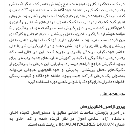
در یک نتیجه‌گیری کلی و با‌توجه به نتایج پژوهش حاضر که بیانگر اثربخشی
رفتاردرمانی دیالکتیکی بر عاطفه خودآگاه مثبت، عاطفه خودآگاه منفی و
کیفیت زندگی خانواده در مادران دارای کودک با ناتوانی ذهنی بود، می‌توان
اظهار کرد که رفتاردرمانی دیالکتیک اصول درمان‌های شناختی-رفتاری و
ذهن‌اگاهی را که مبتنی بر اصل پذیرش است، درآمیخته و با بهره‌گیری از 4
مؤلفه هوشیاری فراگیر نهادین، تحمل پریشانی، تنظیم هیجانی و کارآمدی
بین فردی سبب می‌شود تا مادران دارای کودک با ناتوانی ذهنی تحمل
پریشانی و روانی بالاتری را از خود نشان دهند و در کنار پذیرش شرایط حال
حاضر خود، کیفیت زندگی بالاتری را تجربه کنند. این در حالی است که
رفتاردرمانی دیالکتیکی با تکیه بر آموزش مهارت‌های جدید زمینه را برای
بهبود انگیزش مراجع فراهم می‌سازد. بنابراین این درمان با بهره‌گیری از
تکنیک‌های تحمل پریشانی، پذیرش و خودنظم‌جویی هیجانی می‌تواند
به‌عنوان یک درمان کارآمد جهت بهبود عاطفه خودآگاه و کیفیت زندگی
خانواده مادران دارای کودک با ناتوانی ذهنی مورد استفاده گیرد.
ملاحظات اخلاقی
پیروی از اصول اخلاق پژوهش
در اجرای پژوهش ملاحظات اخلاقی مطابق با دستورالعمل کمیته اخلاق
دانشگاه آزاد اسلامی اهواز در نظر گرفته شده و کد اخلاق به
شمارهIR.IAU.AHVAZ.RES.1400.074 دریافت شده است.