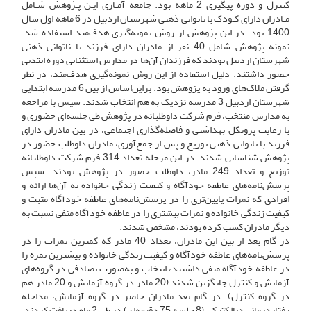
کنترل و دوره پیگیری 2 ماهه بود. جامعه آمـاری ایـن پـژوهش شـامل
مـادران دارای کـودک با ناتوانی ذهنی شهرستان اردبیل در 6 ماهه اول سال
1400 بود. در این پژوهش از روش نمونه‌گیری هدف‌مند استفاده شد.
نمونه پژوهش شامل 40 نفر از مادران دارای فرزند با ناتوانی ذهنی
شهرستان اردبیل بودند که فرزندان آن‌ها در مدارس استثنایی دوره ابتدیی
حضور داشتند. دلیل استفاده از این روش نمونه‌گیری هدف‌مند، در نظر
گرفتن ملاک‌های ورود به پژوهش بود. براین‌اساس از بین 6 مدرسه ابتدایی
شهرستان اردبیل 3 مدرسه نزدیک به هم انتخاب شدند. سپس با مراجعه
به مدارس منتخب، فرم‌ شرکت داوطلبانه در پژوهش طی جلسه‌ای حضوری و
با رعایت پروتکل بهداشتی و فاصله‌گذاری اجتماعی، در بین مادران دارای
فرزند با ناتوانی ذهنی توزیع و پس از جمع‌آوری، مادران داوطلب حضور در
پژوهش شناسایی شدند. در این مرحله تعداد 314 فرم شرکت داوطلبانه
توزیع و تعداد 249 مادر، داوطلب حضور در پژوهش بودند. سپس
پرسش‌نامه‌های عاطفه خودآگاه و کیفیت زندگی خانواده به آن‌ها ارائه و
افرادی که نمرات پایین‌تری را در پرسش‌نامه‌های عاطفه خودآگاه مثبت و
کیفیت زندگی خانواده و نمرات بیشتری را در عاطفه خودآگاه منفی نسبت به
دیگر مادران کسب کرده‌ بودند، مشخص شدند.
در گام بعد از بین این مادران، تعداد 40 مادر که کمترین نمرات را در
پرسش‌نامه‌های عاطفه خودآگاه و کیفیت زندگی خانواده و بیشترین نمره را
در عاطفه خودآگاه منفی داشتند، انتخاب و به‌صورت تصادفی در گروه‌های
آزمایش و کنترل جایگزین شدند (20 مادر در گروه آزمایش و 20 مادر هم
در گروه کنترل). در گام بعد مادران حاضر در گروه‌ آزمایش، مداخله
رفتاردرمانی دیالکتیکی (8 جلسه 75 دقیقه‌ای) در طی 2 ماه دریافت کردند،