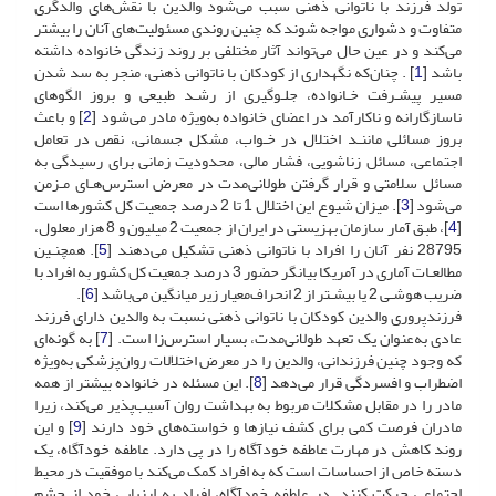
تولد فرزند با ناتوانی ذهنی سبب می‌شود والدین با نقش‌های والدگری
متفاوت و دشواری مواجه شوند که چنین روندی مسئولیت‌های آنان را بیشتر
می‌کند و در عین حال می‌تواند آثار مختلفی بر روند زندگی خانواده داشته
باشد [
1
] . چنان‌که نگهداری از کودکان با ناتوانی ذهنی، منجر به سد شدن
مسیر پیشـرفت خـانواده، جلـوگیری از رشـد طبیعی و بروز الگوهای
ناسازگارانه و ناکارآمد در اعضای خانواده به‌ویژه مادر می‌شود [
2
] و باعث
بروز مسائلی ماننـد اختلال در خـواب، مشکل جسمانی، نقص در تعامل
اجتماعی، مسائل زناشویی، فشار مالی، محدودیت زمانی برای رسیدگی به
مسائل سلامتی و قرار گرفتن طولانی‌مدت در معرض استرس‌هـای مـزمن
می‌شود [
3
]. میزان شیوع این اختلال 1 تا 2 درصد جمعیت کل کشورها است
[
4
]، طبق آمار سازمان بهزیستی در ایران از جمعیت 2 میلیون و 8 هزار معلول،
28795 نفر آنان را افراد با ناتوانی ذهنی تشکیل می‌دهند [
5
]. همچنـین
مطالعـات آماری در آمریکا بیانگر حضور 3 درصد جمعیت کل کشور به افراد با
ضریب هوشـی 2 یا بیشـتر از 2 انحراف‌معیار زیر میانگین می‌باشد [
6
].
فرزندپروری والدین کودکان با ناتوانی ذهنی نسبت به والدین دارای فرزند
عادی به‌عنوان یک تعهد طولانی‌مدت، بسیار استرس‌زا است. [
7
] به گونه‌ای
که وجود چنین فرزندانی، والدین را در معرض اختلالات روان‌پزشکی به‌ویژه
اضطراب و افسردگی قرار می‌دهد [
8
]. این مسئله در خانواده بیشتر از همه
مادر را در مقابل مشکلات مربوط به بهداشت روان آسیب‌پذیر می‌کند، زیرا
مادران فرصت کمی برای کشف نیازها و خواسته‌های خود دارند [
9
] و این
روند کاهش در مهارت عاطفه خودآگاه را در پی دارد. عاطفه خودآگاه، یک
دسته خاص از احساسات است که به افراد کمک می‌کند با موفقیت در محیط
اجتماعی حرکت کنند. در عاطفه خودآگاه، افراد به ارزیابی خود از چشم