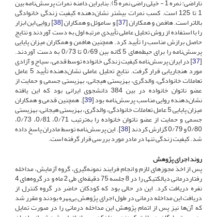
ناراضی: نمره 1 - خیلی راضی نمره 5). بنابراین دامنه نمرات پرسش‌نامه بین
1 تا 125 است. کسب نمرات بیشتر نشان‌دهنده کیفیت زندگی خانوادگی
بالاتر است. هافمن و همکاران [
37
] و ساموئل و همکاران [
38
] روایی این ابزار
را با استفاده از روش تحلیل عاملی تأییدی مرتبه اول به دست آوردند و نتایج
حاصل برازش مناسب را تأیید کرد. همچنین هافمن و همکاران میزان پایایی
پرسش‌نامه را برای حیطه‌های 5 ‌گانه بین 0/69 تا 0/73 به دست آوردند.
[
37
] در ایران پرسش‌نامه کیفیت زندگی خانواده توسط قدمی، سیاح و آزادی
مورد هنجاریابی قرار گرفت. نتایج تحلیل عاملی نشان‌دهنده تأیید 5 عامل
تعاملات خانوادگی، والدگری، بهزیستی هیجانی، بهزیستی جسمی و حمایت از
عضو ناتوان خانواده در بین 384 دانشجوی ایرانی بود که این یافته
نشان‌دهنده روایی مناسب پرسش‌نامه بود [
39
]. همچنین قدمی و همکاران
میزان پایایی 5 عامل تعاملات خانوادگی، والدگری، بهزیستی هیجانی، بهزیستی
جسمی و حمایت از عضو ناتوان خانواده را به‌ترتیب 0/71، 0/81، 0/73،
0/80 و 0/79 گزارش کردند [
38
]. این پرسش‌نامه توسط مادران پاسخ داده
شد. کیفیت زندگی تنها در مادر مورد بررسی قرار گرفته است.
روند اجرای پژوهش
پس از اخذ مجوزهای لازم و انجام فرایند نمونه‌گیری، گروه آزمایش، مداخله
رفتاردرمانی دیالکتیکی را در 8 جلسه 75 دقیقه‌ای طی 2 ماه و در گروه‌های 4
نفره دریافت کرد. این در حالی بود که کودکان حاضر در گروه کنترل از
دریافت این مداخله درمانی در طول اجرای پژوهش بی‌بهره بودند و مقرر شد
که آن‌ها نیز پس از اتمام پژوهش این مداخله درمانی را در صورت تمایل