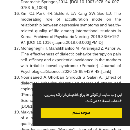
Dordrecht: Springer; 2014. [DOI:10.1007/978-94-007-
0753-5_1006]
Kim CJ, Park HR, Schlenk EA, Kang SW, Seo EJ. The
moderating role of acculturation mode on the
relationship between depressive symptoms and health-
related quality of life among international students in
Korea. Archives of Psychiatric Nursing. 2019; 33(6):192-
97. [DOI:10.1016/j.apnu.2019.08.003][PMID]
Mohagheghi H, Mahdikhanloo M, Parsinejad Z, Ashori A.
[The effectiveness of dialectic behavior therapy on pain
self-efficacy and experiential avoidance in the mothers
with irritable bowel syndrome (Persain)]. Journal of
Psychological Science. 2020; 19(88):439-49. [Link]
Nourisaeed A, Ghorban Shiroudi S, Salari A. [Effect of
dialectical behavior therapy on perceived stress and
coping skills of patients with acute myocardial infarction
این وب سایت از کوکی ها برای اطمینان از ارائه بهترین
(Persain)]. Journal of Guilan University of Medical
خدمات استفاده می کند.
Sciences. 2020; 29(3):2-13.
[DOI:10.22122/arya.v17i0.2188]
Makvand Hosseini S, Azarfar F, Sabahi P. [Effectiveness
متوجه شدم
of a short-term group dialectic behavior therapy on
quality of lif of girl adolescents with borderline personality
disorder symptoms (Persain)]. Journal of Research in