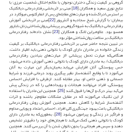
گروهی بر کیفیت زندگی دختران نوجوان با علائم اختلال شخصیت مرزی؛ با
نتایج نوری سعید و همکاران [
18
] مبنی بر اثربخشی رفتاردرمانی دیالکتیک
بر استرس ادراک‌شده و مهارت‌های مقابله‌ای پس از انفارکتوس میوکارد در
بیماران؛ با گزارش شیخ سجادیه و آتش‌پور [
22
]مبنی بر اثربخشی آموزش
رفتاردرمانی دیالکتیک به شیوه گروهی بر پریشانی روان‌شناختی زنان نابارور
همسو بود. علاوه‌براین لانگ و همکاران [
23
] نشان داده‌اند رفتاردرمانی
دیالکتیک بر سلامت روان‌شناختی مؤثر بود.
در تبیین نتیجه حاضر مبنی بر اثربخشی رفتاردرمانی دیالکتیک بر کیفیت
زندگی خانواده در مادران دارای کودک با ناتوانی ذهنی باید اظهار داشت،
هنگامی‌که مهارت تحمل پریشانی (از مهارت‌های بنیادین رفتاردرمانی
دیالکتیک)، به مادران دارای کودک با ناتوانی ذهنی آموزش داده می‌شود،
حس پیوستگی آنان افزایش می‌یابد.به‌بیان‌دیگر این مهارت به آنان
می‌آموزد تا با وقایع آشفته‌ساز نظیر پیگیری روند درمانی فرزند و شرایط
جسمانی و ذهنی خاص او، بهتر مقابله کنند. ازطرفی با افزایش احساس
پیوستگی، افراد می‌توانند هیجانات و رویدادهایی را که در زندگی پیش
می‌آید بهتر درک و آن‌ها را قبول کنند [
25
]. همچنین این مادران با استفاده
از این تکنیک می‌آموزند که در مقابل مشکلات مقاوم‌تر باشند و اثرات
آشفته‌ساز شرایط را کاهش دهند. همچنین آموزش روش رفتاردرمانی
دیالکتیکی باعث بهبود جهت‌گیری کلی افراد، احساس اعتماد و پویایی مداوم
و فراگیر در زندگی و پیرامون می‌شود [
28
]، به‌طوری‌که به مادران دارای
کودک با ناتوانی ذهنی کمک می‌کند تا هیجان‌های خود را دقیق‌تر تشخیص
دهند و سپس هر هیجانی را بدون ناتوان شدن با آن بررسی کنند. همچنین
بدون داشتن رفتاری مخرب و ناسازگارانه، زندگی سازمان‌یافته‌تر، قابل