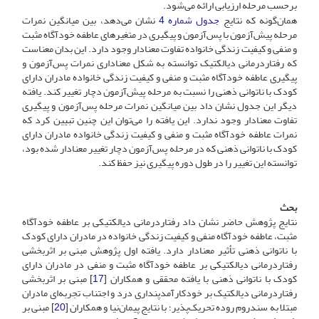
برحسب مرحله ارزیابی ارائه می‌شود.
همان‌گونه که نتایج
جدول شماره 4
نشان می‌دهد، بین میانگین نمرات
مرحله پیش‌آزمون با پس‌آزمون و پیگیری در متغیرهای عاطفه خودآگاه مثبت
و منفی و کیفیت زندگی خانواده تفاوت معنادار وجود دارد. این بدان معناست
که رفتاردرمانی دیالکتیک توانسته‌ به شکل معناداری نمرات پس‌آزمون و
پیگیری عاطفه خودآگاه مثبت و منفی و کیفیت زندگی خانواده مادران دارای
کودک با ناتوانی ذهنی را نسبت به مرحله پیش‌آزمون دچار تغییر کند. یافته
دیگر این جدول نشان داد بین میانگین نمرات مرحله پس‌آزمون و پیگیری
تفاوت معنادار وجود ندارد. این یافته را می‌توان این چنین تبیین کرد که
نمرات عاطفه خودآگاه مثبت و منفی و کیفیت زندگی خانواده مادران دارای
کودک با ناتوانی ذهنی که در مرحله پس‌آزمون دچار تغییر معنادار شده بود،
توانسته این تغییر را در طول دوره پیگیری نیز حفظ کند.
بحث
نتایج پژوهش حاضر نشان داد رفتاردرمانی دیالکتیکی بر عاطفه خودآگاه
مثبت، عاطفه خودآگاه منفی و کیفیت زندگی خانواده در مادران دارای کودک
با ناتوانی ذهنی تأثیر معنادار دارد. یافته اول پژوهش مبنی بر اثربخشی
رفتاردرمانی دیالکتیکی بر عاطفه خودآگاه مثبت و منفی در مادران دارای
کودک با ناتوانی ذهنی با یافته محققی و همکاران [
17
] مبنی بر اثربخشی
رفتاردرمانی دیالکتیک بر خودکارآمدپنداری درد و اجتناب تجربه‌ای مادران
مبتلا به سندروم روده تحریک‌پذیر؛ با نتایج پیمان‌نیا و همکاران [
20
] مبنی بر