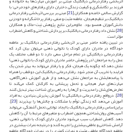
اثربخشی رفتاردرمانی دیالکتیک مبتنی بر آموزش مهارت‌ها به خانواده و
فرزند بر تکانشگری و کیفیت زندگی دختران دارای رفتارهای خودجرحی؛ با
گزارش سالمی خامنه و همکاران [
21
] مبنی بر بررسی اثربخشی رفتاردرمانی
دیالکتیک بر تنظیم هیجان، عاطفه مثبت و منفی، رفتار پرخاشگرانه و خودزنی
دانش‌آموزان همسو بود. علاوه‌براین نتایج پژوهش تِبِت-ماک و همکاران
[
28
] نشان داد رفتاردرمانی دیالکتیک بر پردازش شناختی و کاهش اضطراب
مؤثر است.
در تبیین یافته حاضر مبنی بر اثربخشی رفتاردرمانی دیالکتیک بر عاطفه
خودآگاه در مادران دارای کودک با ناتوانی ذهنی می‌توان بیان کرد که
رفتاردرمانی دیالکتیکی در تمام مراحل سعی دارد تا دو قطب مختلف یک
عمل را به مراجعان (در پژوهش حاضر مادران دارای کودک با ناتوانی ذهنی)
نشان دهد که چگونه یک هیجان، فکر و یا رفتار می‌تواند به بهتر شدن یک
فرایند یا تخریب آن منجر شود. رفتاردرمانی دیالکتیک این دو قطب را همراه
با پیامدهایشان به مراجعان نشان می‌دهد و از طرق آموزش ذهن‌آگاهی،
مهارت‌های مهار هیجانی و تحمل پریشانی به کارکنان کمک می‌کند تا
تعارض‌های‌شان را مدیریت و آن‌ها را به راهی برای شناخت بهتر تبدیل کنند
[
28
]. درواقع رفتاردرمانی دیالکتیکی با آموزش پذیرش بنیادین، به افراد
آموزش می‌دهد که زندگی توأم با مشکلات و چالش‌ها را بپذیرند [
23
].
براین‌اساس رفتاردرمانی دیالکتیک با ایجاد توانایی تحمل آشفتگی، می‌تواند
آسیب‌های روان‌شناختی همچون اضطراب و متغیرهای مرتبط با آن را کاهش
دهد. کاهش اضطراب سبب می‌شود مادران دارای کودک با ناتوانی ذهنی،
آرامش شناختی و عاطفی بیشتری را تجربه کنند و درنتیجه نمرات بیشتری در
عاطفه خودآگاه عاطفی مثبت و نمرات کمتری را در نمرات خودآگاه عاطفه