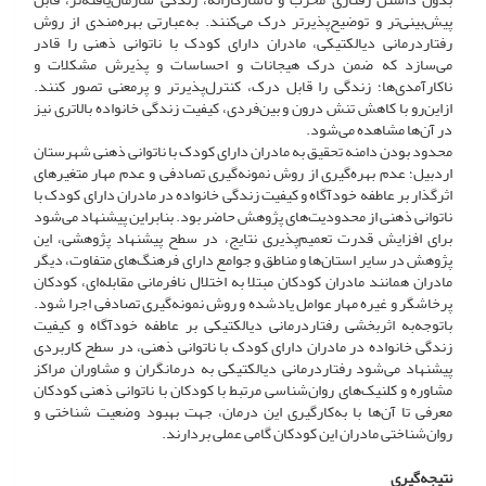
پیش‌بینی‌تر و توضیح‌پذیرتر درک می‌کنند. به‌عبارتی بهره‌مندی از روش
رفتاردرمانی دیالکتیکی، مادران دارای کودک با ناتوانی ذهنی را قادر
می‌سازد که ضمن درک هیجانات و احساسات و پذیرش مشکلات و
ناکارآمدی‌ها؛ زندگی را قابل درک، کنترل‌پذیرتر و پرمعنی تصور کنند.
ازاین‌رو با کاهش تنش درون و بین‌فردی، کیفیت زندگی خانواده بالاتری نیز
در آن‌ها مشاهده می‌شود.
محدود بودن دامنه‌ تحقیق به مادران دارای کودک با ناتوانی ذهنی شهرستان
اردبیل؛ عدم بهره‌گیری از روش نمونه‌گیری تصادفی و عدم مهار متغیرهای
اثرگذار بر عاطفه خودآگاه و کیفیت زندگی خانواده در مادران دارای کودک با
ناتوانی ذهنی از محدودیت‌های پژوهش حاضر بود. بنابراین پیشنهاد می‌شود
برای افزایش قدرت تعمیم‌پذیری نتایج، در سطح پیشنهاد پژوهشی، این
پژوهش در سایر استان‌ها و مناطق و جوامع دارای فرهنگ‌های متفاوت، دیگر
مادران همانند مادران کودکان مبتلا به اختلال نافرمانی مقابله‌ای، کودکان
پرخاشگر و غیره مهار عوامل یادشده و روش نمونه‌گیری تصادفی اجرا شود.
باتوجه‌به اثربخشی رفتاردرمانی دیالکتیکی بر عاطفه خودآگاه و کیفیت
زندگی خانواده در مادران دارای کودک با ناتوانی ذهنی، در سطح کاربردی
پیشنهاد می‌شود رفتاردرمانی دیالکتیکی به درمانگران و مشاوران مراکز
مشاوره و کلنیک‌های روان‌شناسی مرتبط با کودکان با ناتوانی ذهنی کودکان
معرفی تا آن‌ها با به‌کارگیری این درمان، جهت بهبود وضعیت ‌شناختی و
روان‌شناختی مادران این کودکان گامی عملی بردارند.
نتیجه‌گیری