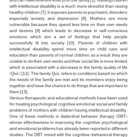
and can have different effects on the family [
1
]. Raising children
with intellectual disability is a much more stressful than raising
healthy children [
7
]. It exposes parents to psychiatric disorders,
especially anxiety and depression [
8
]. Mothers are more
vulnerable, because they spend less time on their own needs
and desires [
9
] which leads to decrease in self-conscious
emotions which are a set of feelings that help people
successfully fit into society [
10
]. Parents of children with
intellectual disability spend more time on child care and
education than parents of normal children; as a result, they are
unable to do their own works and their social life is more limited,
which is associated with a decrease in the family quality of life
(QoL) [
12
]. The family QoL refers to conditions based on which
the needs of the family are met and its members enjoy being
together and have the chance to do things that are important to
them [
13
].
Various therapeutic and educational methods have been used
for treating psychological, cognitive, emotional, social and family
problems of mothers with children having intellectual disability.
One of these methods is dialectical behavior therapy (DBT),
whose effectiveness in improving the cognitive, psychological
and emotional problems has already been reported in different
studies. The DBT, mixed with the cognitive-behavioral therapy