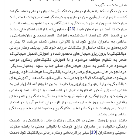
منفی به دست آورند.
تبیین دیگر اینکه ارائه رفتاردرمانی دیالکتیکی به‌عنوان درمانی حمایت‌گرانه
که مستلزم ارتباطی قوی بین درمان‌جو و درمانگر است می‌تواند باعث رشد
مهارت‌ها همچون تحمل درماندگی، ذهن‌آگاهی، خودنظم‌جویی هیجانات و
مهارت کارآمد در مراجعان شود [
26
]، به‌طوری‌که با ارائه راهکارهای جدید
برای تعدیل آثار شرایط ناراحت‌کننده و افزایش انعطاف‌پذیری روان‌شناختی و
عاطفی به مادران دارای کودک با ناتوانی ذهنی کمک می‌کند تا بهتر با
تجربه‌های دردناک حاصل از مشکلات فرزند خود کنار بیایند. رفتاردرمانی
دیالکتیکی با برون‌ریزی هیجان‌های محصورشده و آموزش تعدیل هیجانی که
منجر به تنظیم عواطف می‌شود و با آموزش تکنیک‌های رفتاری موجب
می‌شود فرد کمتر به سوی هیجان‌های منفی جذب شود. به‌عبارت‌دیگر،
درمانجو در حال تمرین‌های رفتاردرمانی دیالکتیکی، با هیجانات خود روبه‌رو
می‌شود، همان‌گونه که قبلاً مواجه می‌شد. با این تفاوت که بعد از آموزش‌های
دیالکتیکی، ابزار لازم برای رویارویی را دارند. بدین مفهوم که تا قبل از این به
محض مستولی شدن هیجان‌ها، غرق در احساسات و عواطف ضد و نقیض
می‌شوند و برای جلوگیری از تشویش و به هم ریختگی با یادگیری راهبردهای
رفتاری به محض بروز هیجان خاصی ابراز لازم برای تنظیم آن را در اختیار
دارند و می‌توانند با درک شرایط و به‌کارگیری رهنمودها از به هم ریختگی
عاطفی رهایی یابند.
یافته دوم پژوهش مبنی بر اثربخشی رفتاردرمانی دیالکتیکی بر کیفیت
زندگی خانواده در مادران دارای کودک با ناتوانی ذهنی با یافته مکوند
حسینی و همکاران [
19
] مبنی بر اثربخشی رفتاردرمانی دیالکتیک کوتاه‌مدت