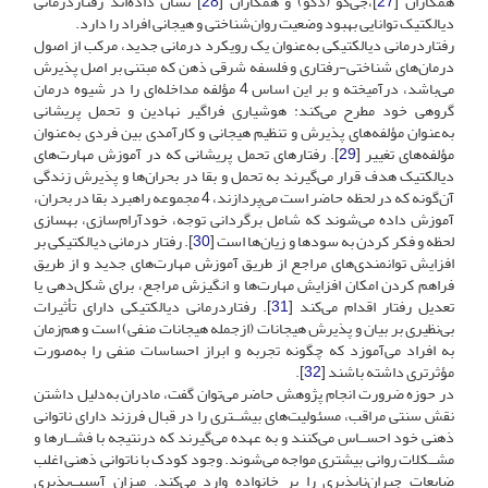
همکاران [
27
]،جی‌کو (دکو) و همکاران [
28
] نشان داده‌اند رفتاردرمانی
دیالکتیک توانایی بهبود وضعیت روان‌شناختی و هیجانی افراد را دارد.
رفتاردرمانی دیالکتیکی به‌عنوان یک رویکرد درمانی جدید، مرکب از اصول
درمان‌های شناختی-رفتاری و فلسفه شرقی ذهن که مبتنی بر اصل پذیرش
می‌باشد، درآمیخته و بر این اساس 4 مؤلفه مداخله‌ای را در شیوه درمان
گروهی خود مطرح می‌کند: هوشیاری فراگیر نهادین و تحمل پریشانی
به‌عنوان مؤلفه‌های پذیرش و تنظیم هیجانی و کارآمدی بین فردی به‌عنوان
مؤلفه‌های تغییر [
29
]. رفتارهای تحمل پریشانی که در آموزش مهارت‌های
دیالکتیک هدف قرار می‌گیرند به تحمل و بقا در بحران‌ها و پذیرش زندگی
آن‌گونه که در لحظه حاضر است می‌پردازند، 4 مجموعه راهبرد بقا در بحران،
آموزش داده می‌شوند که شامل برگردانی توجه، خودآرام‌سازی، بهسازی
لحظه و فکر کردن به سودها و زیان‌ها است [
30
]. رفتار درمانی دیالکتیکی بر
افزایش توانمندی‌های مراجع از طریق آموزش مهارت‌های جدید و از طریق
فراهم کردن امکان افزایش مهارت‌ها و انگیزش مراجع، برای شکل‌دهی یا
تعدیل رفتار اقدام می‌کند [
31
]. رفتاردرمانی دیالکتیکی دارای تأثیرات
بی‌نظیری بر بیان و پذیرش هیجانات (ازجمله هیجانات منفی) است و هم‌زمان
به افراد می‌آموزد که چگونه تجربه و ابراز احساسات منفی را به‌صورت
مؤثرتری داشته باشند [
32
].
در حوزه ضرورت انجام پژوهش حاضر می‌توان گفت، مادران به‌دلیل داشتن
نقش سنتی مراقب، مسئولیت‌های بیشــتری را در قبال فرزند دارای ناتوانی
ذهنی خود احســاس می‌کنند و به عهده می‌گیرند که درنتیجه با فشــارها و
مشــکلات روانی بیشتری مواجه می‌شوند. وجود کودک با ناتوانی ذهنی اغلب
ضایعات جبران‌ناپذیری را بر خانواده وارد می‌کند. میزان آسیب‌پذیری