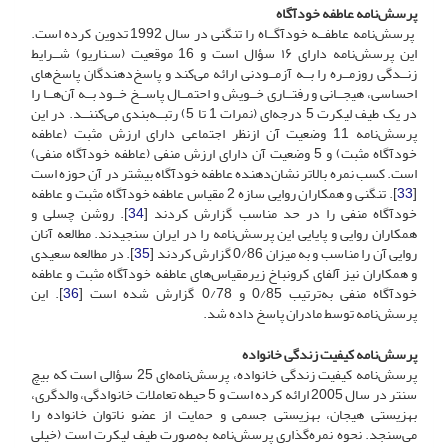
پرسش‌نامه عاطفه خودآگاه
پرسش‌نامه عاطفــه خودآگــاه را تنگنی در سال 1992 تدوین کرده است.
این پرسش‌نامه دارای ۱۶ سؤال است و 16 موقعیت (سـناریو) شــرایط
زنــدگی روزمــره را بــه آزمــودنی ارائه می‌کند و پاسخ‌دهندگان پاسخ‌های
احساسی، هیجــانی و رفتــاری خــویش و احتمــال پاســخ خــود بــه آن‌هــا را
در یک طیف لیکرت 5 درجه‌ای (نمرات 1 تا 5) رتبــه‌بندی می‌کننــد. در این
پرسش‌نامه 11 وضعیت آن ازنظر اجتماعی دارای ارزش مثبت (عاطفه
خودآگاه مثبت) و 5 وضعیت آن دارای ارزش منفی (عاطفه خودآگاه منفی)
است. کسب نمره بالاتر نشان‌دهنده عاطفه خودآگاه بیشتر در آن حوزه است
[
33
]. تنگنی و همکاران روایی سازه 2 مقیاس عاطفه خودآگاه مثبت و عاطفه
خودآگاه منفی را در حد مناسب گزارش کردند [
34
]. روشن چسلی و
همکاران روایی و پایایی این پرسش‌نامه را در ایران سنجیدند. مطالعه آنان
روایی آن را مناسب و به میزان 0/86 گزارش کردند [
35
]. در مطالعه سعیدی
و همکاران نیز آلفای کرونباخ زیرمقیاس‌های عاطفه خودآگاه مثبت و عاطفه
خودآگاه منفی به‌ترتیب 0/85 و 0/78 گزارش شده است [
36
]. این
پرسش‌نامه توسط مادران پاسخ داده شد.
پرسش‌نامه کیفیت زندگی خانواده
پرسش‌نامه کیفیت زندگی خانواده، پرسش‌نامه‌ای 25 سؤالی است که بیچ
سنتر در سال 2005 ارائه کرده است و 5 حیطه تعاملات خانوادگی، والدگری،
بهزیستی هیجان، بهزیستی جسمی و حمایت از عضو ناتوان خانواده را
می‌سنجد. نحوه نمره‌گذاری پرسش‌نامه به‌صورت طیف لیکرت است (خیلی