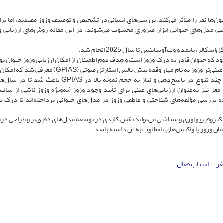
ون‌ها نفر را متأثر می‌کند. بررسی‌های انسانی در تشخیص و توصیف وزوز مفیدند، اما بر
عصبی مدل‌های حیوانی ابزار ضروری محسوب می‌شوند. در این مقاله روش‌های ارزیابی و
، پابمد و وب‌آوساینس تا سال 2025 انجام شد.
 سال 2006 تأیید این موضوع بود که حیوان قادر به درک وزوز است و هدف دوم اطمینان از امکان ارزیابی وزوز حیوان 
این منظور از روش‌های شرطی‌سازی استفاده شد. سپس ارزیابی عینی‌تر وزوز به نام مهار وقفه پیش پالس استارتل صوت
وزوز بدون نیاز به شرطی‌سازی و آموزش را فراهم می‌کرد. هرچند تنوع در پاسخ‌دهی و نیاز به حجم نمونه بالا در 
ز نیز به‌عنوان ارزیابی‌های عینی برای تأیید وجود وزوز (‌به‌ویژه وزوز ناشی از سالی
ه بررسی مؤلفه‌های شناختی و عاطفی وزوز در مدل‌های حیوانی پرداخته‌اند تا درک به
لکتروفیزیولوژی و شناختی می‌تواند نقش کلیدی در توسعه مدل‌های دقیق‌تر و طراحی درم
مان وزوز یا واکنش‌های نامطلوب به آن داشته باشد.
غز
اجتناب فعال