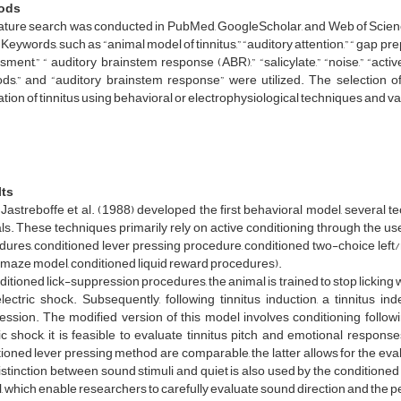
ods
erature search was conducted in PubMed, GoogleScholar, and Web of Scie
Keywords, such as “animal model of tinnitus,” “auditory attention,” “ gap pre
ment,” “ auditory brainstem response (ABR),” “salicylate,” “noise,” “activ
ds,” and “auditory brainstem response” were utilized. The selection of
tion of tinnitus using behavioral or electrophysiological techniques and v
lts
Jastreboffe et al. (1988) developed the first behavioral model, several 
s. These techniques primarily rely on active conditioning through the u
ures, conditioned lever pressing procedure, conditioned two-choice left/ri
 maze model, conditioned liquid reward procedures).
ditioned lick-suppression procedures, the animal is trained to stop licking whe
electric shock. Subsequently, following tinnitus induction, a tinnitus 
ssion. The modified version of this model involves conditioning following
ic shock, it is feasible to evaluate tinnitus pitch and emotional respons
ioned lever pressing method are comparable, the latter allows for the evalua
stinction between sound stimuli and quiet is also used by the conditione
 which enable researchers to carefully evaluate sound direction and the perc