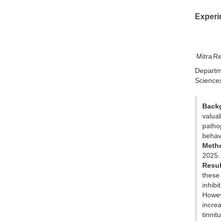
Experi
Mitra R
Departme
Sciences,
Back
valua
pathop
behavi
Meth
2025.
Resul
these
inhibi
Howeve
increa
tinnit