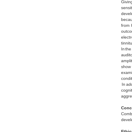
Giving
sensit
devel
becaus
from 
outco
elect
tinnit
In the
audit
amplit
show 
exami
condit
In add
cogni
aggre
Conc
Combi
develo
Ethic