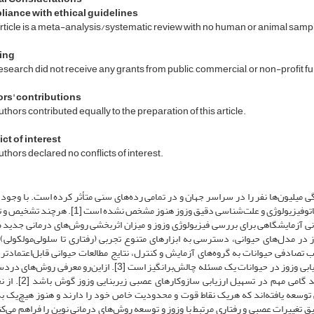
iance with ethical guidelines
rticle is a meta-analysis/systematic review with no human or animal sample
ing
esearch did not receive any grants from public, commercial, or non-profit 
rs' contributions
thors contributed equally to the preparation of this article.
ct of interest
thors declared no conflicts of interest.
یلیون‌ها نفر را در سراسر جهان و در تمامی رده‌های سنی متأثر کرده است. با وجود 
پژوهش روی انسان و حیوانات آزمایشگاهی سازوکارهای عصبی، پاتوفیزیولوژی و علت‌شناسی دقیق وزوز هنوز مشخ
یوانی آزمایشگاهی برای بررسی فیزیولوژی وزوز و میزان اثربخشی روش‌های درمانی جدید
سی وزوز در مدل‌های حیوانی، دسترسی به ابزارهای متنوع تجربی (رفتاری تا سلولی‌مولکولی)،
ب تصادفی حیوانات به گروه‌های آزمایش و کنترل، نتایج مطالعات حیوانی قابل‌اعتمادتر
استنتاج‌های علّی معتبرتری فراهم می‌کند. با‌این‌حال نمایش و ارزیابی وزوز در حیوانات یک مسئله چالش‌برانگیز است [3]. از‌این
مقرون‌به‌صرفه و عینی ارزیابی وزوز در مدل‌های حیوانی می‌تواند گا
4]، تاکنون مدل‌های متنوعی توسعه یافته‌اند که هر‌یک نقاط قوت و محدودیت خاص خود را دارند و هنوز هیچ‌یک 
ق تغییرات عصبی و رفتاری مرتبط با وزوز و توسعه روش‌های درمانی نوین را فراهم می‌کن