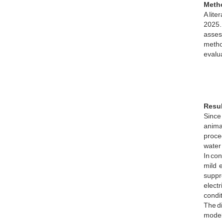
Meth
A lit
2025. 
assess
metho
evalua
Resu
Since 
animal
proced
water
In con
mild 
suppre
electr
condit
The di
model,