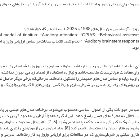
وجود برای ارزیابی وزوز و اختلالات شناختی‌احساسی مرتبط با آن را در مدل‌های حیوانی
1988 تا 2025 با استفاده از کلیدواژه‌های:
l model of tinnitus”, “Auditory attention”, “GPIAS”, “Behavioral assessme
“Distress”, “Anxiety”, “Operant "Behavioral methods"و Auditory brainstem response” " انجام شد. انتخاب مقالات براساس ارزیابی
بود.
ی و قابلیت اطمینان بالایی برخوردار باشد و بتواند سطوح پایین وزوز را شناسایی کرده و آ
برای مطالعات طولانی‌مدت مناسب باشد و نیاز به استفاده از تعداد زیادی حیوان نداشته ب
ری اولیه، پایه و اساس مدل‌های جدیدتر را تشکیل داده‌اند، در‌حالی‌که برخی دیگر حاصل ت
ن روش‌های رفتاری مبتنی بر شرطی‌سازی و رفلکس، روش‌های الکتروفیزیولوژیک و ا
مناسب در حیوانات یکی از اصول اساسی محسوب می‌شود. برخلاف مدل‌های مبتنی بر پا
 فعال به محرک‌های حسی پاسخ دهد. این انگیزه معمولاً از‌طریق محدود کردن دست
منابع حیاتیُ مانند غذا یا آب یا به‌کارگیری محرک‌های ناخوشایند نظیر شوک الکتریکی خفیف به کف پا ایجاد می‌شود [5-7]. با‌ا
دسترسی به غذا یا آب می‌تواند موجب بروز استرس فیزیولوژیکی شود و رفتار حیوان را دستخوش تغییر کند [8]؛ بنابراین طراحی آزمون‌های 
ری مبتنی بر شرطی‌سازی که در مطالعات برای ارزیابی وزوز به کار رفته‌اند، معرفی و