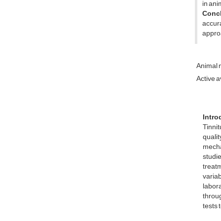
in ani
Conc
accur
approa
Animal m
Active 
Intro
Tinnit
qualit
mecha
studi
treat
variab
labora
throug
tests 