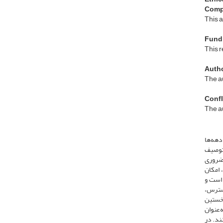
Compl
This a
Fund
This r
Autho
The au
Confli
The au
دهه‌ها
ص نشده است [1]. هرچند تشخیص و توصیف
 ضروری
 امکان
 است و
‌رو معرفی روش‌های دردسترس،
می مهم در تسهیل ارزیابی سازوکارهای عصبی زیربنایی وزوز گوش باشد [2]. از نخستین
به‌عنوان
ند. در