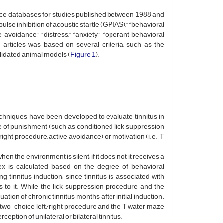
nce databases for studies published between 1988 and
pulse inhibition of acoustic startle (GPIAS),” “behavioral
e avoidance,” “distress,” “anxiety,” “operant behavioral
 articles was based on several criteria, such as the
alidated animal models (
Figure 1
).
techniques have been developed to evaluate tinnitus in
se of punishment (such as conditioned lick suppression
ght procedure, active avoidance) or motivation (i.e., T
n the environment is silent; if it does not, it receives a
index is calculated based on the degree of behavioral
 tinnitus induction; since tinnitus is associated with
es to it. While the lick suppression procedure and the
tion of chronic tinnitus months after initial induction.
d two-choice left/right procedure and the T water maze
eption of unilateral or bilateral tinnitus.