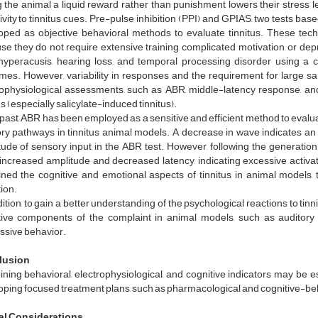
 the animal a liquid reward rather than punishment lowers their stress l
ivity to tinnitus cues. Pre-pulse inhibition (PPI) and GPIAS, two tests ba
oped as objective behavioral methods to evaluate tinnitus. These tec
e they do not require extensive training, complicated motivation, or depr
hyperacusis, hearing loss, and temporal processing disorder using a 
mes. However, variability in responses and the requirement for large sa
rophysiological assessments, such as ABR, middle-latency response, and 
us (especially salicylate-induced tinnitus).
 past, ABR has been employed as a sensitive and efficient method to evalua
ory pathways in tinnitus animal models. A decrease in wave indicates an
ude of sensory input in the ABR test. However, following the generation o
increased amplitude and decreased latency, indicating excessive activat
ned the cognitive and emotional aspects of tinnitus in animal models, 
ion.
ition, to gain a better understanding of the psychological reactions to tin
tive components of the complaint in animal models, such as auditory att
ssive behavior.
lusion
ning behavioral, electrophysiological, and cognitive indicators may be 
ping focused treatment plans, such as pharmacological and cognitive-behav
al Considerations