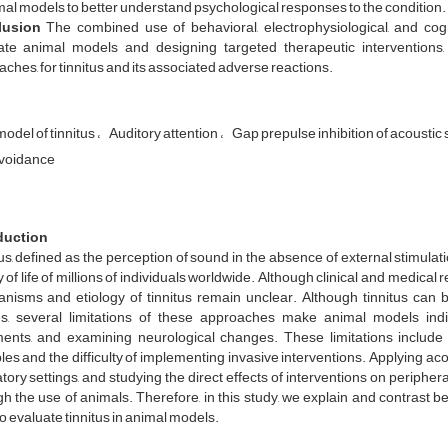
mal models to better understand psychological responses to the condition.
lusion
The combined use of behavioral, electrophysiological, and cog
ate animal models and designing targeted therapeutic interventions,
ches, for tinnitus and its associated adverse reactions.
odel of tinnitus
Auditory attention
Gap prepulse inhibition of acoustic 
avoidance
duction
us, defined as the perception of sound in the absence of external stimulat
y of life of millions of individuals worldwide. Although clinical and medica
nisms and etiology of tinnitus remain unclear. Although tinnitus ca
es, several limitations of these approaches make animal models indi
ments, and examining neurological changes. These limitations include t
les and the difficulty of implementing invasive interventions. Applying aco
tory settings, and studying the direct effects of interventions on periphe
h the use of animals. Therefore, in this study, we explain and contrast b
to evaluate tinnitus in animal models.