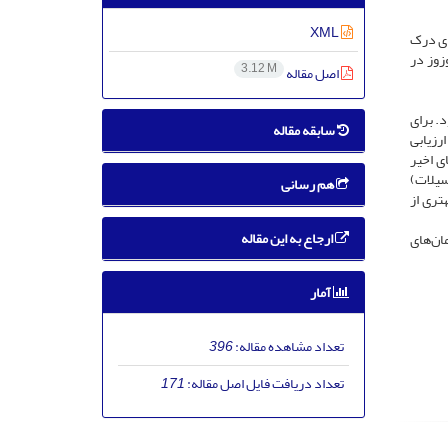
XML
ای درک
زوز در
3.12 M
اصل مقاله
بود. برای
سابقه مقاله
ی (GPIAS) معرفی شد که امکان ارزیابی
GPIAS باعث شد تا در سال‌های اخیر
سیلات)
هم رسانی
تری از
ارجاع به این مقاله
ان‌های
آمار
تعداد مشاهده مقاله:
396
تعداد دریافت فایل اصل مقاله:
171