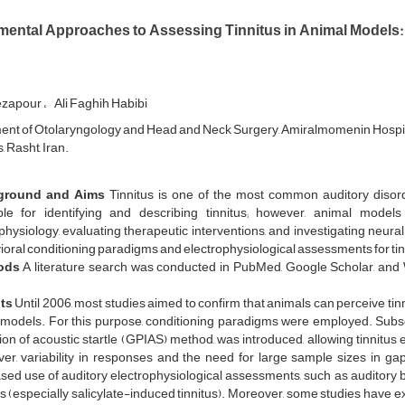
mental Approaches to Assessing Tinnitus in Animal Models:
ezapour
Ali Faghih Habibi
nt of Otolaryngology and Head and Neck Surgery, Amiralmomenin Hospital,
 Rasht, Iran.
ground and Aims
Tinnitus is one of the most common auditory disord
ble for identifying and describing tinnitus; however, animal models
hysiology, evaluating therapeutic interventions, and investigating neu
oral conditioning paradigms and electrophysiological assessments for tin
ods
A literature search was conducted in PubMed, Google Scholar, and 
ts
Until 2006, most studies aimed to confirm that animals can perceive tinn
 models. For this purpose, conditioning paradigms were employed. Subse
tion of acoustic startle (GPIAS) method, was introduced, allowing tinnitus 
r, variability in responses and the need for large sample sizes in gap 
sed use of auditory electrophysiological assessments, such as auditory b
us (especially salicylate-induced tinnitus). Moreover, some studies have 