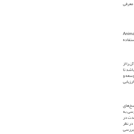
 معرفی
"Anima
 وزوز با استفاده
ن را از
اشد تا
وسعه و
رزیابی
سخ‌های
رسی به
ین‌حال محدودیت طولانی‌مدت در
رفتاری باید با در نظر
 بررسی