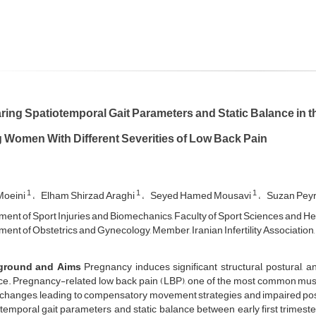
ing Spatiotemporal Gait Parameters and Static Balance in th
Women With Different Severities of Low Back Pain
1
1
1
Moeini
Elham Shirzad Araghi
Seyed Hamed Mousavi
Suzan Pey
ent of Sport Injuries and Biomechanics, Faculty of Sport Sciences and Healt
ent of Obstetrics and Gynecology, Member, Iranian Infertility Association, 
ground and Aims
Pregnancy induces significant structural, postural, 
e. Pregnancy-related low back pain (LBP), one of the most common muscu
changes, leading to compensatory movement strategies and impaired post
temporal gait parameters and static balance between early first trimes