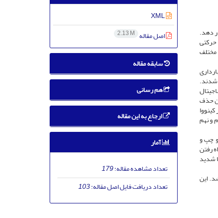
XML
ار دهد.
2.13 M
اصل مقاله
 حرکتی
 مختلف
سابقه مقاله
درد بارداری
شدید تقسیم شدند.
هم رسانی
کتی ساجیتال
طبیعی راه رفتن حذف
ر کینووا
ارجاع به این مقاله
م و نهم
م راست و چپ و
آمار
p) که بیانگر اتخاذ الگوی راه رفتن
ا شدید
تعداد مشاهده مقاله:
179
د. این
تعداد دریافت فایل اصل مقاله:
103