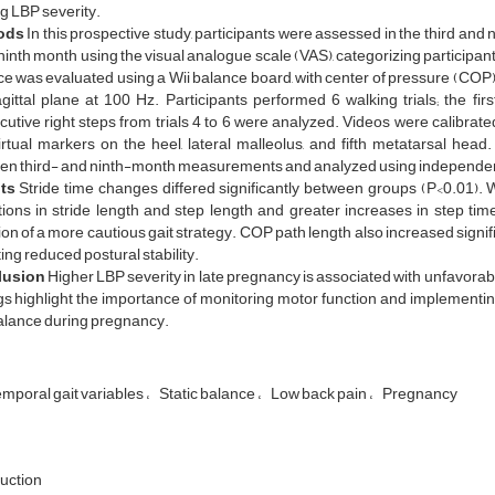
g LBP severity.
ods
In this prospective study, participants were assessed in the third a
 ninth month using the visual analogue scale (VAS), categorizing particip
e was evaluated using a Wii balance board, with center of pressure (COP)
gittal plane at 100 Hz. Participants performed 6 walking trials; the fi
utive right steps from trials 4 to 6 were analyzed. Videos were calibrat
irtual markers on the heel, lateral malleolus, and fifth metatarsal hea
en third- and ninth-month measurements and analyzed using independent 
lts
Stride time changes differed significantly between groups (P<0.01
ions in stride length and step length and greater increases in step ti
on of a more cautious gait strategy. COP path length also increased signi
ting reduced postural stability.
lusion
Higher LBP severity in late pregnancy is associated with unfavora
gs highlight the importance of monitoring motor function and implementing
alance during pregnancy.
mporal gait variables
Static balance
Low back pain
Pregnancy
uction