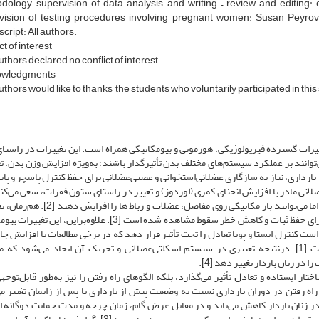
dology, supervision of data analysis, and writing – review and editin
vision of testing procedures involving pregnant women: Susan Peyrov
ript: All authors.
ct of interest
thors declared no conflict of interest.
owledgments
thors would like to thanks the students who voluntarily participated in this
غییرات گسترده فیزیولوژیکی، هورمونی و بیومکانیکی همراه است. این تغییرات در راستای
وانند بر عملکرد سیستم‌های مختلف بدن تأثیر‌گذار باشند؛ به‌‌ویژه افزایش وزن بدن، ت
بارداری، نیاز به سازگاری عضلانی‌استخوانی و عصبی‌عضلانی برای حفظ کنترل پاسچر و پاید
م اسکلتی‌عضلانی مادر با افزایش انحنای کمری (لوردوز) و تغییر در راستای ستون فقرات، سعی می‌ک
جرم رو به جلو را جبران کند. این سازگاری‌‌ها هرچند ضروری‌‌اند، اما می‌توانند بار مکانیکی روی مفاصل،
بیومکانیک راه رفتن و الگو‌های راه رفتن نیز به‌‌عنوان سازوکاری برای حفظ ثبات و کاهش خطر سقوط مشاهده شده است [3]. علاوه‌بر
ت کنترل ایستا و پویا تعادل را تحت تأثیر قرار دهد که در برخی مطالعات با افزایش جاب
مرکز فشار و کاهش پایداری در حالت ایستاده همراه بوده است [1]. در‌نتیجه تغییری در سیستم اسکلتی‌عضلانی و تحریک آن ایجاد می‌شود
در زنان باردار تغییر دهد [4].
تار ایستاده و تعادل تأثیر می‌گذارد، بلکه الگوهای راه رفتن را نیز به‌طور قابل‌توجهی
 راه ‌رفتن در دوران بارداری نسبت به وضعیت پیش از بارداری یا پس از زایمان تغییر می
ر زنان باردار کاهش می‌یابد و در مقابل عرض گام، زمان چرخه و مدت حمایت دوگانه 