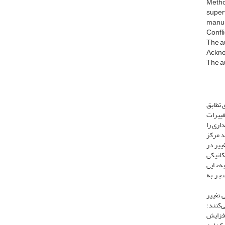
Metho
super
manusc
Confli
The au
Ackn
The au
 تطابق
غییرات
اری را
ند مرکز
 عضلات و رباط ‌ها را افزایش دهند [2]. هم‌زمان، تغییر در
‌این، این تغییرات بیومکانیکی
ه‌جایی
 که منجر به
 تغییر
‌کنند؛
افزایش