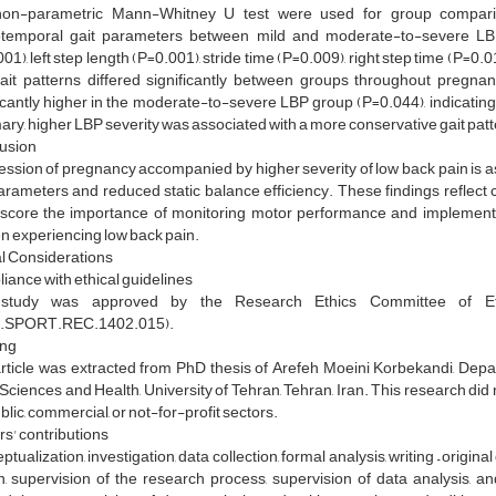
on-parametric Mann-Whitney U test were used for group comparison
otemporal gait parameters between mild and moderate-to-severe LBP g
01), left step length (P=0.001), stride time (P=0.009), right step time (P=0.
gait patterns differed significantly between groups throughout pregn
icantly higher in the moderate-to-severe LBP group (P=0.044), indicatin
y, higher LBP severity was associated with a more conservative gait patte
usion
ession of pregnancy accompanied by higher severity of low back pain is 
parameters and reduced static balance efficiency. These findings reflec
score the importance of monitoring motor performance and implementing
 experiencing low back pain.
al Considerations
ance with ethical guidelines
 study was approved by the Research Ethics Committee of Eth
.SPORT.REC.1402.015).
ng
article was extracted from PhD thesis of Arefeh Moeini Korbekandi, Depa
Sciences and Health, University of Tehran, Tehran, Iran. This research did
blic, commercial, or not-for-profit sectors.
s' contributions
tualization, investigation, data collection, formal analysis, writing – origi
n, supervision of the research process, supervision of data analysis, an