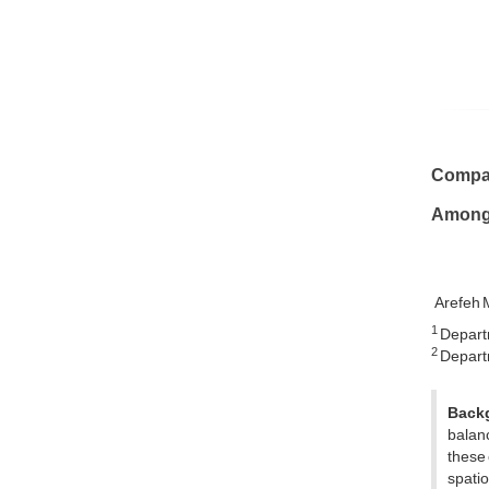
Compar
Among 
Arefeh 
1
Departm
2
Departm
Back
balanc
these 
spatio