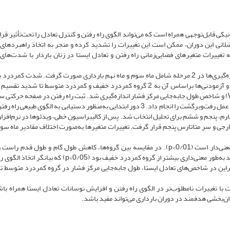
یکی قابل‌توجهی همراه است که می‌تواند الگوی راه رفتن و کنترل تعادل را تحت‌تأثیر قر
عضلانی این دوران، ممکن است این تغییرات را تشدید کرده و منجر به اتخاذ راهبردهای
غییرات متغیرهای فضایی‌زمانی راه رفتن و تعادل ایستا در زنان باردار با شدت‌های
این پژوهش به‌صورت آینده‌نگر انجام شد. اندازه‌گیری‌ها در 2 مرحله شامل ماه سوم و ماه نهم بارداری صورت گرفت. شدت کمر
صرفاً در ماه نهم با استفاده از مقیاس دیداری درد ارزیابی شد و آزمودنی‌ها بر‌اساس آن به 2 گروه کمردرد خفیف و کمردرد متوسط تا 
تعادل ایستا با استفاده ازصفحه تعادل وی (Wii Balance Board) و شاخص طول جابه‌جایی مرکز فشار اندازه‌گیری شد. ثبت راه رفتن در صفحه حر
و با فرکانس نمونه‌برداری ۱۰۰ هرتز انجام شد. هر آزمودنی 6 دور عمل رفت‌وبرگشت را انجام داد. 3 دور ابتدایی به‌منظور دستیابی به الگوی 
است متوالی از دورهای چهارم، پنجم و ششم برای تحلیل انتخاب شد. پس از کالیبراسیون خطی، ویدئوها در نرم‌افزا
قوزک خارجی و سر متاتارس پنجم قرار گرفت. تغییرات متغیرها به‌صورت اختلاف مقادیر ماه سو
نتایج نشان داد تغییر زمان گام ‌برداشتن بین گروه‌ها معنی‌دار است (0/01‌>p). در مقایسه بین گروه‌ها، کاهش طول گام و طول قد
همچنین افزایش زمان قدم‌ها در زنان با کمردرد متوسط تا شدید به‌طور معنی‌داری بیشتر از گروه کمردرد خفیف بود (0/05‌>
‌بر‌این در شاخص‌های تعادل ایستا، طول جابه‌جایی مرکز فشار در گروه کمردرد متوسط ت
با تغییرات نامطلوب‌تر در الگوی راه رفتن و افزایش نوسانات تعادل ایستا همراه باش
ن‌بخشی هدفمند در دوران بارداری می‌تواند مفید باشد.