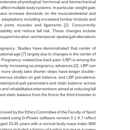
 extensive physiological, hormonal, and biomechanical
fect multiple body systems. In particular, weight gain,
f mass increase demands on the musculoskeletal and
l adaptations, including increased lumbar lordosis and
joints, muscles, and ligaments [2]. Concurrently,
stability and reduce fall risk. These changes include
support duration, and temporal-spatial gait alterations,
pregnancy. Studies have demonstrated that center of
ional age [7], largely due to changes in the center of
. Pregnancy-related low back pain (LBP) is among the
everity increasing as pregnancy advances [2]. LBP can
k more slowly, take shorter steps, have longer double-
numerous studies on gait, balance, and LBP prevalence,
iotemporal gait parameters and static balance across
 and rehabilitative interventions aimed at reducing fall
static balance from the first to the third trimester in
proved by the Ethics Committee of the Faculty of Sport
ated using G*Power software, version 3.1.9.7 (effect
n aged 25–35 years with a normal body mass index BMI
criteria included a history of lumbar trauma or surgery,