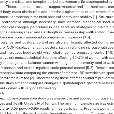
ancy is a critical and complex period in a woman’s life, accompanied by
s. These adaptations occur to support maternal and fetal health and can af
ed body mass distribution, and anterior displacement of the center o
uscular systems to maintain postural control and stability [1]. Structura
l realignment, although necessary, may increase mechanical load on 
chanical changes, particularly in gait, serve as strategies to maintain 
ions in walking speed and step length, increases in step width and double-
 become more pronounced as pregnancy progresses [3, 5].
c balance and postural control are also significantly affected during 
re (COP) displacement and postural sway in standing increase with gestat
and increased body weight, which challenge neuromuscular control [7, 8]
prevalent musculoskeletal disorders, affecting 50%–70% of women, with s
ly impact gait and balance; women with higher pain severity tend to wal
t phases, and exhibit impaired static postural control [5, 8]. Despite 
ehensive data comparing the effects of different LBP severities on spat
ters remain limited [2]. Understanding these effects can inform preventive
This study aimed to compare changes in spatiotemporal gait parameters and 
ant women with varying LBP severity.
ods
escriptive-comparative study was prospective and applied in purpose, ap
ces and Health, University of Tehran. The minimum sample size was estim
 0.5, α= 0.05, power=0.95), resulting in 50 participants. Pregnant wome
24.5 kg/m2) at the third month of gestation were recruited. The exclusion 