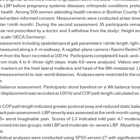
c LBP before pregnancy, systemic diseases, orthopedic conditions, prete
 health. Among 500 women attending health centers in Borkhar County, Isf
ed written informed consent. Measurements were conducted at two time poin
ster (ninth month). During the second assessment, 35 participants rema
ute rest prescribed by a doctor, and 3 withdrew from the study). Height
l scale (SECA, Germany).
ssessment, including spatiotemporal gait parameters (stride length, right and
measured along a 4-m walkway. A sagittal-plane camera (Xiaomi Redmi Not
m from the floor) recorded at 100 Hz. Participants completed 6 back-and-forth
rom trials 4 to 6 (three right steps: trials 4–6) were analyzed. Videos 
l markers on the heel, lateral malleolus, and head of the fifth metatarsal.
measurements to real-world distances. Analyses were restricted to the sag
e.
c balance assessment: Participants stood barefoot on a Wii balance boa
 displacement was recorded at 100 Hz and COP path length calculated as 
 COP path length indicated greater postural sway and reduced static bala
ack pain assessment: LBP severity was assessed at the ninth month using 
0= worst imaginable pain. Scores of 1–3 indicated mild pain, 4–7 modera
rized into two groups: mild LBP and moderate-to-severe LBP. All participa
ts
atistical analyses were conducted using SPSS version 27, with significanc