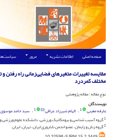
صفحه اصلی
اطلاعات نشریه
مرور
سیاست‌ها
مختلف کمردرد
نوع مقاله : مقاله پژوهشی
نویسندگان
1
1
عارفه معینی
الهام شیرزاد عراقی
سید حامد موسوی
1
گروه آسیب شناسی و بیومکانیک ورزشی، دانشکده علوم ورزشی و تند
2
گروه زنان و زایمان، عضو انجمن ناباروری ایران، تهران، ایران.
10.32598/SJRM.15.2.3449