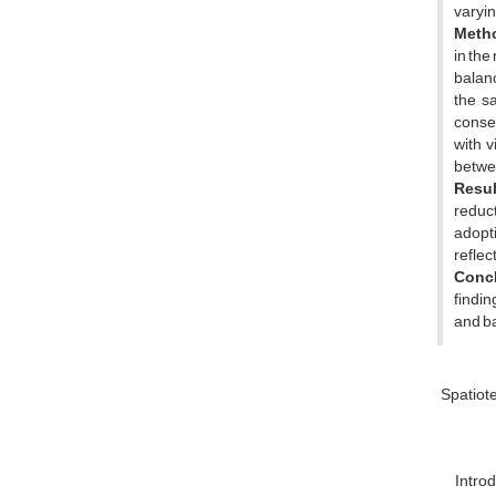
varyin
Meth
in the
balanc
the sa
consec
with v
betwe
Resu
reduct
adopti
reflec
Conc
findin
and b
Spatiote
Introd