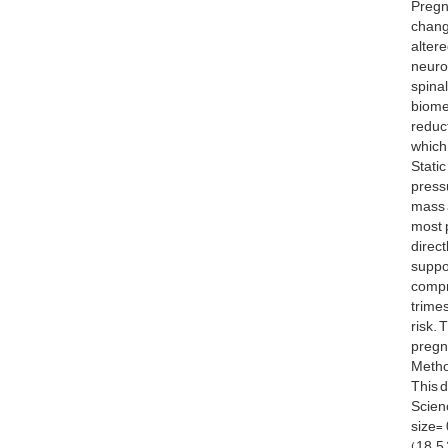
Pregn
change
alter
neurom
spina
biome
reduct
which
Stati
pressu
mass 
most 
direct
suppor
compr
trimes
risk. 
pregn
Meth
This d
Scien
size=
(18.5–