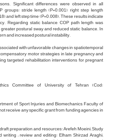
s. Significant differences were observed in all
roups: stride length (P=0.001), right step length
018), and left step time (P=0.008). These results indicate
ancy. Regarding static balance, COP path length was
g greater postural sway and reduced static balance. In
rn and increased postural instability.
associated with unfavorable changes in spatiotemporal
t compensatory motor strategies in late pregnancy and
 targeted rehabilitation interventions for pregnant
ics Committee of University of Tehran (Cod:
rtment of Sport Injuries and Biomechanics, Faculty of
 not receive any specific grant from funding agencies in
nal draft preparation, and resources: Arefeh Moeini; Study
d writing – review and editing: Elham Shirzad Araghi;