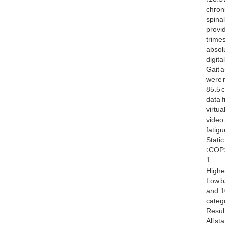
chroni
spinal
provid
trime
absol
digita
Gait a
were 
85.5 c
data f
virtua
video 
fatigu
Stati
(COP)
1.
Higher
Low b
and 1
catego
Resul
All st