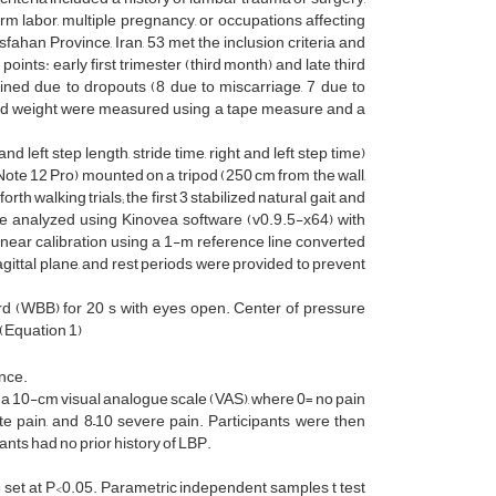
rm labor, multiple pregnancy, or occupations affecting
ahan Province, Iran, 53 met the inclusion criteria and
ts: early first trimester (third month) and late third
ined due to dropouts (8 due to miscarriage, 7 due to
 and weight were measured using a tape measure and a
 left step length, stride time, right and left step time)
e 12 Pro) mounted on a tripod (250 cm from the wall,
 walking trials; the first 3 stabilized natural gait, and
were analyzed using Kinovea software (v0.9.5-x64) with
 Linear calibration using a 1-m reference line converted
ittal plane, and rest periods were provided to prevent
rd (WBB) for 20 s with eyes open. Center of pressure
(Equation 1)
nce.
a 10-cm visual analogue scale (VAS), where 0= no pain
te pain, and 8–10 severe pain. Participants were then
nts had no prior history of LBP.
e set at P<0.05. Parametric independent samples t test