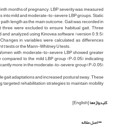
nd ninth months of pregnancy. LBP severity was measured
ants into mild and moderate-to-severe LBP groups. Static
 path length as the main outcome. Gait was recorded in
rst three were excluded to ensure habitual gait. Three
ed and analyzed using Kinovea software (version 0.9.5),
d. Changes in variables were calculated as differences
t tests or the Mann-Whitney U tests.
). Women with moderate-to-severe LBP showed greater
me compared to the mild LBP group (P<0.05), indicating
ficantly more in the moderate-to-severe group (P<0.05),
ble gait adaptations and increased postural sway. These
 targeted rehabilitation strategies to maintain mobility
کلیدواژه‌ها
[English]
اصل مقاله