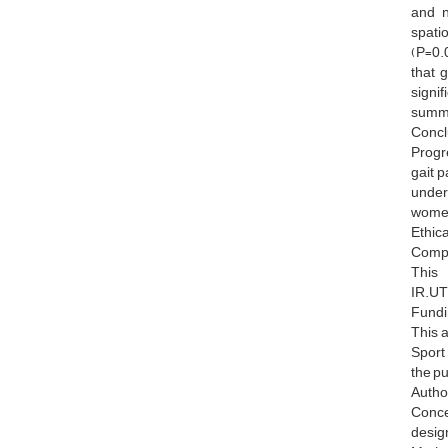
and n
spati
(P=0.0
that 
signif
summar
Concl
Progr
gait 
under
women
Ethic
Compli
This
IR.UT
Fundi
This 
Sport 
the pu
Author
Concep
desig