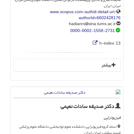
تهران، ایران.
www.scopus.com/authid/detail.uri?
authorId=6602428176
sina.tums.ac.ir
hadianrs
0000-0002-1558-2731
h-index:
13
بیشتر
دکتر صدیقه سادات نعیمی
فیزیوتراپی
استاد گروه فیزیوتراپی، دانشکده علوم توانبخشی، دانشگاه علوم پزشکی
شهید بهشتی، تهران، ایران.