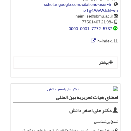
scholar.google.com/citations?user=5-
ixTg4AAAAJ&hl=en
sbmu.ac.ir
naimi.se
+98 21 77561407
0000-0001-7772-5737
h-index:
11
بیشتر
اعضای هیات تحریریه بین المللی
دکتر علی اصغر دانش
شنوایی شناسی
استاد گروه شنوایی شناسی دانشگاه آتلانتیک فلوریدا، فلوریدا، آمریکا.