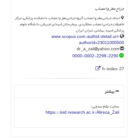
جراح مغز و اعصاب
استاد جراحی مغز و اعصاب، گروه جراحی مغز و اعصاب، دانشکده پزشکی، مرکز
تحقیقات جراحی اعصاب عملکردی، بیمارستان شهدای تجریش، دانشگاه علوم
پزشکی شهید بهشتی، تهران، ایران.
www.scopus.com/authid/detail.uri?
authorId=23011000500
yahoo.com
dr_a_zali
0000-0002-2298-2290
h-index:
27
بیشتر
سایت علم سنجی:
https://isid.research.ac.ir/Alireza_Zali