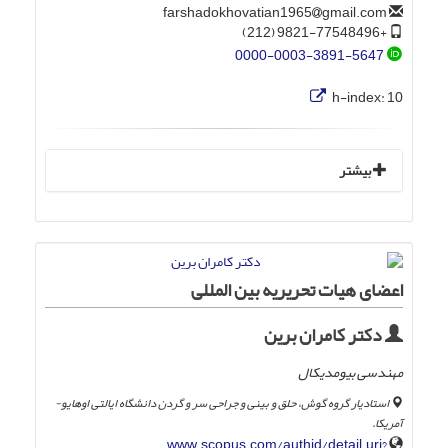
gmail.com
farshadokhovatian1965
+9821-77548496 (212)
0000-0003-3891-5647
h-index:
10
بیشتر
اعضای هیات تحریریه بین المللی
دکتر کامران برین
مهندسی بیومدیکال
استادیار گروه گوش، حلق و بینی و جراحی سر و گردن دانشگاه ایالتی اوهایو-
آمریکا.
www.scopus.com/authid/detail.uri?