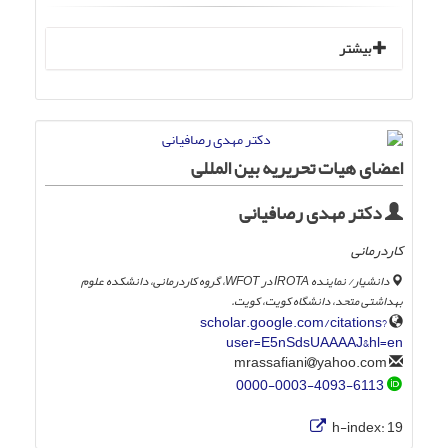
بیشتر
اعضای هیات تحریریه بین المللی
دکتر مهدی رصافیانی
کاردرمانی
دانشیار/ نماینده IROTA در WFOT، گروه کاردرمانی، دانشکده علوم
بهداشتی متحد، دانشگاه کویت، کویت.
scholar.google.com/citations?
user=E5nSdsUAAAAJ&hl=en
yahoo.com
mrassafiani
0000-0003-4093-6113
h-index:
19