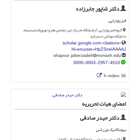
دکتر شاپور جابرزاده
فیزیوتراپی
گروه فیزیوتراپی، آزمایشگاه تحریک غیر تهاجمی مغز و نوروپلاستیسیته،
دانشگاه موناش، استرالیا.
scholar.google.com/citations?
hl=en&user=HpZSneIAAAAJ
monash.edu
shapour.jaberzadeh
0000-0003-2957-4510
h-index:
36
اعضای هیات تحریریه
دکتر حیدر صادقی
بیومکانیک ورزشی
دکتری تربیت بدنی . دانشگاه مونترال ، کانادا.