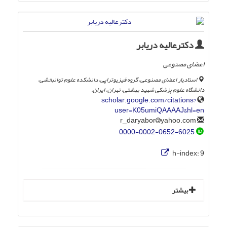
دکترعالیه دریابر
اعضای مصنوعی
استادیار اعضای مصنوعی، گروه فیزیوتراپی، دانشکده علوم توانبخشی،
دانشگاه علوم پزشکی شهید بهشتی، تهران، ایران.
scholar.google.com/citations?
user=K05umiQAAAAJ&hl=en
yahoo.com
r_daryabor
0000-0002-0652-6025
h-index:
9
بیشتر