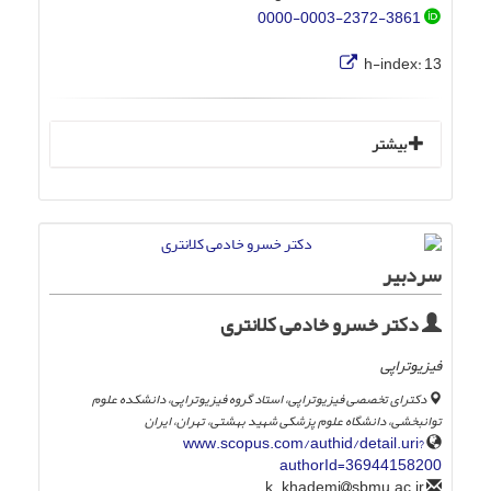
0000-0003-2372-3861
h-index:
13
بیشتر
سردبیر
دکتر خسرو خادمی کلانتری
فیزیوتراپی
دکترای تخصصی فیزیوتراپی، استاد گروه فیزیوتراپی، دانشکده علوم
توانبخشی، دانشگاه علوم پزشکی شهید بهشتی، تهران، ایران
www.scopus.com/authid/detail.uri?
authorId=36944158200
sbmu.ac.ir
k_khademi