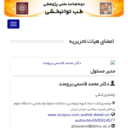
Toggle
vigation
اعضای هیات تحریریه
مدیر مسئول
دکتر محمد قاسمی برومند
چشم پزشکی
چشم پزشک، استاد گروه اپتومتری، دانشکده علوم توانبخشی، دانشگاه علوم
پزشکی شهید بهشتی، تهران، ایران
www.scopus.com/authid/detail.uri?
authorId=6505914577
sbmu.ac.ir
ghassemi