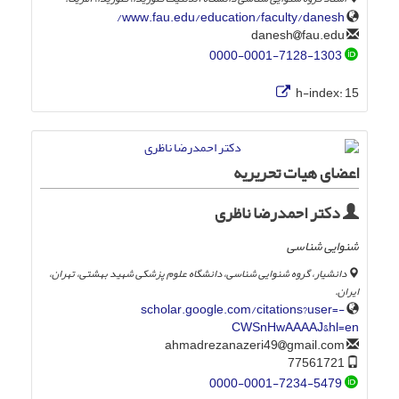
www.fau.edu/education/faculty/danesh/
fau.edu
danesh
0000-0001-7128-1303
h-index:
15
اعضای هیات تحریریه
دکتر احمدرضا ناظری
شنوایی شناسی
دانشیار، گروه شنوایی شناسی، دانشگاه علوم پزشکی شهید بهشتی، تهران،
ایران.
scholar.google.com/citations?user=-
CWSnHwAAAAJ&hl=en
gmail.com
ahmadrezanazeri49
77561721
0000-0001-7234-5479