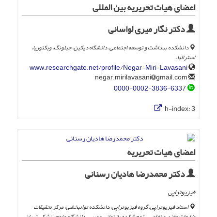
اعضای هیات تحریریه بین المللی
دکتر نگار میری لواسانی
دانشکده بهداشت و توسعه اجتماعی، دانشگاه دیکین، جیلونگ، ویکتوریا،
استرالیا.
www.researchgate.net/profile/Negar-Miri-Lavasani
gmail.com
negar.mirilavasani
0000-0002-3836-6337
h-index:
3
اعضای هیات تحریریه
دکتر محمدرضا هادیان رسنانی
فیزیوتراپی
استاد فیزیوتراپی، گروه فیزیوتراپی، دانشکده توانبخشی، مرکز تحقیقات
ضایعات مغزی و نخاعی، پژوهشکده بازتوانی عصبی، دانشگاه علوم پزشکی تهران،