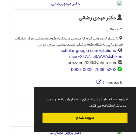
دکتر مهدی رضائی
کاردرمانی
دانشیار کاردرمانی، گروه کاردرمانی، دانشکده علوم توانبخشی، مرکز تحقیقات
فیزیوتراپی، دانشگاه علوم پزشکی شهید بهشتی، تهران، ایران.
scholar.google.com/citations?
user=XLAZJc8AAAAJ&hl=en
yahoo.com
arezaee2003
0000-0002-7039-520X
h-index:
6
این وب سایت از کوکی ها برای اطمینان از ارائه بهترین
بیشتر
خدمات استفاده می کند.
متوجه شدم