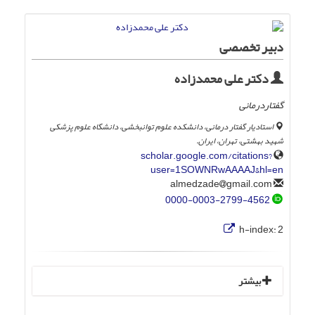
دبیر تخصصی
دکتر علی محمدزاده
گفتاردرمانی
استادیار گفتار درمانی، دانشکده علوم توانبخشی، دانشگاه علوم پزشکی
شهید بهشتی، تهران، ایران.
scholar.google.com/citations?
user=1SOWNRwAAAAJ&hl=en
gmail.com
almedzade
0000-0003-2799-4562
h-index:
2
بیشتر