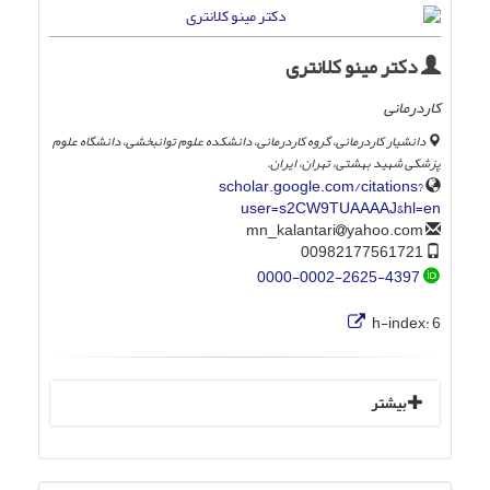
دکتر مینو کلانتری
کاردرمانی
دانشیار کاردرمانی، گروه کاردرمانی، دانشکده علوم توانبخشی، دانشگاه علوم
پزشکی شهید بهشتی، تهران، ایران.
scholar.google.com/citations?
user=s2CW9TUAAAAJ&hl=en
yahoo.com
mn_kalantari
00982177561721
0000-0002-2625-4397
h-index:
6
بیشتر