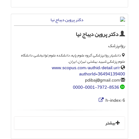
دکتر پروین دیباج نیا
روانپزشک
دانشیار روانپزشکی، گروه علوم پایه، دانشکده علوم توانبخشی، دانشگاه
علوم پزشکی شهید بهشتی، تهران، ایران.
www.scopus.com/authid/detail.uri?
authorId=36494139400
gmail.com
pdibaj
0000-0001-7972-8536
h-index:
6
بیشتر