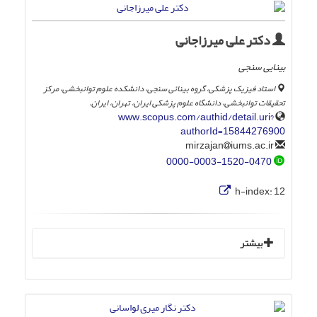
دکتر علی میرزاجانی
بینایی سنجی
استاد فیزیک پزشکی، گروه بینائی سنجی، دانشکده علوم توانبخشی، مرکز
تحقیقات توانبخشی، دانشگاه علوم پزشکی ایران، تهران، ایران.
www.scopus.com/authid/detail.uri?
authorId=15844276900
iums.ac.ir
mirzajan
0000-0003-1520-0470
h-index:
12
بیشتر