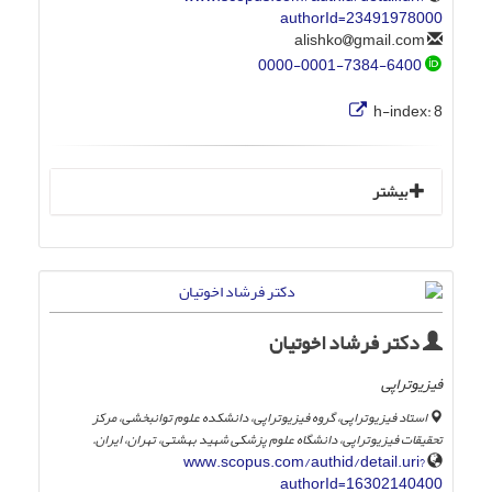
authorId=23491978000
gmail.com
alishko
0000-0001-7384-6400
h-index:
8
بیشتر
دکتر فرشاد اخوتیان
فیزیوتراپی
استاد فیزیوتراپی، گروه فیزیوتراپی، دانشکده علوم توانبخشی، مرکز
تحقیقات فیزیوتراپی، دانشگاه علوم پزشکی شهید بهشتی، تهران، ایران.
www.scopus.com/authid/detail.uri?
authorId=16302140400