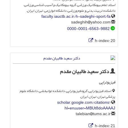
استاد تمام بیومکانیک ورزشی، گروه بیومکانیک و آسیب شناسی ورزشی،
دانشکده تربیت بدنی و علوم ورزشی، دانشگاه خوارزمی، تهران، ایران.
faculty.iauctb.ac.ir/h-sadeghi-sport/fa
yahoo.com
sadeghih
0000-0001-6563-9882
h-index:
20
دکتر سعید طالبیان مقدم
فیزیوتراپی
استاد فیزیوتراپی، گروه فیزیوتراپی، دانشکده توانبخشی، دانشگاه علوم
پزشکی تهران، تهران، ایران.
scholar.google.com/citations?
hl=en&user=MBUt8doAAAAJ
tums.ac.ir
talebian
h-index:
21