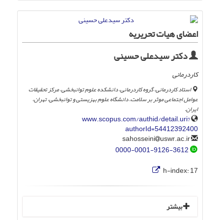
اعضای هیات تحریریه
دکتر سیدعلی حسینی
کاردرمانی
استاد کاردرمانی، گروه کاردرمانی، دانشکده علوم توانبخشی، مرکز تحقیقات
عوامل اجتماعی موثر بر سلامت، دانشگاه علوم بهزیستی و توانبخشی، تهران،
ایران.
www.scopus.com/authid/detail.uri?
authorId=54412392400
uswr.ac.ir
sahosseini
0000-0001-9126-3612
h-index:
17
بیشتر