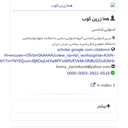
هما زرین کوب
شنوایی شناسی
مربی شنوایی شناسی، گروه شنوایی سنجی، دانشکده علوم توانبخشی،
دانشگاه علوم پزشکی شهید بهشتی، تهران، ایران.
scholar.google.com/citations?
hl=en&user=O5rbm0kAAAAJ&view_op=list_works&gmla=AJsN-
AtY7mYNY0QuorcBjftDejU4Xw8PFsW8VEVkMrXlNBcDZiv83kHc
yahoo.com
homa_zarrinkoob
0000-0003-2922-6516
h-index:
2
بیشتر