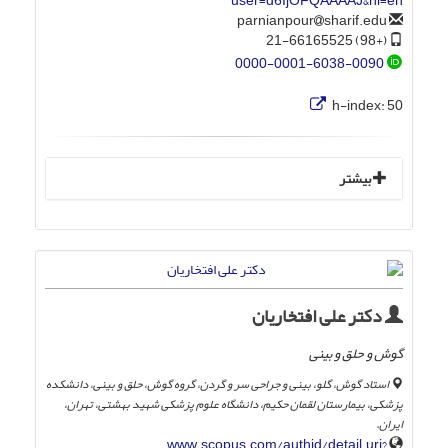
user=d6IjOFQAAAAJ&hl=en
sharif.edu
parnianpour
(+98) 21-66165525
0000-0001-6038-0090
h-index:
50
بیشتر
دکتر علی افتخاریان
گوش و حلق و بینی
استاد گوش، گلو، بینی و جراحی سر و گردن، گروه گوش، حلق و بینی، دانشکده
پزشکی، بیمارستان لقمان حکیم، دانشگاه علوم پزشکی شهید بهشتی، تهران،
ایران.
www.scopus.com/authid/detail.uri?