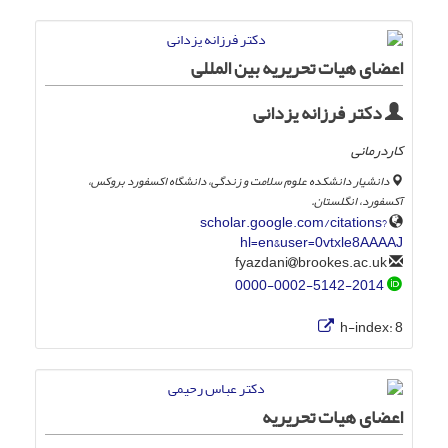
اعضای هیات تحریریه بین المللی
دکتر فرزانه یزدانی
کاردرمانی
دانشیار دانشکده علوم سلامت و زندگی، دانشگاه اکسفورد بروکس،
آکسفورد، انگلستان.
scholar.google.com/citations?
hl=en&user=0vtxle8AAAAJ
brookes.ac.uk
fyazdani
0000-0002-5142-2014
h-index:
8
اعضای هیات تحریریه