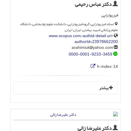
دکتر عباس رحیمی
فیزیوتراپی
استاد فیزیوتراپی، گروه فیزیوتراپی، دانشکده علوم توانبخشی، دانشگاه
علوم پزشکی شهید بهشتی، تهران، ایران.
www.scopus.com/authid/detail.uri?
authorId=23978662200
yahoo.com
arahimiuk
0000-0001-9233-3459
h-index:
14
بیشتر
دکتر علیرضا زالی