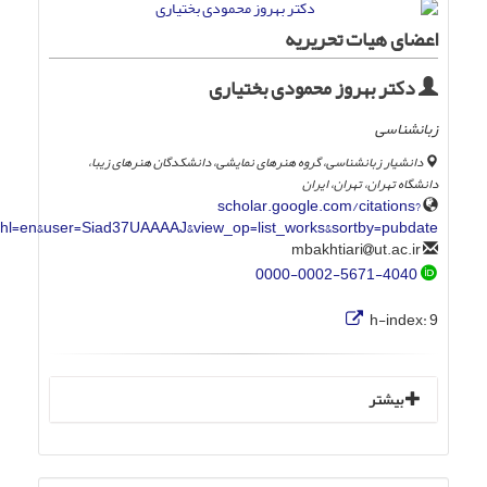
اعضای هیات تحریریه
دکتر بهروز محمودی بختیاری
زبانشناسی
دانشیار زبانشناسی، گروه هنرهای نمایشی، دانشکدگان هنرهای زیبا،
دانشگاه تهران، تهران، ایران
scholar.google.com/citations?
hl=en&user=Siad37UAAAAJ&view_op=list_works&sortby=pubdate
ut.ac.ir
mbakhtiari
0000-0002-5671-4040
h-index:
9
بیشتر