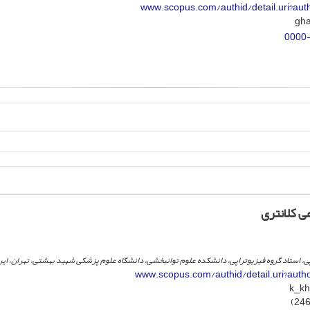
www.scopus.com/authid/detail.uri?au
0000
 کلانتری
 استاد گروه فیزیوتراپی، دانشکده علوم توانبخشی، دانشگاه علوم پزشکی شهید بهشتی، تهران، ایر
www.scopus.com/authid/detail.uri?aut