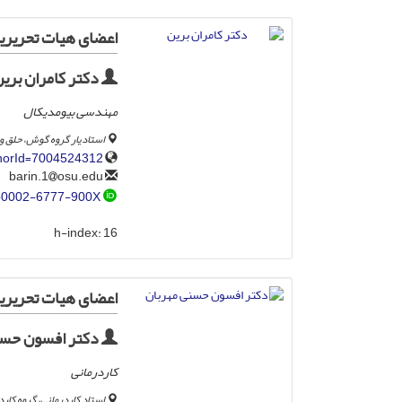
اعضای هیات تحریریه
دکتر کامران بری
مهندسی بیومدیکال
استادیار گروه گوش، حلق و 
thorId=7004524312
osu.edu
barin.1
-0002-6777-900X
h-index:
16
اعضای هیات تحریری
دکتر افسون حسن
کاردرمانی
استاد کاردرمانی، گروه کار