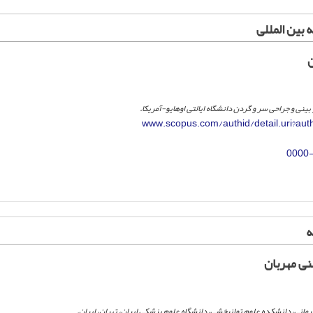
 بین المللی
ن
بینی و جراحی سر و گردن دانشگاه ایالتی اوهایو-آمریکا.
www.scopus.com/authid/detail.uri?au
0000
ه
ی مهربان
درمانی، دانشکده علوم توانبخشی، دانشگاه علوم پزشکی ایران، تهران، ایران.