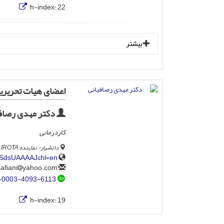
h-index:
22
بیشتر
اعضای هیات تحریریه
دکتر مهدی رصاف
کاردرمانی
دانشیار/ نماینده IROTA در WFOT، گروه کاردرمانی، دانشکده علوم بهداشتی متحد، دانشگاه کویت، کویت.
5nSdsUAAAAJ&hl=en
yahoo.com
mrassafiani
-0003-4093-6113
h-index:
19