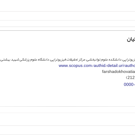
یان
یزیوتراپی، دانشکده علوم توانبخشی، مرکز تحقیقات فیزیوتراپی، دانشگاه علوم پزشکی شهید بهشتی، ت
www.scopus.com/authid/detail.uri?aut
0000