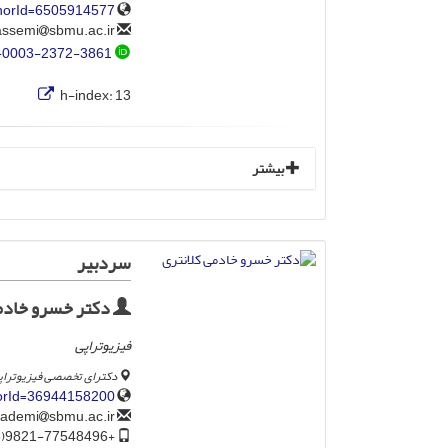
thorId=6505914577
sbmu.ac.ir
ghassemi
-0003-2372-3861
h-index:
13
بیشتر
سردبیر
دکتر خسرو خادمی
فیزیوتراپی
دکترای تخصصی فیزیوتراپی،
horId=36944158200
sbmu.ac.ir
k_khademi
+9821-77548496(246)