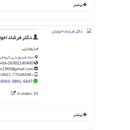
بیشتر
دکتر فرشاد اخوت
فیزیوتراپی
استاد فیزیوتراپی، گروه ف
horId=16302140400
gmail.com
farshadokhovatian1965
+9821-77548496 (212)
-0003-3891-5647
h-index:
10
بیشتر