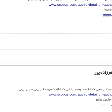
www.scopus.com/authid/detail.uri?aut
0000
رزاده پور
بینائی سنجی، دانشکده علوم توانبخشی، دانشگاه علوم پزشکی ایران، تهران، ایران.
www.scopus.com/authid/detail.uri?aut
0000