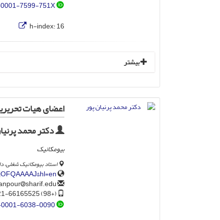
-0001-7599-751X
h-index:
16
بیشتر
اعضای هیات تحریری
دکتر محمد پرنیان
بیومکانیک
استاد بیومکانیک شغلی، د
6IjOFQAAAAJ&hl=en
sharif.edu
parnianpour
(+98) 21-66165525
-0001-6038-0090