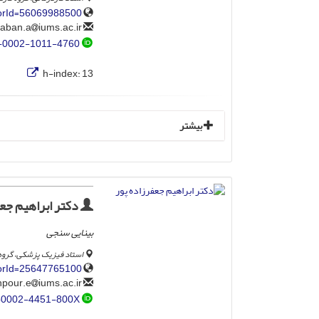
horId=56069988500
iums.ac.ir
mehraban.a
-0002-1011-4760
h-index:
13
بیشتر
دکتر ابراهیم جعف
بینایی سنجی
استاد فیزیک پزشکی، گروه 
horId=25647765100
iums.ac.ir
jafarzadehpour.e
-0002-4451-800X