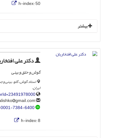
h-index:
50
بیشتر
دکتر علی افتخاری
گوش و حلق و بینی
استاد گوش، گلو، بینی و ج
ایران.
horId=23491978000
gmail.com
alishko
-0001-7384-6400
h-index:
8