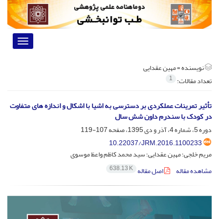
Toggle
vigation
نویسنده =
مهین عقدایی
1
تعداد مقالات:
تأثیر تمرینات عملکردی بر دسترسی به اشیا با اشکال و اندازه های متفاوت
در کودک با سندرم داون شش سال
دوره 5، شماره 4، آذر و دی 1395، صفحه
107-119
10.22037/JRM.2016.1100233
مریم خلجی؛ مهین عقدایی؛ سید محمد کاظم واعظ موسوی
638.13 K
مشاهده مقاله
اصل مقاله