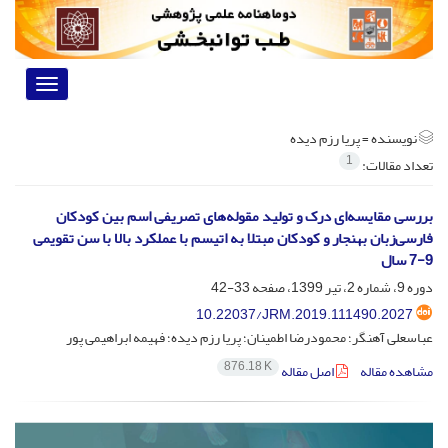
Toggle
vigation
نویسنده =
پریا رزم دیده
1
تعداد مقالات:
بررسی مقایسه‌ای درک و تولید مقوله‌های تصریفی اسم بین کودکان
فارسی‌زبان بهنجار و کودکان مبتلا به اتیسم با عملکرد بالا با سن تقویمی
9-7 سال
دوره 9، شماره 2، تیر 1399، صفحه
33-42
10.22037/JRM.2019.111490.2027
عباسعلی آهنگر؛ محمودرضا اطمینان؛ پریا رزم دیده؛ فهیمه ابراهیمی پور
876.18 K
مشاهده مقاله
اصل مقاله