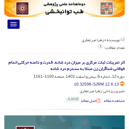
Toggle
vigation
نویسنده =
زهرا میرغفاری
1
تعداد مقالات:
اثر تمرینات ثبات مرکزی بر میزان درد شانه، قدرت و دامنه حرکتی اندام
فوقانی شناگران زن مبتلا به سندرم درد شانه
دوره 12، شماره 6، بهمن و اسفند 1402، صفحه
1150-1161
10.32598/SJRM.12.6.13
شیرین یزدانی؛ زهرا میرغفاری
4.44 M
مشاهده مقاله
اصل مقاله