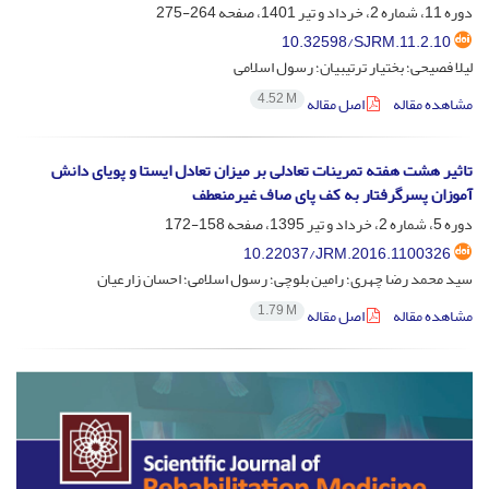
دوره 11، شماره 2، خرداد و تیر 1401، صفحه
264-275
10.32598/SJRM.11.2.10
لیلا فصیحی؛ بختیار ترتیبیان؛ رسول اسلامی
4.52 M
مشاهده مقاله
اصل مقاله
تاثیر هشت هفته تمرینات تعادلی بر میزان تعادل ایستا و پویای دانش
آموزان پسرگرفتار به کف پای صاف غیرمنعطف
دوره 5، شماره 2، خرداد و تیر 1395، صفحه
158-172
10.22037/JRM.2016.1100326
سید محمد رضا چهری؛ رامین بلوچی؛ رسول اسلامی؛ احسان زارعیان
1.79 M
مشاهده مقاله
اصل مقاله