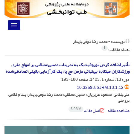
Toggle
vigation
نویسنده =
محمد رضا ذوقی پایدار
1
تعداد مقالات:
تأثیر اضافه کردن نوروفیدبک به تمرینات عصبی‌عضلانی بر امواج مغزی
ورزشکاران مبتلابه بی‌ثباتی مزمن مچ پا: یک کارآزمایی بالینی تصادفی‌شده
دوره 13، شماره 1، 1403، صفحه
180-193
10.32598/SJRM.13.1.12
علی یلفانی؛ مسعود عزیزیان؛ حسین محققی؛ محمد رضا ذوقی پایدار؛ بهنام غلامی
بروجنی
6.98 M
مشاهده مقاله
اصل مقاله