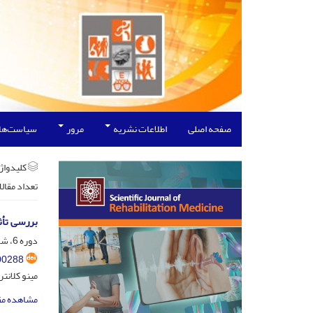
صفحه اصلی
اطلاعات نشریه
مرور
سیاست‌ها
کلیدواژه
تعداد مقال
بررسی تأث
دوره 6، شماره 1، فروردین و اردیبهشت 1396، صفحه
00288
مینو کلانت
مشاهده مق