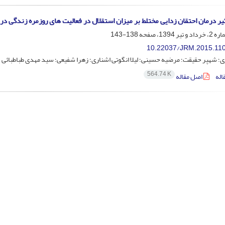
یر درمان احتقان زدایی مختلط بر میزان استقلال در فعالیت های روزمره زندگی در 
138-143
10.22037/JRM.2015.11
ری؛ شهپر حقیقت؛ مرضیه حسینی؛ لیلا انگوتی اشناری؛ زهرا شفیعی؛ سید مهدی طباطبائی
564.74 K
اله
اصل مقاله