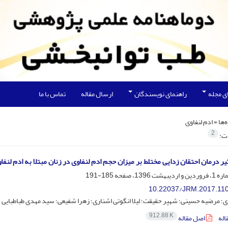
ی مجله
راهنمای نویسندگان
ارسال مقاله
تماس با ما
‌ها =
ادم لنفاوی
2
ات:
یر درمان احتقان زدایی مختلط بر میزان حجم ادم لنفاوی در زنان مبتلا به ادم لن
185-191
10.22037/JRM.2017.11
ری؛ مرضیه حسینی؛ شهپر حقیقت؛ لیلا انگوتی اشناری؛ زهرا شفیعی؛ سید مهدی طباطبایی
912.88 K
اله
اصل مقاله