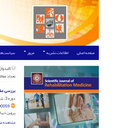
صفحه اصلی
اطلاعات نشریه
مرور
سیاست‌ها
کلیدواژه
تعداد مقال
بررسی مقا
دوره 3، شماره 4، آذر و دی 1393، صفحه
00059
پروین دیبا
مشاهده مق