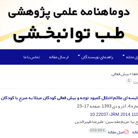
ی مجله
راهنمای نویسندگان
ارسال مقاله
تماس با ما
‌ها =
بیش فعالی
1
ات:
یسه ای علائم اختلال کمبود توجه و بیش فعالی کودکان مبتلا به صرع با کودکان 
17-23
10.22037/JRM.2014.11
ج نیا؛ مریم مقدسین؛ علیرضا ظهیرالدین
659.69 K
اله
اصل مقاله