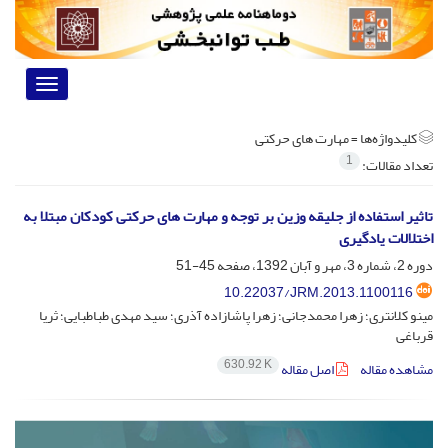
Toggle
vigation
کلیدواژه‌ها =
مهارت های حرکتی
1
تعداد مقالات:
تاثیر استفاده از جلیقه وزین بر توجه و مهارت های حرکتی کودکان مبتلا به
اختلالات یادگیری
دوره 2، شماره 3، مهر و آبان 1392، صفحه
45-51
10.22037/JRM.2013.1100116
مینو کلانتری؛ زهرا محمدجانی؛ زهرا پاشازاده آذری؛ سید مهدی طباطبایی؛ ثریا
قرباغی
630.92 K
مشاهده مقاله
اصل مقاله