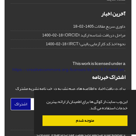
آخرین اخبار
داوری سریع مقالات
1405-02-18
مراحل دریافت شناسه ارکید (ORCID)
1400-02-18
نحوه اخذ کد کارآزمایی بالینی (IRCT)
1400-02-18
This work is licensed under a
https://creativecommons.org/licenses/by-nc/4.0/deed.en
.
اشتراک خبرنامه
برای دریافت اخبار و اطلاعیه های مهم نشریه در خبرنامه نشریه مشترک
شوید.
این وب سایت از کوکی ها برای اطمینان از ارائه بهترین
اشتراک
خدمات استفاده می کند.
متوجه شدم
© سامانه مدیریت نشریات علمی.
قدرت گرفته از
سیناوب