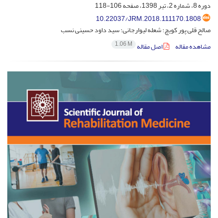
دوره 8، شماره 2، تیر 1398، صفحه
106-118
10.22037/JRM.2018.111170.1808
صالح قلی پور کویچ؛ شعله لیوارجانی؛ سید داود حسینی نسب
1.06 M
مشاهده مقاله
اصل مقاله