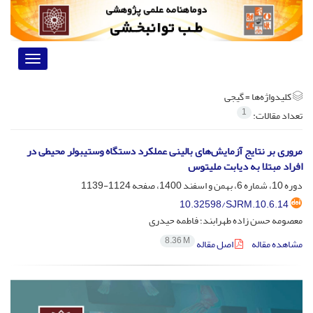
Toggle
vigation
کلیدواژه‌ها =
گیجی
1
تعداد مقالات:
مروری بر نتایج آزمایش‌های بالینی عملکرد دستگاه وستیبولر محیطی در
افراد مبتلا به دیابت ملیتوس
دوره 10، شماره 6، بهمن و اسفند 1400، صفحه
1124-1139
10.32598/SJRM.10.6.14
معصومه حسن زاده طهرابند؛ فاطمه حیدری
8.36 M
مشاهده مقاله
اصل مقاله