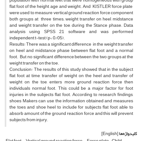
population with normal feet that were homogeneous with group
flat foot of the height, age and weight. And KISTLER force plate
were used to measure vertical ground reaction force component
both groups at three times; weight transfer on heel, midstance
and weight transfer on the toe, during the Stance phase. Data
analysis using SPSS 21 software and was performed
independent t-test (p< 0/05).
Results: There was a significant difference in the weight transfer
on heel and midstance phase between flat foot and a normal
foot. But no significant difference between the two groups at the
weight transfer on the toe.
Conclusion: The results of this study showed that in the subject
flat foot at time, transfer of weight on the heel and transfer of
weight on the toe, enters more ground reaction force then
individuals normal foot. This could be a major factor for foot
injuries in the subjects flat foot. According to research findings,
shoes Makers can use the information obtained and measures
the toes and shoe heel to include for subjects flat foot, able to
absorb amount of the ground reaction force and this will prevent
subjects from injury.
کلیدواژه‌ها
[English]
Flat foot
Vertical ground reaction force
Force plate- Child