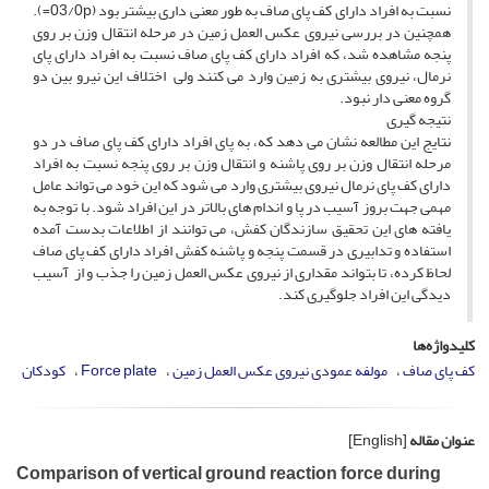
نسبت به افراد دارای کف پای صاف به طور معنی داری بیشتر بود (03/0p=).
همچنین در بررسی نیروی عکس العمل زمین در مرحله انتقال وزن بر روی
پنجه مشاهده شد، که افراد دارای کف پای صاف نسبت به افراد دارای پای
نرمال، نیروی بیشتری به زمین وارد می کنند ولی اختلاف این نیرو بین دو
گروه معنی دار نبود.
نتیجه گیری
نتایج این مطالعه نشان می دهد که، به پای افراد دارای کف پای صاف در دو
مرحله انتقال وزن بر روی پاشنه و انتقال وزن بر روی پنجه نسبت به افراد
دارای کف پای نرمال نیروی بیشتری وارد می شود که این خود می تواند عامل
مهمی جهت بروز آسیب در پا و اندام های بالاتر در این افراد شود. با توجه به
یافته های این تحقیق سازندگان کفش، می توانند از اطلاعات بدست آمده
استفاده و تدابیری در قسمت پنجه و پاشنه کفش افراد دارای کف پای صاف
لحاظ کرده، تا بتواند مقداری از نیروی عکس العمل زمین را جذب و از آسیب
دیدگی این افراد جلوگیری کند.
کلیدواژه‌ها
کف پای صاف
مولفه عمودی نیروی عکس العمل زمین
Force plate
کودکان
عنوان مقاله
[English]
Comparison of vertical ground reaction force during