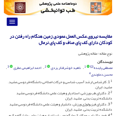
Toggle
vigation
مقایسه نیروی عکس العمل عمودی زمین هنگام راه رفتن در
کودکان دارای کف پای صاف و کف پای نرمال
نوع مقاله : مقاله پژوهشی
نویسندگان
3
2
1
مصطفی پاینده
ناهید خوشرفتار یزدی
احمد ابراهیمی عطری
4
محسن دماوندی
1
1. کارشناس ارشد آسیب شناسی و حرکات اصلاحی دانشگاه فردوسی مشهد.
مشهد، ایران.
2
2. دکترای طب ورزشی، استادیار و هیئت علمی دانشگاه فردوسی مشهد
دانشکده تربیت بدنی. مشهد، ایران
3
3. دکترای فیزیولوژی ورزش، دانشیار و هیئت علمی دانشگاه فردوسی مشهد
دانشکده تربیت بدنی. مشهد، ایران
4
4. فوق دکترای بیومکانیک و ارگونومی، استادیار و هیئت علمی دانشگاه حکیم