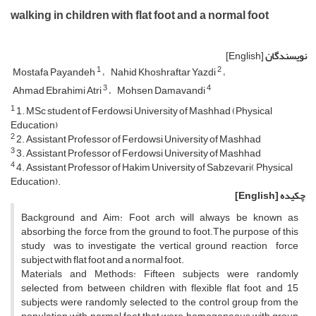
walking in children with flat foot and a normal foot
نویسندگان
[English]
1
2
Mostafa Payandeh
Nahid Khoshraftar Yazdi
3
4
Ahmad Ebrahimi Atri
Mohsen Damavandi
1
1. MSc student of Ferdowsi University of Mashhad (Physical
Education)
2
2. Assistant Professor of Ferdowsi University of Mashhad
3
3. Assistant Professor of Ferdowsi University of Mashhad
4
4. Assistant Professor of Hakim University of Sabzevari( Physical
Education).
چکیده
[English]
Background and Aim: Foot arch will always be known as
absorbing the force from the ground to foot.The purpose of this
study was to investigate the vertical ground reaction force
subject with flat foot and a normal foot.
Materials and Methods: Fifteen subjects were randomly
selected from between children with flexible flat foot, and 15
subjects were randomly selected to the control group from the