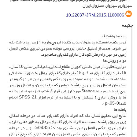
سبزواری سبزوار. سبزوار، ایران
10.22037/JRM.2015.1100006
چکیده
مقدمه و اهداف
قوس کف پا همیشه به عنوان جذب کننده نیروی وارده از زمین به پا شناخته
می شود، هدف از تحقیق حاضر، بررسی مولفه عمودی نیروی عکس العمل
زمین در حین راه رفتن کودکان دارای کف پای صاف بود.
مواد و روش ها
در این تحقیق، از میان دانش آموزان مقطع ابتدایی با میانگین سنی 10 سال،
15 نفر دارای کف پای صاف و 15 نفر دارای کف پای نرمال به صورت تصادفی
ساده انتخاب شدند. مولفه عمودی نیروی عکس العمل زمین هر دو گروه در
سه زمان انتقال وزن بر روی پاشنه، تماس کف پا با زمین، و انتقال وزن بر
روی پنجه در مرحله Stance مورد ارزیابی قرار گرفت و تجزیه و تحلیل داده
ها با روش آماری t مستقل و با استفاده از نرم افزار SPSS 21 انجام
شد(05/0> p).
یافته ها
نتایج این تحقیق نشان داد که افراد دارای کف پای صاف در مرحله انتقال
وزن بر روی پاشنه نسبت به افراد دارای کف پای نرمال به طور معنی داری،
دارای نیروی عکس العمل زمین بیشتری بودند( 04/0p=). ولی در مرحله
تماس کف پا با زمین، نیروی عکس العمل زمین افراد دارای کف پای نرمال