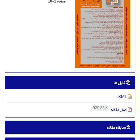
صفحه
10-1
فایل ها
XML
920.58 K
اصل مقاله
سابقه مقاله