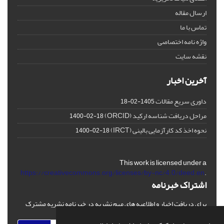
ارسال مقاله
تماس با ما
واژه نامه اختصاصی
نقشه سایت
آخرین اخبار
داوری سریع مقالات
1405-02-18
مراحل دریافت شناسه ارکید (ORCID)
1400-02-18
نحوه اخذ کد کارآزمایی بالینی (IRCT)
1400-02-18
This work is licensed under a
https://creativecommons.org/licenses/by-nc/4.0/deed.en
.
اشتراک خبرنامه
برای دریافت اخبار و اطلاعیه های مهم نشریه در خبرنامه نشریه مشترک
شوید.