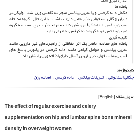
اندازه گیری شد.
یافته ها
مکمل دانه کرفس و یا تمرین پیلاتس منجر به کاهش وزن شد ، ولیکن بر
میزان چگالی استخوانی تاثیر معنی داری نداشت. با این حال ، گروه مداخله
تمرین پیلاتس + دانه کرفس نشان داد به مراتب اثر بهتری نسبت به گروه
تمرین پیلاتس + و یا گروه دانه کرفس به تنهایی دارد.
نتیجه گیری
یافته های مطالعه حاضر یک اثر حفاظتی از راهبردهای غیر دارویی مانند
تمرین پیلاتس و عوامل گیاهی مانند دانه کرفس در پاتوژنز پاسخ های
آسیبی به استخوان در زنان بزرگسال دارای اضافه وزن را نشان داد.
کلیدواژه‌ها
چگالی استخوانی
تمرینات پیلاتس
دانه کرفس
اضافه وزن
عنوان مقاله
[English]
The effect of regular exercise and celery
supplementation on hip and lumbar spine bone mineral
density in overweight women