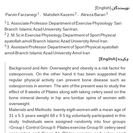
نویسندگان
[English]
1
2
3
Parvin Farzanegi
Mahdieh Kazemi
Alireza Barari
1
1. Associate Professor, Department of Exercise Physiology , Sari
Branch , Islamic Azad University, Sari,Iran.
2
2. M.Sc in Exercise Physiology, Department of Sport Physical ,
ayatollah amoli Branch, Islamic Azad University Amol, Iran.
3
3. Assistant Professor, Department of Sport Physical, ayatollah
amoli Branch, Islamic Azad University Amol, Iran
چکیده
[English]
Background and Aim: Overweight and obesity is a risk factor for
osteoporosis. On the other hand, it has been suggested that
regular physical activity can prevent bone disease such as
osteoporosis in women. The aim of the present was to study the
effect of 8 weeks of Pilates along with taking celery seed on the
bone mineral density in hip ans lumbar spine of women with
overweight.
Materials and Methods: twenty eigth women with a mean age of
31 ± 5.5 years, weight 68 ± 9.5 kg voluntarily participated in this
study. Individuals were assigned randomly into four groups
(Group I: Control, Group II: Pilates exercise, Group III: celery seed