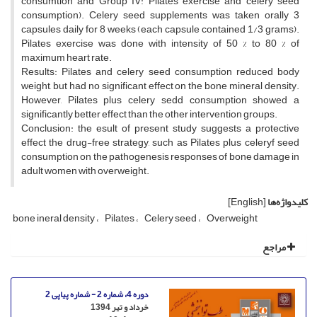
consumtion and Group IV: Pilates exercise and celery seed
consumption). Celery seed supplements was taken orally 3
capsules daily for 8 weeks (each capsule contained 1/3 grams).
Pilates exercise was done with intensity of 50 % to 80 % of
maximum heart rate.
Results: Pilates and celery seed consumption reduced body
weight, but had no significant effect on the bone mineral density.
However, Pilates plus celery sedd consumption showed a
significantly better effect than the other intervention groups.
Conclusion: the esult of present study suggests a protective
effect the drug-free strategy, such as Pilates plus celeryf seed
consumption on the pathogenesis responses of bone damage in
adult women with overweight.
کلیدواژه‌ها
[English]
bone ineral density
Pilates
Celery seed
Overweight
مراجع
دوره 4، شماره 2 - شماره پیاپی 2
خرداد و تیر 1394