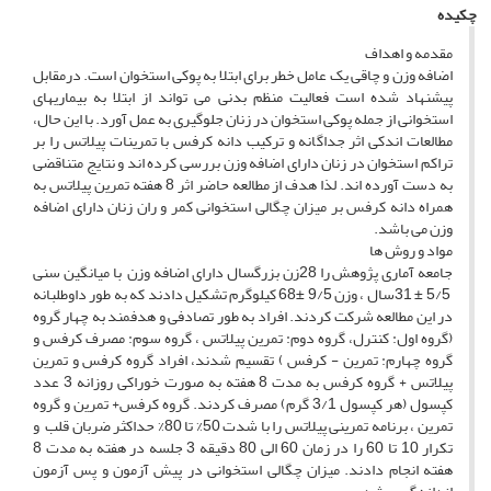
چکیده
مقدمه و اهداف
اضافه وزن و چاقی یک عامل خطر برای ابتلا به پوکی استخوان است. درمقابل
پیشنهاد شده است فعالیت منظم بدنی می تواند از ابتلا به بیماریهای
استخوانی از جمله پوکی استخوان در زنان جلوگیری به عمل آورد. با این حال،
مطالعات اندکی اثر جداگانه و ترکیب دانه کرفس با تمرینات پیلاتس را بر
تراکم استخوان در زنان دارای اضافه وزن بررسی کرده اند و نتایج متناقضی
به دست آورده اند. لذا هدف از مطالعه حاضر اثر 8 هفته تمرین پیلاتس به
همراه دانه کرفس بر میزان چگالی استخوانی کمر و ران زنان دارای اضافه
وزن می باشد.
مواد و روش ها
جامعه آماری پژوهش را 28زن بزرگسال دارای اضافه وزن با میانگین سنی
5/5 ± 31سال ، وزن 9/5 ±68 کیلوگرم تشکیل دادند که به طور داوطلبانه
در این مطالعه شرکت کردند. افراد به طور تصادفی و هدفمند به چهار گروه
(گروه اول: کنترل، گروه دوم: تمرین پیلاتس ، گروه سوم: مصرف کرفس و
گروه چهارم: تمرین - کرفس ) تقسیم شدند، افراد گروه کرفس و تمرین
پیلاتس + گروه کرفس به مدت 8 هفته به صورت خوراکی روزانه 3 عدد
کپسول (هر کپسول 3/1 گرم) مصرف کردند. گروه کرفس+ تمرین و گروه
تمرین ، برنامه تمرینی پیلاتس را با شدت 50% تا 80% حداکثر ضربان قلب و
تکرار 10 تا 60 را در زمان 60 الی 80 دقیقه 3 جلسه در هفته به مدت 8
هفته انجام دادند. میزان چگالی استخوانی در پیش آزمون و پس آزمون