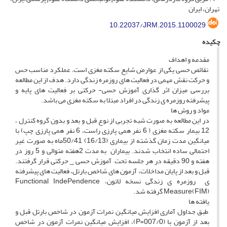
تهران، ایران
10.22037/JRM.2015.1100029
چکیده
مقدمه و اهداف
نقائص حسی یکی از عوارض شایع سکته مغزی است. عملکرد مناسب حس
و حرکت نقش مهمی در فعالیت های روزمره زندگی دارد. هدف از این مطالعه
بررسی میزان اثر گذاری آموزش حسی- حرکتی بر فعالیت های پایه و
پیشرفته روزمره ی زندگی در افراد مبتلا به سکته مغزی می باشد.
مواد و روش ها
در این مطالعه به صورت شبه تجربی از نوع قبل و بعد و بدون گروه کنترل ،
12 بیمار سکته مغزی ( 6 نفر همی پارزی راست، 6 نفر همی پارزی چپ) با
میانگین مدت زمان گذشته از بیماری (16/13) 50/41ماه به صورت غیر
احتمالی ساده انتخاب شدند. بیماران به مدت 2هفته متوالی و 5 روز در
هفته و 90 دقیقه در هر جلسه تحت آموزش حسی _ حرکتی قرار گرفتند.
قبل و بعد از پایان مداخلات، آزمون های شاخص بارتل، فعالیت های پیشرفته
ی روزمره ی زندگی نسخه لاتون، Functional IndePendence
Measure(FIM) گرفته شد.
یافته ها
طبق جداول آماری افزایش میانگین نمرات آزمون در شاخص بارتل قبل و
بعد از آزمون با (007/0=P)، افزایش میانگین نمرات آزمون در شاخص