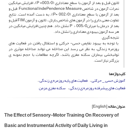
لاتون قبل و بعد از آزمون با سطح معناداری (003/0= P)، افزایش میانگین
نمرات آزمون در شاخص Functional IndePendence Measure قبل و
بعد از آزمون با سطح معناداری (002/0 =P)، به دست آمده است. نتایج
تفاوت معنی داری را در آزمون های شاخص بارتل ، لاتون و آزمون FIM قبل و
بعد از درمان با میزان005/0 < P نشان داد. هم چنین افزایش میانگین در
هر سه آزمون بهبودی معناداری را نشان داد.
نتیجه گیری
با توجه به بهبود نقایص حسی- حرکتی و استقلال یافتن در فعالیت های
روزمره زندگی، به نظر می رسد این مداخله می تواند مداخله موثری در
توانبخشی بیماران سکته مغزی باشد، اگرچه مطالعات با حجم نمونه ی
بزرگتر نیاز است.
کلیدواژه‌ها
آموزش حسی _ حرکتی
فعالیت های پایه روزمره ی زندگی
فعالیت های پیشرفته روزمره ی زندگی
سکته مغزی مزمن
عنوان مقاله
[English]
The Effect of Sensory-Motor Training On Recovery of
Basic and Instrumental Activity of Daily Living in