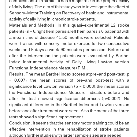
complications of a stroke. It has a major role in the proper activity
of daily living. The aim of this study was to investigate the effect of
Sensory-Motor Training on Recovery of basic and instrumental
activity of daily living in chronic stroke patients.
Materials and Methods: In this quasi-experimental 12 stroke
patients (n = 6, right hemiparesis, left hemiparesis 6 patients) with
a mean time of disease 41.50 months were selected. Patients
were trained with sensory-motor exercies for two consecutive
weeks and 5 days a week, 90 minutes per session. Before and
after the intervention the patients were evaluated by Barthel
Index, Instrumental Activity of Daily Living Lawton version,
Functional Independence Measure (FIM).
Results: The mean Barthel Index scores at pre-and post-test (p
= 0.007), the mean scores of pre-and post-test with a
significance level Lawton version (p = 0.003), the mean scores
the Functional Independence Measure indicators before and
after the test showed significance differnces (p=0.002). No
significant difference in the Barthel Index and Lawton version
before and after treatment were seen. Also, the mean of the three
tests showed a significant improvement.
Conclusion: It seems that the sensory motor training could be an
effective intervention in the rehabilitation of stroke patients,
although further studies with larger sample sizes are needed.