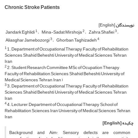
Chronic Stroke Patients
نویسندگان
[English]
1
2
3
Jandark Eghlidi
Mina-Sadat Mirshoja
Zahra Shafiei
3
4
Aliasghar Jamebozorgi
Ghorban Taghizadeh
1
1. Department of Occupational Therapy, Faculty of Rehabilitation
Sciences, Shahid Beheshti University of Medical Sciences, Tehran,
Iran
2
2. Student Research Committee, MSc of Ocupation Therapy,
Faculty of Rehabilitation Sciences, Shahid Beheshti University of
Medical Sciences, Tehran, Iran )
3
3. Department of Occupational Therapy, Faculty of Rehabilitation
Sciences, Shahid Beheshti University of Medical Sciences, Tehran,
Iran
4
4. Lecturer, Department of Occupational Therapy, School of
Rehabilitation Sciences, Iran University of Medical Sciences, Tehran,
Iran
چکیده
[English]
Background and Aim: Sensory defects are common