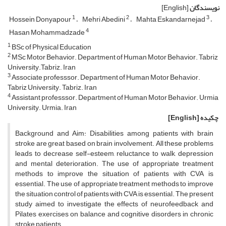
نویسندگان
[English]
1
2
3
Hossein Donyapour
Mehri Abedini
Mahta Eskandarnejad
4
Hasan Mohammadzade
1
BSc of Physical Education
2
MSc Motor Behavior. Department of Human Motor Behavior. Tabriz
University.Tabriz. Iran
3
Associate professsor. Department of Human Motor Behavior.
Tabriz University. Tabriz. Iran
4
Assistant professsor. Department of Human Motor Behavior. Urmia
University. Urmia. Iran
چکیده
[English]
Background and Aim: Disabilities among patients with brain
stroke are great based on brain involvement. All these problems
leads to decrease self-esteem, reluctance to walk, depression
and mental deterioration. The use of appropriate treatment
methods to improve the situation of patients with CVA is
essential. The use of appropriate treatment methods to improve
the situation control of patients with CVA is essential. The present
study aimed to investigate the effects of neurofeedback and
Pilates exercises on balance and cognitive disorders in chronic
stroke patients.