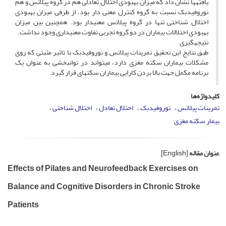
یافته­ها نشان داد که میزان بهبودی اختلال تعادلی هم در گروه پیلاتس و هم
نوروفیدبک نسبت به گروه کنترل معنی دار بود. از طرفی میزان بهبودی
اختلال شناختی تنها در گروه پیلاتس معنی­دار بود. همچنین بین میزان
بهبودی اختلالات بیماران در دو گروه تجربی تفاوت معنی­داری وجود نداشت.
نتیجه­گیری
طبق نتایج این تحقیق تمرینات پیلاتس و نوروفیدبک با تاثیر مثبتی که روی
مشکلات بیماران سکته مغزی دارد، می­تواند در توانبخشی به عنوان یک
برنامه مکمل جهت بالا بردن کارایی بیماران سکته­ای قرار گیرد.
کلیدواژه‌ها
تمرینات پیلاتس
نوروفیدبک
اختلال تعادل
اختلال شناختی
بیمار سکته مغزی
عنوان مقاله
[English]
Effects of Pilates and Neurofeedback Exercises on
Balance and Cognitive Disorders in Chronic Stroke
Patients