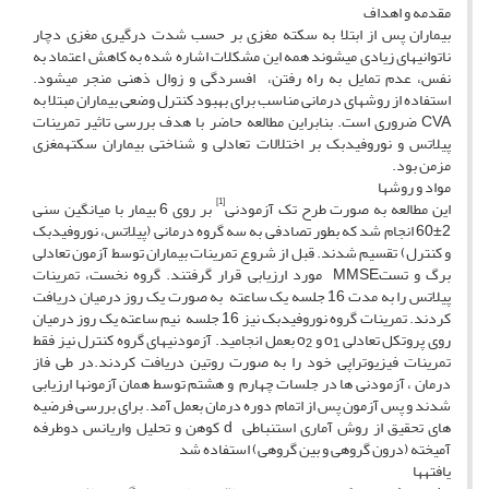
مقدمه و اهداف
بیماران پس از ابتلا به سکته مغزی بر حسب شدت درگیری مغزی دچار
ناتوانی­های زیادی می­شوند همه این مشکلات اشاره شده به کاهش اعتماد به
نفس، عدم تمایل به راه رفتن، افسردگی و زوال ذهنی منجر می­شود.
استفاده از روش­های درمانی مناسب برای بهبود کنترل وضعی بیماران مبتلا به
CVA ضروری است. بنابراین مطالعه حاضر با هدف بررسی تاثیر تمرینات
پیلاتس و نوروفیدبک بر اختلالات تعادلی و شناختی بیماران سکته­مغزی
مزمن بود.
مواد و روش­ها
[1]
این مطالعه به صورت طرح تک آزمودنی
بر روی 6 بیمار با میانگین سنی
2±60 انجام شد که بطور تصادفی به سه گروه درمانی (پیلاتس، نوروفیدبک
و کنترل) تقسیم شدند. قبل از شروع تمرینات بیماران توسط آزمون تعادلی
برگ و تستMMSE مورد ارزیابی قرار گرفتند. گروه نخست، تمرینات
پیلاتس را به مدت 16 جلسه یک ساعته به صورت یک روز درمیان دریافت
کردند. تمرینات گروه نوروفیدبک نیز 16 جلسه نیم ساعته یک روز درمیان
روی پروتکل تعادلی o
و o
بعمل انجامید. آزمودنی­های گروه کنترل نیز فقط
2
1
تمرینات فیزیوتراپی خود را به صورت روتین دریافت ­کردند.در طی فاز
درمان ، آزمودنی ها در جلسات چهارم و هشتم توسط همان آزمون­ها ارزیابی
­شدند و پس آزمون پس از اتمام دوره درمان بعمل آمد. برای بررسی فرضیه
های تحقیق از روش­ آماری استنباطی d کوهن و تحلیل واریانس دوطرفه
آمیخته (درون گروهی و بین گروهی) استفاده شد
یافته­ها