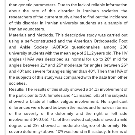
than genetic parameters. Due to the lack of reliable information
about the rate of this disorder in Iraninan societies, the
researchers of the current study aimed to find out the incidence
of this disorder in Iranian university students as a sample of
Iranian youngsters.
Materials and Methods: This descriptive study was carried out
using a self-constructed and the American Orthopaedic Foot
and Ankle Society (AOFAS) questionnaires among 290
university students with the mean age of 21±2 years old. The HV
angles (HVA) was described as normal for up to 20º, mild for
angles between 21º and 25º, moderate for angles between 26º
and 40º, and severe for angles higher than 40 º. Then, the HVA of
the subjects of this study was compared with the data from other
societies.
Results: The results of this study showed a 34.1% involvement of
the participants (30% females and 41% males). 58% of the subjects
showed a bilateral hallux valgus involvement. No significant
differences were found between the males and females in terms
of the severity of the deformity and the right or left side
involvement (P>0.05). 71% of the involved subjects showed a mild
degree and 29% showed a moderate degree of deformity. No
severe deformity (above 40º) was found in this study. In terms of