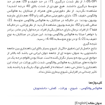
(05/0P>). از نظر شدت درگیری، 71% در حد خفیف و 29% هم در حد
متوسط درگیری داشتند. هیچ موردی از شدت بالای 40 درجه (شدید)
مشاهده نگردید. از نظر دفورمیتی های همراه، از مبتلایان به هالوکس
والگوس خفیف، 25% دارای دفورمیتی صافی کف پا و 69% هم دارای عارضه
بونیون بودند؛ در حالیکه در مبتلایان به هالوکس والگوس متوسط، 21%
صافی کف پا و 82% عارضه بونیون مشاهده گردید. از نظر وراثتی، درحالیکه
فقط 7% از افراد نرمال دارای حداقل یکی از افراد درجه اول (پدر،مادر، برادر
یا خواهر) مبتلا به هالوکس والگوس بودند، این میزان در مبتلایان به نوع
خفیف به 1/21% و در نوع متوسط به 4/46% رسید.
نتیجه گیری
نتایج حاصل از این تحقیق حاکی از شیوع بسیار بالای این ناهنجاری بین جامعه
دانشجویی به عنوان نمونه ای از جامعه جوان ایرانی می باشد که بالاتر از
جوامع غربی بوده و بسیار نگران کننده است. مبتلا بودن اقوام درجه یک در
خانواده های مبتلایان به هالوکس والگوس شدت تاثیر وراثت در ایجاد این
ناهنجاری را نشان می دهد. استفاده از کفشهای نوک باریک و یا پاشنه بلند
تاثیر چندانی در افزایش شیوع بیماری نشان نداد.
کلیدواژه‌ها
هالوکس والگوس
شیوع
وراثت
کفش - دانشجویان
عنوان مقاله
[English]