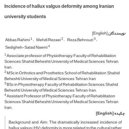
Incidence of hallux valgus deformity among Iranian
university students
نویسندگان
[English]
1
2
3
Abbas Rahimi
Mehdi Rezaei
Reza Behrouzi
4
Sedigheh-Satad Naemi
1
Associate professor of Physiotherapy, Faculty of Rehabilitation
Sciences, Shahid Beheshti University of Medical Sciences, Tehran,
Iran.
2
MSc in Orthotics and Prosthetics, School of Rehabilitation, Shahid
Beheshti University of Medical Sciences, Tehran, Iran
3
BSc in Physiotherapy, Faculty of Rehabilitation Sciences, Shahid
Beheshti University of Medical Sciences, Tehran, Iran.
4
Assistant Professor of Physiotherapy, Faculty of Rehabilitation
Sciences, Shahid Beheshti University of Medical Sciences, Tehran,
Iran.
چکیده
[English]
Background and Aim: The dramatically increased incidence of
hallux valgus (HV) deformity is more related to the cultural rather