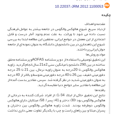
10.22037/JRM.2012.1100053
چکیده
مقدمه و اهداف
ازدیاد سریع شیوع هالوکس والگوس در جامعه بیشتر به عوامل فرهنگی
نسبت داده می شود تا وراثت. به علت عدم وجود آمار درست و قابل
اعتمادی از این معضل در جوامع ایرانی، محققین این مطالعه ابتدا به بررسی
شیوع این ناهنجاری در بین دانشجویان دانشگاه به عنوان نمونه ای از جامعه
جوان ایرانی پرداختند.
مواد و روش ها
این تحقیق توصیفی با استفاده از دو پرسشنامه AOFASو پرسشنامه محقق
ساخته در بین 290 دانشجو با میانگین سنی 2±21 سال انجام گردید. زاویه
هالوکس والگوس تا 20درجه به عنوان زاویه نرمال، بین 21 تا 25 درجه
دفورمیتی خفیف، بین 26 تا 40 درجه دفورمیتی متوسط و بالاتر از 40 درجه
به عنوان دفورمیتی شدید در نظر گرفته شد. سپس، مقادیر بدست آمده از
این مطالعه با مقادیر سایر جوامع دنیا مقایسه گردید.
یافته ها
نتایج این تحقیق حاکی از ابتلاء 1/34% از افراد شرکت کننده به درجاتی از
هالوکس والگوس بود (30% دختر و 41% پسر). 58% مبتلایان دارای هالوکس
والگوس دوطرفه بودند. شدت زاویه هالوکس والگوس بین دختران و
پسران مبتلا و بین پاهای راست و چپ با یکدیگر تفاوت معنی داری نداشت