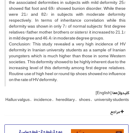
the associated deformities, in subjects with mild deformity, 25%
showed flat foot and 69% showed bunion disorder; While these
were 21% and 82% in subjects with moderate deformity,
respectively. In terms of inheritance correlation, while this
deformity was shown in only 7% of normal subjects’ first degree
relatives (father, mother, brothers or sisters), it increased to 21.1%
in mild degree and 46.4% in moderate degree groups.
Conclusion: This study revealed a very high incidence of HV
deformity in Iranian university students as a sample of Iranian
youngsters, which is much higher than those in some Western
societies. This deformity showed to be highly inherent due to the
increasing level of this deformity among first degree relatives.
Routine use of high heel or round tip shoes showed no influence
on the rate of HV deformity.
کلیدواژه‌ها
[English]
Hallux valgus
incidence
hereditary
shoes
university students
مراجع
دوره 1، شماره 2 - شماره پیاپی 2