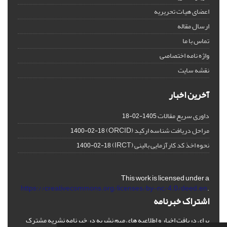
اعضای هیات تحریریه
ارسال مقاله
تماس با ما
واژه نامه اختصاصی
نقشه سایت
آخرین اخبار
داوری سریع مقالات
1405-02-18
مراحل دریافت شناسه ارکید (ORCID)
1400-02-18
نحوه اخذ کد کارآزمایی بالینی (IRCT)
1400-02-18
This work is licensed under a
https://creativecommons.org/licenses/by-nc/4.0/deed.en
.
اشتراک خبرنامه
برای دریافت اخبار و اطلاعیه های مهم نشریه در خبرنامه نشریه مشترک