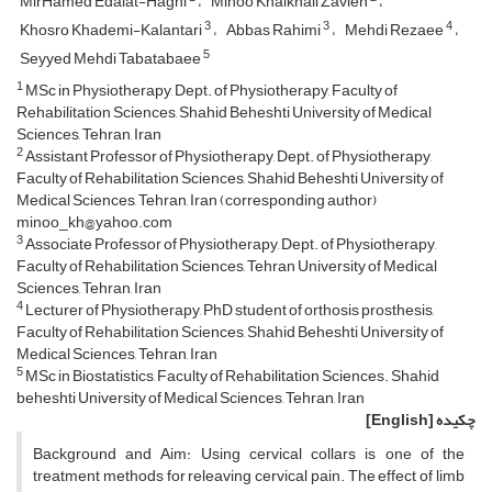
MirHamed Edalat-Haghi
Minoo Khalkhali Zavieh
3
3
4
Khosro Khademi-Kalantari
Abbas Rahimi
Mehdi Rezaee
5
Seyyed Mehdi Tabatabaee
1
MSc in Physiotherapy, Dept. of Physiotherapy, Faculty of
Rehabilitation Sciences, Shahid Beheshti University of Medical
Sciences, Tehran, Iran
2
Assistant Professor of Physiotherapy, Dept. of Physiotherapy,
Faculty of Rehabilitation Sciences, Shahid Beheshti University of
Medical Sciences, Tehran, Iran (corresponding author)
minoo_kh@yahoo.com
3
Associate Professor of Physiotherapy, Dept. of Physiotherapy,
Faculty of Rehabilitation Sciences, Tehran University of Medical
Sciences, Tehran, Iran
4
Lecturer of Physiotherapy, PhD student of orthosis prosthesis,
Faculty of Rehabilitation Sciences, Shahid Beheshti University of
Medical Sciences, Tehran, Iran
5
MSc in Biostatistics, Faculty of Rehabilitation Sciences. Shahid
beheshti University of Medical Sciences, Tehran, Iran
چکیده
[English]
Background and Aim: Using cervical collars is one of the
treatment methods for releaving cervical pain. The effect of limb