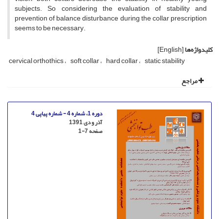
subjects. So considering the evaluation of stability and
prevention of balance disturbance during the collar prescription
seems to be necessary.
کلیدواژه‌ها
[English]
cervical orthothics
soft collar
hard collar
static stability
مراجع
دوره 1، شماره 4 - شماره پیاپی 4
آذر و دی 1391
صفحه
1-7