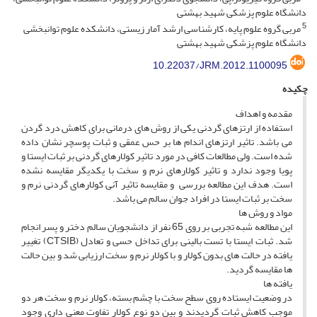
دانشگاه علوم پزشکی شهید بهشتی
5
مربی گروه علوم پایه، کارشناسی ارشد آمار زیستی، دانشکده علوم توانبخشی
دانشگاه علوم پزشکی شهید بهشتی
10.22037/JRM.2012.1100095
چکیده
مقدمه و اهداف
استفاده از ارتزهای گردنی یکی از روش های درمانی برای کاهش درد گردن
می باشد. تاثیر ارتزهای اندام ها بر حس عمقی و ثبات پوسچر نشان داده
شده است. ولی مطالعات کافی در مورد تاثیر کولارهای گردنی بر ثبات ایستا و
پویا وجود ندارد و تاثیر کولارهای نرم و سخت با یکدیگر مقایسه نشده
است. هدف این مطالعه بررسی و مقایسه تاثیر آنی کولارهای گردنی نرم و
سخت بر ثبات ایستا در افراد جوان سالم می باشد.
مواد و روش ها
این مطالعه شبه تجربی بر روی 65 نفر از دانشجویان سالم دختر و پسر انجام
شد. ثبات ایستا با تست بالینی برای تداخل حسی و تعادل (CTSIB) تغییر
یافته در حالت های بدون کولار و با کولار نرم و سخت ارزیابی شد و بین حالت
ها مقایسه گردید.
یافته ها
در وضعیت ایستاده روی سطح سخت با چشم بسته، کولار نرم و سخت هر دو
موجب کاهش ثبات گردیدند و بین دو نوع کولار تفاوت معنی داری وجود