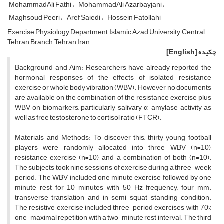
MohammadAli Fathi
MohammadAli Azarbayjani
Maghsoud Peeri
Aref Saiedi
Hossein Fatollahi
Exercise Physiology Department, Islamic Azad University, Central
Tehran Branch, Tehran Iran.
چکیده
[English]
Background and Aim: Researchers have already reported the
hormonal responses of the effects of isolated resistance
exercise or whole body vibration (WBV). However, no documents
are available on the combination of the resistance exercise plus
WBV on biomarkers, particularly salivary α-amylase activity as
well as free testosterone to cortisol ratio (FTCR).
Materials and Methods: To discover this, thirty young football
players were randomly allocated into three WBV (n=10),
resistance exercise (n=10), and a combination of both (n=10).
The subjects took nine sessions of exercise during a three-week
period. The WBV included one minute exercise followed by one
minute rest for 10 minutes with 50 Hz frequency, four mm.
transverse translation and in semi-squat standing condition.
The resistive exercise included three-period exercises with 70%
one-maximal repetition with a two-minute rest interval. The third