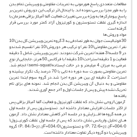
مطالعات متعددی پاسخ هورمونی به تمرینات مقاومتی و ویبریشن تمام بدن
را به طور مجزا بررسی نموده اند. با اینحال اثر ترکیب این دو روش تمرین بر
پاسخ بیومارکرها به ویژه بررسی تغییرات فعالیت آلفا آمیلاز بزاقی همزمان با
اندازه گیری غلظت تستوسترون و کورتیزول آزاد کمتر مورد بررسی قرار
گرفته است.
مواد و روش ها
30 فوتبالیست جوان به طور تصادفی به 3 گروه تمرین ویبریشن کل بدن(10
نفر)، تمرین مقاومتی(10 نفر) و ترکیب هر دو روش(10 نفر) تقسیم شدندو
در 9 جلسه(3 هفته) تمرین شرکت نمودند. تمرین ویبریشن شامل 1 دقیقه
فعالیت و 1 دقیقه استراحت(10 دقیقه) با فرکانس 50 هرتز، جابجایی از نوع
عرضی به میزان 4 میلیمتر و در حالت ایستاده(semi-squat) انجام شد.
تمرین مقاومتی بصورت سه دوره ده تایی با 70 درصد یک تکرار بیشینه و
استراحت 2 دقیقه ای بین هر دوره اجرا شد.در گروه سوم ابتدا تمرین
مقاومتی و به دنبال آن ویبریشن کل بدن انجام شد. نمونه های بزاق تام
تحریک نشده پیش و پس از جلسات اول و آخر جمع آوری شدند.
یافته ها
آزمون t زوجی نشان داد که غلظت کورتیزول و فعالیت آلفا آمیلاز بزاقی پس
از اکثر جلسات افزایش معنادار داشته اند. تستوسترون پس از جلسه اول
در همه گروه ها افـــزایش و در جلسه آخر کاهش معنادار نشان داد. آزمون
هــای تحلیل واریانس نشان دادند که پس از جلسه اول غلظت کورتیــزول(
004/0=P، 72/6=
F) و تستوسترون(034/0=P، 84/3=
F) گروه
27/2
27/2
ویبریشن با دو گروه دیگر تفاوت معنادار داشته است.