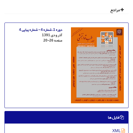
مراجع
دوره 1، شماره 4 - شماره پیاپی 4
آذر و دی 1391
صفحه
20-26
فایل ها
XML