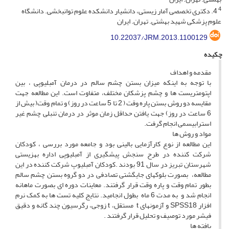
4
4. دکتری تخصصی آمار زیستی، دانشیار دانشکده علوم توانبخشی. دانشگاه
علوم پزشکی شهید بهشتی. تهران. ایران
10.22037/JRM.2013.1100129
چکیده
مقدمه و اهداف
با توجه به اینکه میزان بستن چشم سالم در درمان آمبلیوپی ، بین
اپتومتریست ها و چشم پزشکان مختلف، متفاوت است. این مطالعه جهت
مقایسه دو روش بستن پاره وقت ( 2 تا 5 ساعت در روز) و تمام وقت( بیش از
6 ساعت در روز) جهت یافتن حداقل زمان موثر در درمان تنبلی چشم غیر
استرابیسمی انجام گرفت.
مواد و روش ها
این مطالعه از نوع کارآزمایی بالینی بود و جامعه مورد بررسی ، کودکان
شرکت کننده در طرح سنجش پیشگیری از آمبلیوپی اداره بهزیستی
شهرستان تبریز در سال 91 بودند .کودکان آمبلیوپ شرکت کننده در این
مطالعه، بصورت بلوکهای جایگشتی تصادفی در دو گروه بستن چشم سالم
بطور تمام وقت و پاره وقت قرار گرفتند. معاینات دوره ای بصورت ماهانه
انجام شد و به مدت 6 ماه بطول انجامید. نتایج کلیه تست ها به کمک نرم
افزار SPSS18 و آزمونهای t مستقل، t زوجی، رگرسیون چند گانه و دقیق
فیشر مورد توصیف و تحلیل قرار گرفتند .
یافته ها