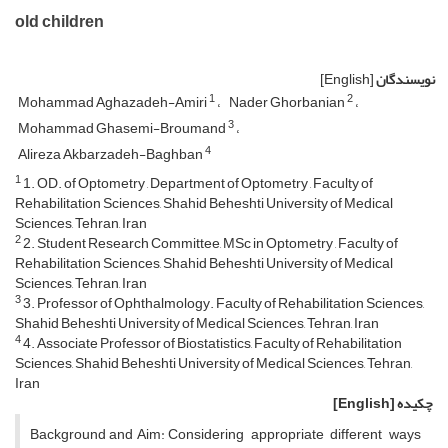
old children
نویسندگان
[English]
1
2
Mohammad Aghazadeh-Amiri
Nader Ghorbanian
3
Mohammad Ghasemi-Broumand
4
Alireza Akbarzadeh-Baghban
1
1. OD. of Optometry , Department of Optometry , Faculty of
Rehabilitation Sciences, Shahid Beheshti University of Medical
Sciences, Tehran, Iran
2
2. Student Research Committee, MSc in Optometry , Faculty of
Rehabilitation Sciences, Shahid Beheshti University of Medical
Sciences, Tehran, Iran
3
3. Professor of Ophthalmology. Faculty of Rehabilitation Sciences,
Shahid Beheshti University of Medical Sciences, Tehran, Iran
4
4. Associate Professor of Biostatistics, Faculty of Rehabilitation
Sciences, Shahid Beheshti University of Medical Sciences, Tehran,
Iran
چکیده
[English]
Background and Aim: Considering appropriate different ways