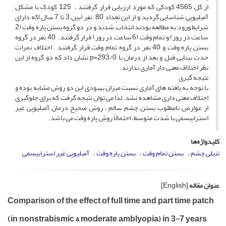
از کل 4565 کودکی که مورد ارزیابی قرار گرفتند ، 125 کودک با مشکل
آمبلیوپی شناسایی گردید و از این تعداد 80 نفر (بین 3 تا 7 سال)که دارای
شرایط ورود به مطالعه بودند انتخاب شدند و در دو گروه بستن پاره وقت (2
ساعت در روز) و تمام وقت (6 ساعت در روز) قرار گرفتند. 40 نفر در گروه
بستن پاره وقت و 40 نفر در گروه تمام وقت قرار گرفتند . اختلاف نمرات
حدت بینایی قبل و بعد از درمان با 293/0=p نشان داد که دو گروه از این
نظر اختلاف معنی دار آماری ندارند.
نتیجه گیری
با توجه به یافته های آماری نسبت میزان بهبودی این دو روش مشابه بوده و
اختلاف معنی داری مشاهده نشد. لذا می توان نتیجه گرفت که برای جلوگیری
از عوارض نامطلوب بستن چشم سالم ، روش صحیح درمان آمبلیوپی غیر
استرابیسمی با شدت متوسط، احتمالاً روش پاره وقت می باشد.
کلیدواژه‌ها
تنبلی چشم
بستن تمام وقت
بستن پاره وقت
آمبلیوپی غیر استرابیسمی
عنوان مقاله
[English]
Comparison of the effect of full time and part time patch
(in nonstrabismic & moderate amblyopia) in 3-7 years