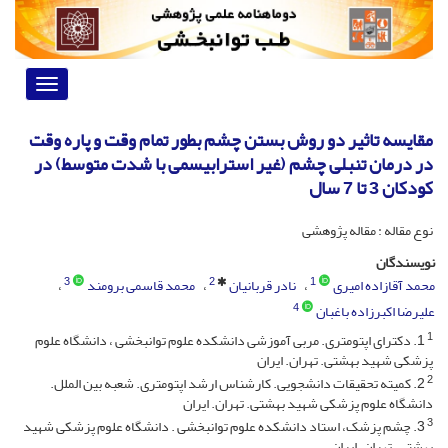
Toggle
vigation
مقایسه تاثیر دو روش بستن چشم بطور تمام وقت و پاره وقت
در درمان تنبلی چشم (غیر استرابیسمی با شدت متوسط) در
کودکان 3 تا 7 سال
نوع مقاله : مقاله پژوهشی
نویسندگان
3
2
1
محمد آقازاده امیری
نادر قربانیان
محمد قاسمی برومند
4
علیرضا اکبرزاده باغبان
1
1. دکترای اپتومتری. مربی آموزشی دانشکده علوم توانبخشی ، دانشگاه علوم
پزشکی شهید بهشتی. تهران. ایران
2
2. کمیته تحقیقات دانشجویی. کارشناس ارشد اپتومتری. شعبه بین الملل.
دانشگاه علوم پزشکی شهید بهشتی. تهران. ایران
3
3. چشم پزشک، استاد دانشکده علوم توانبخشی . دانشگاه علوم پزشکی شهید
بهشتی. تهران. ایران