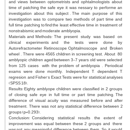
and views between optometrists and ophtalmologists about
time of patching the safe eye , it was nessary to performe an
investigation about this subject . The main purpose of this
investigation was to compare two methods of part time and
full time patching to find the least effective time in treatment of
nonstrabismic and moderate amblyopia.
Materials and Methods: The present study was based on
clinical experiments and the tests were done by
Autorefractometer, Retinoscope, Ophtalmoscope and Broken
wheel . There were 4565 children in screening test. About 80
amblyopic children aged between 3-7 years old were selected
from 125 cases with the problem of amblyopia . Periodical
exams were done monthly. Independent T, dependent T,
regresion, and Fisher’s Exact Tests were for statistical analyses
(SPSS 18).
Results: Eighty amblyope children were classified in 2 groups
of closing safe eye in full time or part time patching. The
difference of visual acuity was measured before and after
treatment. There was not any statistical difference between 2
groups (p=0.293).
Conclusion: Considering statistical results , the extent of
improvement was equal between these 2 groups and there
was not any meaningful difference between them. So, it would