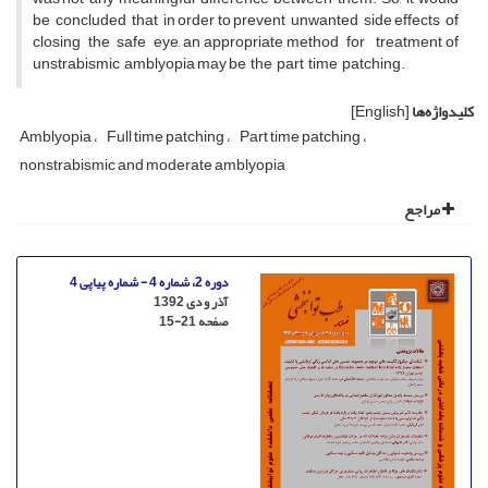
be concluded that in order to prevent unwanted side effects of
closing the safe eye, an appropriate method for treatment of
unstrabismic amblyopia may be the part time patching.
کلیدواژه‌ها
[English]
Amblyopia
Full time patching
Part time patching
nonstrabismic and moderate amblyopia
مراجع
دوره 2، شماره 4 - شماره پیاپی 4
آذر و دی 1392
صفحه
15-21