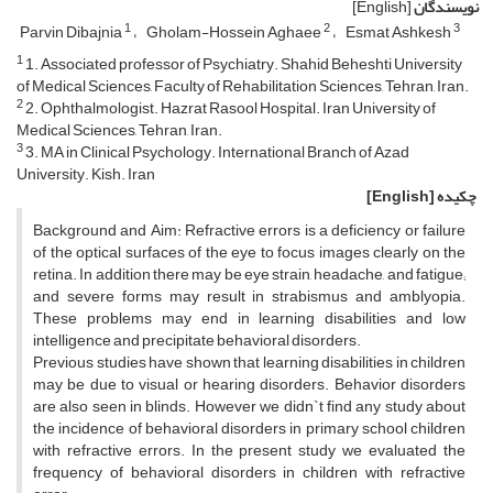
نویسندگان
[English]
1
2
3
Parvin Dibajnia
Gholam-Hossein Aghaee
Esmat Ashkesh
1
1. Associated professor of Psychiatry. Shahid Beheshti University
of Medical Sciences, Faculty of Rehabilitation Sciences, Tehran, Iran.
2
2. Ophthalmologist. Hazrat Rasool Hospital. Iran University of
Medical Sciences, Tehran, Iran.
3
3. MA in Clinical Psychology. International Branch of Azad
University. Kish. Iran
چکیده
[English]
Background and Aim: Refractive errors is a deficiency or failure
of the optical surfaces of the eye to focus images clearly on the
retina. In addition there may be eye strain, headache, and fatigue;
and severe forms may result in strabismus and amblyopia.
These problems may end in learning disabilities and low
intelligence and precipitate behavioral disorders.
Previous studies have shown that learning disabilities in children
may be due to visual or hearing disorders. Behavior disorders
are also seen in blinds. However we didn`t find any study about
the incidence of behavioral disorders in primary school children
with refractive errors. In the present study we evaluated the
frequency of behavioral disorders in children with refractive