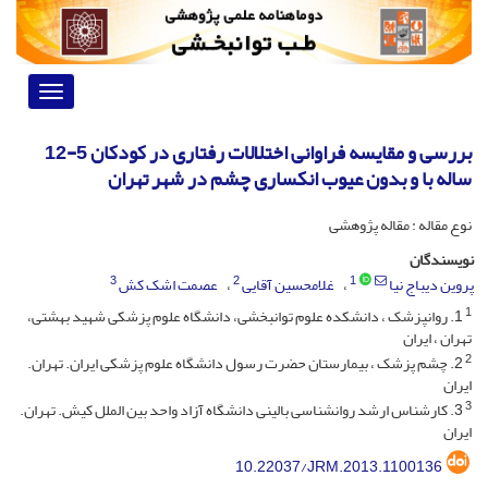
Toggle
vigation
بررسی و مقایسه فراوانی اختلالات رفتاری در کودکان 5-12
ساله با و بدون عیوب انکساری چشم در شهر تهران
نوع مقاله : مقاله پژوهشی
نویسندگان
3
2
1
پروین دیباج نیا
غلامحسین آقایی
عصمت اشک کش
1
1. روانپزشک ، دانشکده علوم توانبخشی، دانشگاه علوم پزشکی شهید بهشتی،
تهران ، ایران
2
2. چشم پزشک ، بیمارستان حضرت رسول دانشگاه علوم پزشکی ایران. تهران.
ایران
3
3. کارشناس ارشد روانشناسی بالینی دانشگاه آزاد واحد بین الملل کیش. تهران.
ایران
10.22037/JRM.2013.1100136