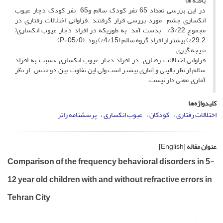
یافته ها
در این بررسی تعداد 65 نفر کودک سالم و65 نفر کودک دچار عیوب
انکساری چشم مورد بررسی قرار گرفتند .فراوانی اختلالات رفتاری در
مجموع 3/22% بدست آمد به طوریکه در افراد دچار عیوب انکساری(
29.2%) بیشتر از افراد گروه سالم (4/15%) بود. (05/0=P)
نتیجه گیری
فراوانی اختلالات رفتاری در افراد دچار عیوب انکساری ،نسبت به افراد
سالم از نظر بالینی و آماری بیشتر است ولی این تفاوت بین دو جنس از نظر
آماری معنی دار نیست.
کلیدواژه‌ها
اختلالات رفتاری
کودکان
عیوب انکساری
پرسشنامه راتر
عنوان مقاله
[English]
Comparison of the frequency behavioral disorders in 5-
12 year old children with and without refractive errors in
Tehran City