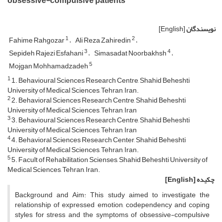
obsessive-compulsive patients
نویسندگان
[English]
1
2
Fahime Rahgozar
Ali Reza Zahiredin
3
4
Sepideh Rajezi Esfahani
Simasadat Noorbakhsh
5
Mojgan Mohhamadzadeh
1
1. Behavioural Sciences Research Centre, Shahid Beheshti
University of Medical Sciences, Tehran, Iran.
2
2. Behavioral Sciences Research Centre, Shahid Beheshti
University of Medical Sciences, Tehran, Iran
3
3. Behavioural Sciences Research Centre, Shahid Beheshti
University of Medical Sciences, Tehran, Iran
4
4. Behavioral Sciences Research Center, Shahid Beheshti
University of Medical Sciences, Tehran, Iran.
5
5. Facult of Rehabilitation Scienses, Shahid Beheshti University of
Medical Sciences, Tehran, Iran.
چکیده
[English]
Background and Aim: This study aimed to investigate the
relationship of expressed emotion, codependency and coping
styles for stress and the symptoms of obsessive-compulsive