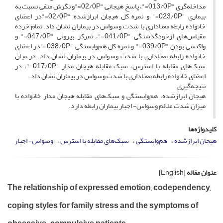
مداخله‌گری "013/0P="، پاسخ هیجانی "02/0P="و نگرش منفی نسبت به
بیماری "023/0P=" و نمره کل هیجان ابرازشده "02/0P="در اعضای
خانواده رابطه معناداری با شدت وسواس در بیماران نشان داد. تمام خرده
مقیاس‌های ازخودگذشتگی "041/0P="، تمرکز بیرونی "047/0P=" و
واکنشی بودن "039/0P=" و نمره کل هم‌وابستگی "038/0P="در اعضای
خانواده رابطه معناداری با شدت وسواس در بیماران نشان داد. در میان
سبک‌های مقابله با استرس، سبک مقابله هیجان مدار "017/0P="، در
اعضای خانواده رابطه معناداری با شدت وسواس در بیماران نشان داد.
نتیجه‌گیری
هیجان ابرازشده، هم‌وابستگی و سبک‌های مقابله هیجان مدار خانواده با
میزان شدت علائم وسواس- اجبار بیماران رابطه دارد.
کلیدواژه‌ها
هیجان ابرازشده
هم‌وابستگی
سبک‌های مقابله با استرس
وسواس- اجبار
عنوان مقاله
[English]
The relationship of expressed emotion, codependency,
coping styles for family stress and the symptoms of