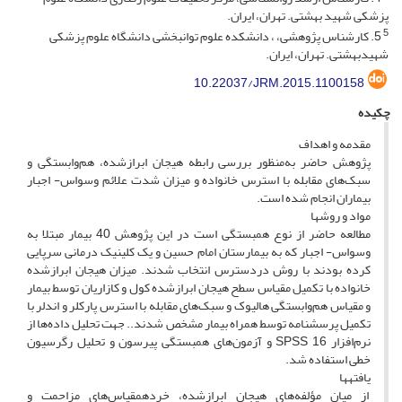
پزشکی شهید بهشتی. تهران، ایران.
5
5. کارشناس پژوهشی، ، دانشکده علوم توانبخشی دانشگاه علوم پزشکی
شهیدبهشتی. تهران، ایران.
10.22037/JRM.2015.1100158
چکیده
مقدمه و اهداف
پژوهش حاضر به‌منظور بررسی رابطه هیجان ابرازشده، هم‌وابستگی و
سبک‌های مقابله با استرس خانواده و میزان شدت علائم وسواس- اجبار
بیماران انجام شده است.
مواد و روش­ها
مطالعه حاضر از نوع همبستگی است در این پژوهش 40 بیمار مبتلا به
وسواس- اجبار که به بیمارستان امام حسین و یک کلینیک درمانی سرپایی
کرده بودند با روش دردسترس انتخاب شدند. میزان هیجان ابرازشده
خانواده با تکمیل مقیاس سطح هیجان ابرازشده کول و کازاریان توسط بیمار
و مقیاس هم‌وابستگی هالیوک و سبک‌های مقابله با استرس پارکلر و اندلر با
تکمیل پرسشنامه توسط همراه بیمار مشخص شدند.. جهت تحلیل داده‌ها از
نرم‌افزار SPSS 16 و آزمون‌های همبستگی پیرسون و تحلیل رگرسیون
خطی استفاده شد.
یافته­ها
از میان مؤلفه‌های هیجان ابرازشده، خرده­مقیاس‌های مزاحمت و