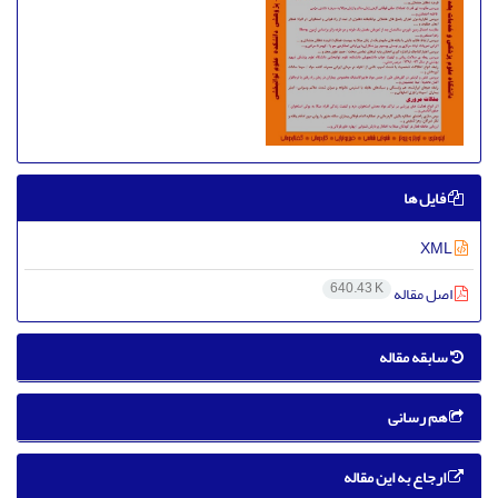
فایل ها
XML
640.43 K
اصل مقاله
سابقه مقاله
هم رسانی
ارجاع به این مقاله