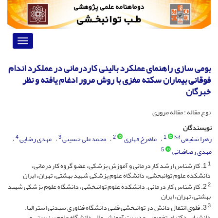
Toggle
vigation
بومی سازی راهنمای عملکرد بالینی کاردرمانی در عملکرد اندام
فوقانی بیماران سکته مغزی با روش مرور ادغام یافته و نظر
خبرگان
نوع مقاله : مقاله مروری
نویسندگان
4
3
2
1
زهرا شفیعی
ماهرخ قهاری
محمدعلی حسینی
مهدی رضایی
5
مهدی رصافیانی
1
1. کارشناس ارشد کاردرمانی و آموزش پزشکی، عضو گروه کاردرمانی،
دانشکده علوم توانبخشی، دانشگاه علوم پزشکی شهید بهشتی، تهران، ایران
2
2. کارشناس کاردرمانی. دانشکده علوم توانبخشی، دانشگاه علوم پزشکی شهید
بهشتی، تهران، ایران
3
3. فلوی انتقال دانش در توانبخشی قلبی دانشگاه فناوری سیدنی استرالیا.
دانشیار ، دکترای تخصصی مدیریت آموزش عالی دانشگاه علوم بهزیستی و