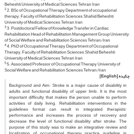
Beheshti University of Medical Sciences, Tehran, Iran
2
2. BSc of Occupational Therapy, Department of occupational
therapy. Faculty of Rehabilitation Sciences, Shahid Beheshti
University of Medical Sciences, Tehran, Iran
3
3. Postdoctoral Fellow of Knowledge Transfer in Cardiac
Rehabilitation Head of Rehabilitation Management Group University
of Social Welfare and Rehabilitation Sciences Tehran/Iran
4
4. PhD of Occupational Therapy, Department of Occupational
Therapy. Faculty of Rehabilitation Sciences, Shahid Beheshti
University of Medical Sciences, Tehran, Iran
5
5. Associated Professor of Occupational Therapy, University of
Social Welfare and Rehabilitation Sciences Tehran/Iran
چکیده
[English]
Background and Aim: Stroke is a major cause of disability in
adults and functional disability of upper limb. It is the most
important difficulty that makes the person unable to perform
activities of daily living. Rehabilitation interventions in the
guidelines format can result in integrated therapists’
performance and increases the process of recovery and
decrease the level of functional disability after stroke. The
purpose of this study was to make an integrative review and
localization of occupational therapy practice guideline in