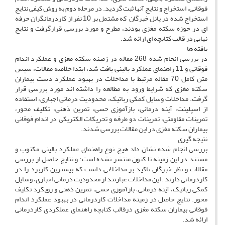
فوقانی، استخراج و نتایج آنها ثبت گردید. در مرحله دوم به روش کیفی نتایج
استخراج شده در پانل خبرگان که مشتمل بر 10 نفر از کاردرمانگران حرفه
ای در حوزه سکته مغزی بودند، مطرح و مورد بررسی قرارگرفت و نتایج
نهایی در قالب کتابچه ای ارائه شد.
یافته ها
در بررسی انجام شده 268 مقاله در زمینه سکته مغزی و عملکرد اندام
فوقانی و 11 راهنمای عملکرد بالینی یافت شد، ابتدا خلاصه مقالات، سپس
متن کامل 70 مقاله مرتبط با مداخلات در بهبود عملکرد دست بیماران
سکته مغزی که شرایط ورود به مطالعه را داشته اند مورد بررسی قرار
گرفت. مداخلات وسایل کمکی رباتیک، محدودیت درمانی اجباری، استفاده
از اسپلینت، آینه درمانی، بازآموزی حسی، تمرین ذهنی، تکلیف محور،
تمرینات مقاومتی، تمرینات دو طرفه و تحریکات الکتریکی در اندام فوقانی
بیماران سکته مغزی در این مقالات بررسی شدند.
نتیجه گیری
بررسی انجام شده نشان داد هیچ نوع راهنمای عملکرد بالینی مکتوب و
مستند در این زمینه تا کنون منتشر نشده است؛ و نتایج حاصل از بررسی
مقالات و نظر خبرگان تاکید بر مداخلاتی داشت که بیشترین کاربرد را در
کاردرمانی دارند . این مداخلات عبارتند از محدودیت درمانی اجباری، وسایل
کمکی رباتیک، آینه درمانی، بازآموزی حسی، تمرین ذهنی و رویکرد تکلیف
محور. نتایج حاصل در زمینه مداخلات کاردرمانی در بهبود عملکرد اندام
فوقانی بیماران سکته مغزی درقالب کتابچه راهنمای عملکردی کاردرمانی
ارائه شد.