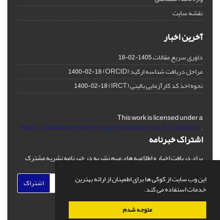
نقشه سایت
آخرین اخبار
داوری سریع مقالات
1405-02-18
مراحل دریافت شناسه ارکید (ORCID)
1400-02-18
نحوه اخذ کد کارآزمایی بالینی (IRCT)
1400-02-18
This work is licensed under a
https://creativecommons.org/licenses/by-nc/4.0/deed.en
.
اشتراک خبرنامه
برای دریافت اخبار و اطلاعیه های مهم نشریه در خبرنامه نشریه مشترک
شوید.
این وب سایت از کوکی ها برای اطمینان از ارائه بهترین
اشتراک
خدمات استفاده می کند.
متوجه شدم