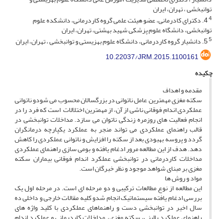
توانبخشی ، تهران، ایران
4
4. دکترای کادرمانی، عضو هیئت علمی گروه کاردرمانی، دانشکده علوم
توانبخشی، دانشگاه علوم پزشکی شهید بهشتی، تهران، ایران
5
5. دانشیار گروه کاردرمانی، دانشگاه علوم بهزیستی و توانبخشی ، تهران، ایران
10.22037/JRM.2015.1100161
چکیده
مقدمه و اهداف
سکته مغزی مهمترین عامل ناتوانی در بزرگسالان محسوب می شودو ناتوانی
عملکردی اندام فوقانی ناشی از آن، از مهمترین اختلالات است که فرد را در
انجام فعالیت های روزمره زندگی ناتوان می سازد. مداخلات توانبخشی در
قالب راهنمای عملکردی می تواند منجر به عملکرد یکپارچه درمانگران
گردد و پروسه بهبودی بعد از سکته را افزایش و ناتوانی عملکردی را کاهش
دهد. هدف از این مطالعه مرور ادغام یافته و بومی سازی راهنمای عملکردی
مداخلات کاردرمانی در توانبخشی عملکرد اندام فوقانی بیماران سکته
مغزی بر مبنای شواهد موجود و نظر خبرگان است.
مواد و روش ها
این مطالعه از نوع مطالعات ترکیبی و دو مرحله ای است. در مرحله اول یک
بررسی ادغام یافته سیستماتیک انجام شدو کلیه مقالات خارجی و داخلی ده
سال اخیر در توانبخشی دست و راهنماهای عملکردی با کلید واژه های
راهنمای عملکرد بالینی، سکته مغزی، مداخلات کاردرمانی و عملکرد اندام