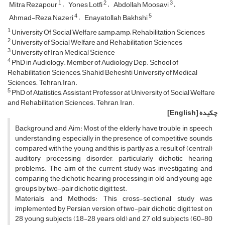
1
2
3
Mitra Rezapour
Yones Lotfi
Abdollah Moosavi
4
5
Ahmad-Reza Nazeri
Enayatollah Bakhshi
1
University Of Social Welfare &amp;amp; Rehabilitation Sciences
2
University of Social Welfare and Rehabilitation Sciences
3
University of Iran Medical Science
4
PhD in Audiology. Member of Audiology Dep. School of
Rehabilitation Sciences, Shahid Beheshti University of Medical
Sciences, , Tehran, Iran.
5
PhD of Atatistics, Assistant Professor at University of Social Welfare
and Rehabilitation Sciences. Tehran, Iran.
چکیده
[English]
Background and Aim: Most of the elderly have trouble in speech
understanding especially in the presence of competitive sounds
compared with the young and this is partly as a result of (central)
auditory processing disorder, particularly dichotic hearing
problems. The aim of the current study was investigating and
comparing the dichotic hearing processing in old and young age
groups by two-pair dichotic digit test.
Materials and Methods: This cross-sectional study was
implemented by Persian version of two-pair dichotic digit test on
28 young subjects (18-28 years old) and 27 old subjects (60-80