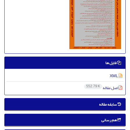
فایل ها
XML
552.79 K
اصل مقاله
سابقه مقاله
هم رسانی