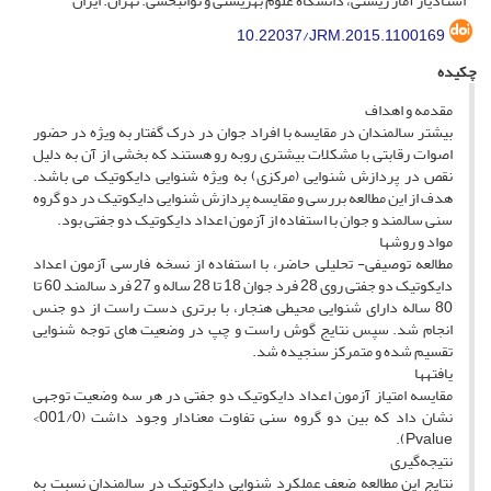
استادیار آمار زیستی، دانشگاه علوم بهزیستی و توانبخشی. تهران. ایران
10.22037/JRM.2015.1100169
چکیده
مقدمه و اهداف
بیشتر سالمندان در مقایسه با افراد جوان در درک گفتار به ویژه در حضور
اصوات رقابتی با مشکلات بیشتری روبه رو هستند که بخشی از آن به دلیل
نقص در پردازش شنوایی (مرکزی) به ویژه شنوایی دایکوتیک می باشد.
هدف از این مطالعه بررسی و مقایسه پردازش شنوایی دایکوتیک در دو گروه
سنی سالمند و جوان با استفاده از آزمون اعداد دایکوتیک دو جفتی بود.
مواد و روش­ها
مطالعه توصیفی- تحلیلی حاضر، با استفاده از نسخه فارسی آزمون اعداد
دایکوتیک دو جفتی روی 28 فرد جوان 18 تا 28 ساله و 27 فرد سالمند 60 تا
80 ساله دارای شنوایی محیطی هنجار، با ‌برتری دست راست از دو جنس
انجام شد. سپس نتایج گوش راست و چپ در وضعیت های توجه شنوایی
تقسیم شده و متمرکز سنجیده شد.
یافته­ها
مقایسه امتیاز آزمون اعداد دایکوتیک دو جفتی در هر سه وضعیت توجهی
نشان داد که بین دو گروه سنی تفاوت معنادار وجود داشت (001/0>
Pvalue).
نتیجه‌گیری
نتایج این مطالعه ضعف عملکرد شنوایی دایکوتیک در سالمندان نسبت به