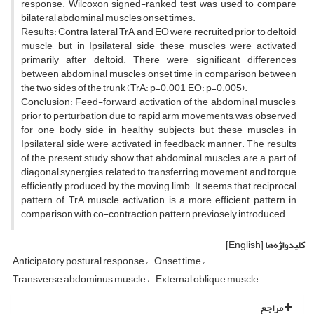
response. Wilcoxon signed-ranked test was used to compare
bilateral abdominal muscles onset times.
Results: Contra lateral TrA and EO were recruited prior to deltoid
muscle, but in Ipsilateral side these muscles were activated
primarily after deltoid. There were significant differences
between abdominal muscles onset time in comparison between
the two sides of the trunk (TrA: p=0.001, EO: p=0.005).
Conclusion: Feed-forward activation of the abdominal muscles,
prior to perturbation due to rapid arm movements, was observed
for one body side in healthy subjects but these muscles in
Ipsilateral side were activated in feedback manner. The results
of the present study show that abdominal muscles are a part of
diagonal synergies related to transferring movement and torque
efficiently produced by the moving limb. It seems that reciprocal
pattern of TrA muscle activation is a more efficient pattern in
comparison with co-contraction pattern previosely introduced.
کلیدواژه‌ها
[English]
Anticipatory postural response
Onset time
Transverse abdominus muscle
External oblique muscle
مراجع