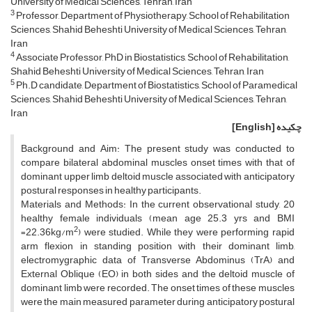
University of Medical Sciences, Tehran, Iran
3
Professor, Department of Physiotherapy, School of Rehabilitation
Sciences, Shahid Beheshti University of Medical Sciences, Tehran,
Iran
4
Associate Professor, PhD in Biostatistics, School of Rehabilitation,
Shahid Beheshti University of Medical Sciences, Tehran, Iran
5
Ph.D candidate, Department of Biostatistics, School of Paramedical
Sciences, Shahid Beheshti University of Medical Sciences, Tehran,
Iran
چکیده
[English]
Background and Aim: The present study was conducted to
compare bilateral abdominal muscles onset times with that of
dominant upper limb deltoid muscle associated with anticipatory
postural responses in healthy participants.
Materials and Methods: In the current observational study, 20
healthy female individuals (mean age 25.3 yrs and BMI
2
=22.36kg/m
) were studied. While they were performing rapid
arm flexion in standing position with their dominant limb,
electromygraphic data of Transverse Abdominus (TrA) and
External Oblique (EO) in both sides and the deltoid muscle of
dominant limb were recorded. The onset times of these muscles
were the main measured parameter during anticipatory postural