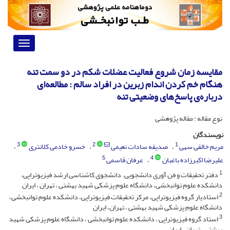
Toggle
vigation
مقایسه زمان شروع فعالیت عضلات شکم در دو سمت تنه
هنگام خم کردن اندام زبرین در افراد سالم : مطالعه‌ای
درباره‌ی پاسخ‌های وضعیتی تنه
نوع مقاله : مقاله پژوهشی
نویسندگان
3
2
1
مریم خالقی سهی
صدیقه سادات نعیمی
خسرو خادمی کلانتری
5
4
علیرضا اکبرزاده باغبان
عرفان قاسمی
1
دفتر تحقیقات و فن آوری دانشجویی. دانشجوی کاشناسی ارشد فیزیوتراپی،
دانشکده علوم توانبخشی، دانشگاه علوم پزشکی شهید بهشتی ، تهران ، ایران
2
استادیار گروه فیزیوتراپی، مرکز تحقیقات فیزیوتراپی، دانشکده علوم توانبخشی،
دانشگاه علوم پزشکی شهید بهشتی ، تهران، ایران
3
استاد گروه فیزیوتراپی ، دانشکده علوم توانبخشی ، دانشگاه علوم پزشکی شهید
بهشتی ، تهران ، ایران