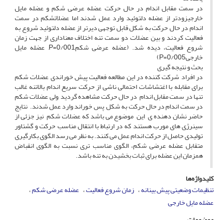
در سمت مقابل اندام در حال حرکت عضله عرضی شکم و عضله مایل
خارجیزودتر از عضله دلتوئید وارد عمل شدند اما عضلاتشکم در سمت
اندام در حال حرکت به شکل قابل توجهی دیرتر از عضله دلتوئید شروع به
فعالیت کردند و بین عضلات دو سمت تنه اختلاف معناداری از جهت زمان
شروع فعالیت، دیده شد. (عضله عرضی شکمP=0/001, عضله مایل
خارجیP=0/005)
بحث و نتیجه گیری
در افراد شرکت کننده در این مطالعه فعالیت پیش خوراندی عضلات شکم
برای مقابله با اغتشاشات احتمالی ناشی از حرکت سریع اندام بالاتنه غالب
تنها در سمت مقابل اندام در حال حرکت مشاهده گردید ولی عضلات شکم
در سمت اندام در حال حرکت به شکل پس خوراند وارد عمل شدند. نتایج
حاضر نشان دهنده ی این موضوع می باشد که عضلات شکم نیز جزئی از
سینرژی های مورب هستند که در ارتباط با انتقال مناسب حرکت و گشتاور
تولیدی حاصل از حرکت اندام عمل می کنند. به نظر می رسد الگوی بکارگیری
متقابل عضله عرضی شکم، الگوی مناسب تری نسبت به الگوی انقباض
همزمان این عضله برای ثبات بخشیدن به تنه باشد.
کلیدواژه‌ها
تنظیمات وضعیتی پیش بینانه
زمان شروع فعالیت
عضله عرضی شکم
عضله مایل خارجی
موضوعات