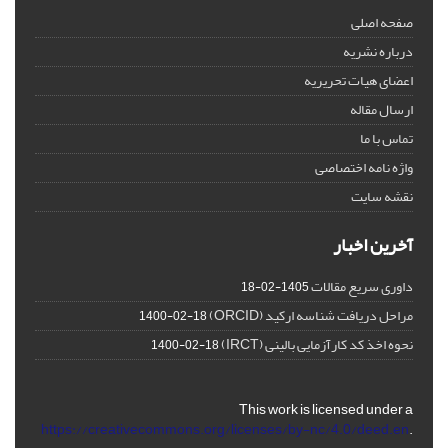
صفحه اصلی
درباره نشریه
اعضای هیات تحریریه
ارسال مقاله
تماس با ما
واژه نامه اختصاصی
نقشه سایت
آخرین اخبار
داوری سریع مقالات
1405-02-18
مراحل دریافت شناسه ارکید (ORCID)
1400-02-18
نحوه اخذ کد کارآزمایی بالینی (IRCT)
1400-02-18
This work is licensed under a
https://creativecommons.org/licenses/by-nc/4.0/deed.en
.