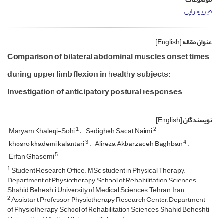
فیزیوتراپی
عنوان مقاله
[English]
Comparison of bilateral abdominal muscles onset times
during upper limb flexion in healthy subjects:
Investigation of anticipatory postural responses
نویسندگان
[English]
1
2
Maryam Khaleqi-Sohi
Sedigheh Sadat Naimi
3
4
khosro khademi kalantari
Alireza Akbarzadeh Baghban
5
Erfan Ghasemi
1
Student Research Office. MSc student in Physical Therapy,
Department of Physiotherapy, School of Rehabilitation Sciences,
Shahid Beheshti University of Medical Sciences, Tehran, Iran
2
Assistant Professor, Physiotherapy Research Center, Department
of Physiotherapy, School of Rehabilitation Sciences, Shahid Beheshti