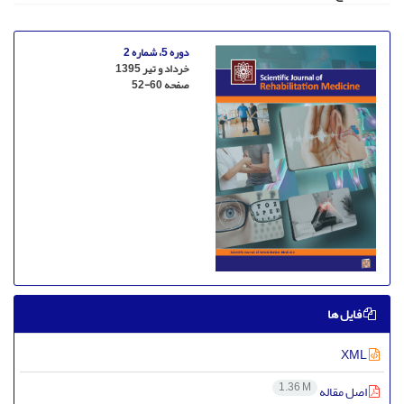
دوره 5، شماره 2
خرداد و تیر 1395
صفحه
52-60
فایل ها
XML
1.36 M
اصل مقاله