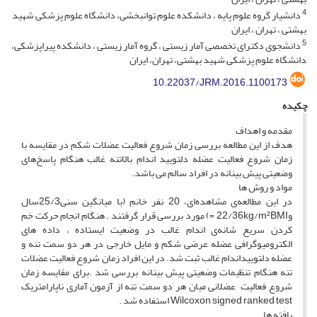
4
دانشیار گروه علوم پایه ، دانشکده علوم توانبخشی، دانشگاه علوم پزشکی شهید
بهشتی ، تهران ، ایران
5
دانشجوی دکترای تخصصی آمار زیستی ، گروه آمار زیستی ، دانشکده پیراپزشکی،
دانشگاه علوم پزشکی شهید بهشتی، تهران، ایران
10.22037/JRM.2016.1100173
چکیده
مقدمه و اهداف
هدف از این مطالعه بررسی زمان شروع فعالیت عضلات شکم در مقایسه با
زمان شروع فعالیت عضله دلتویید اندام بالاتنه غالب هنگام پاسخ‌های
وضعیتی پیش بینانه در افراد سالم می باشد.
مواد و روش ها
در این مطالعه‌ی مشاهده‌ای، 20 نفر خانم (با میانگین سنی25/3سال
و22/36kg/m²BMI =) مورد بررسی قرار گرفتند . هنگام انجام حرکت خم
کردن سریع شانه‌ی اندام غالب در وضعیت ایستاده ، داده های
الکترومیوگرافی عضله عرضی شکم و مایل خارجی در هر دو سمت تنه و
عضله دلتوییداندام غالب ثبت شد. در این افراد زمان شروع فعالیت عضلات
تنه هنگام تنظیمات وضعیتی پیش بینانه بررسی شد .برای مقایسه زمان
شروع فعالیت عضلانی میان هر دو سمت تنه از آزمون آماری ناپارامتریک
Wilcoxon signed ranked test استفاده شد .
یافته ها