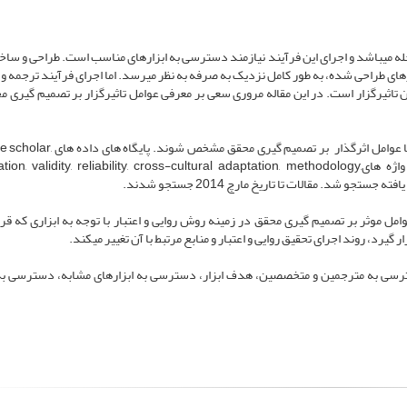
ه می­باشد و اجرای این فرآیند نیازمند دسترسی به ابزارهای مناسب است. طراحی و ساخت
ارهای طراحی شده، به طور کامل نزدیک به صرفه به نظر می­رسد. اما اجرای فرآیند ترجمه 
 آن تاثیرگزار است. در این مقاله مروری سعی بر معرفی عوامل تاثیرگزار بر تصمیم گیری 
با توجه به هدف این پژوهش، منابع مورد بررسی قرار گرفتند تا عوامل اثرگذار بر تصمیم گ
Pub Med, ProQuest, Elsevier و OT seeker با کلید واژه هایn, validity, reliability, cross-cultural adaptation, methodology
عوامل موثر بر تصمیم گیری محقق در زمینه روش روایی و اعتبار با توجه به ابزاری که قر
گیرد، روند اجرای تحقیق روایی و اعتبار و منابع مرتبط با آن تغییر می­کند.
دسترسی به مترجمین و متخصصین، هدف ابزار، دسترسی به ابزارهای مشابه، دسترسی به