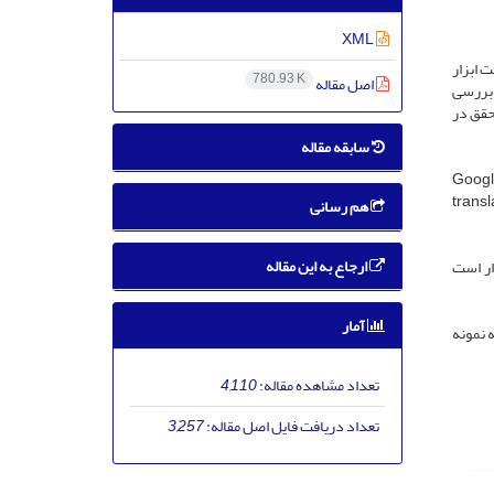
XML
 ابزار
780.93 K
اصل مقاله
و بررسی
محقق در
سابقه مقاله
یری محقق مشخص شوند. پایگاه های داده های Google scholar,
translatio,
هم رسانی
ارجاع به این مقاله
ار است
آمار
 نمونه
تعداد مشاهده مقاله:
4,110
تعداد دریافت فایل اصل مقاله:
3,257