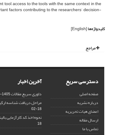
 tool, access to the tools with the same context in the
ant factors contributing to the researchers’ decision-
کلیدواژه‌ها
[English]
مراجع
دسترسی سریع
آخرین اخبار
صفحه اصلی
داوری سریع مقالات
1405-02-18
درباره نشریه
مراحل دریافت شناسه ارکید (CID
02-18
اعضای هیات تحریریه
نحوه اخذ کد کارآزمایی بالینی (CT
ارسال مقاله
18
تماس با ما