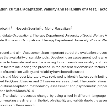
tion, cultural adaptation, validity and reliability of a test: F
1
1
2
Nobakht
Hossein Sourtigi
Mehdi Rassafiani
didate, Occupational Therapy Department, University of Social Welfare An
ted Professor, Occupational Therapy Department, University of Social Welf
ound and aim: Assessment is an important part of the evaluation process,
es the availability of suitable tools. Developing an assessment tool is 
able to translate and use the existing tools. Translation, validity, and rel
ent factors influencing the process. In the present review article, factors
 of translation, validity and reliability have been discussed.
als and Methods: Literature was reviewed to identify factors contributin
d, ProQuest, Elsevier, and OT seeker were searched. The combinations of the
cultural adaptation, methodology, assessment, and psychometric propert
shed before March 2014.
t: Translation processes change by using a tool in different language 
on-making are different in the field of reliability and validity due to the ass
sources of the research.