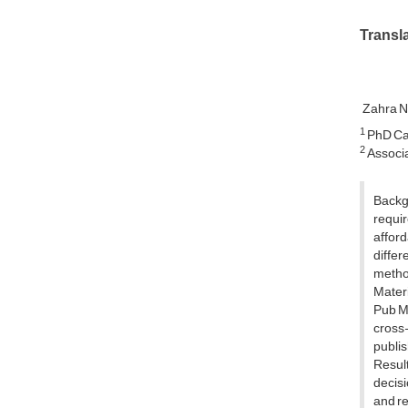
Transla
Zahra 
1
PhD Can
2
Associa
Backgr
requir
afford
differ
method
Materi
Pub Me
cross-
publi
Resul
decisi
and re