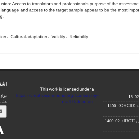
sion: Access to translators and professionals, purpose of the assessment
 language, and access to the target sample appear to be the most import
g.
tion
Cultural adaptation
Validity
Reliability
اشت
This work is licensed under a
برای
https://creativecommons.org/licenses/by-
مشت
nc/4.0/deed.en
.
OR)
1400-
IR)
1400-02-