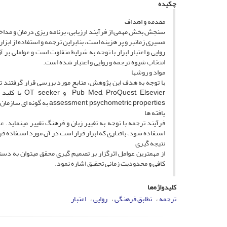
چکیده
مقدمه و اهداف
سنجش بخش مهمی از فرآیند ارزیابی، برنامه ریزی درمان و مداخل
مسیری زمانبر و پر هزینه است، بنابراین ترجمه و استفاده از ابز
روایی و اعتبار ابزار با توجه به شرایط متفاوت است و عواملی بر
انتخاب شیوه ترجمه و روایی و اعتبار شده است.
مواد و روشها
assessment, psychometric properties به گونه ای سازمان یافته جستجو شد. مقالات تا تاریخ مارچ 2014 جستجو شدند.
یافته ها
فرآیند ترجمه با توجه به تغییر زبان و فرهنگ تغییر می­نماید. 
استفاده شود، بافتاری که ابزار قرار است در آن مورد استفاده قرار 
نتیجه گیری
از مهمترین عوامل اثرگزار بر تصمیم گیری محقق می­توان به 
کافی و محدودیت زمانی تحقیق اشاره نمود.
کلیدواژه‌ها
ترجمه
تطابق فرهنگی
روایی
اعتبار