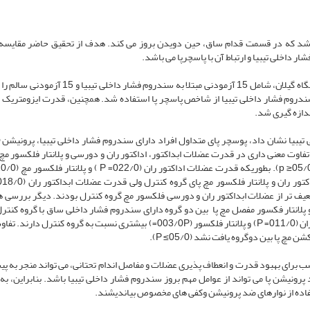
باشد که در قسمت قدام ساق، حین دویدن بروز می کند. هدف از تحقیق حاضر مقایس
ار داخلی تیبیا و ارتباط آن با پاسچرپا می باشد.
نمونه آماری این تحقیق را30 نفر از دانشجویان تربیت بدنی دانشگاه گیلان، شامل 15 آزمودنی مبتلا به سندروم 
سندروم فشار داخلی تیبیا از شاخص پاسچر پا استفاده شد. همچنین، قدرت ایزومتریک و
ندازه گیری شد.
 تحقیق نشان داد، تفاوت معنی داری در قدرت عضلات ابداکتور، اداکتور ران و دورسی و پلانتار فلکسور مچ
ارای این سندروم، ضعیف تر از عضلات ابداکتور ران و دورسی فلکسور مچ گروه کنترل بودند. دیگر بررسی
لانتار فکسور مفصل مچ پا بین دو گروه دارای سندروم فشار داخلی ساق با گروه کنتر
دارد (05/0≤ p) و گروه دارای سندروم، دامنه چرخش به خارج ران (011/0= P) و پلانتار فلکسور (003/0P=) بیشتری نسبت به گروه کنت
ا بین دوگروه یافت نشد (05/0≥ P).
اسب برای بهبود قدرت و انعطاف پذیری عضلات و مفاصل اندام تحتانی، می تواند منجر به پ
رونیشن پا می تواند از عوامل مهم بروز سندروم فشار داخلی تیبیا باشد. بنابراین، به 
فاده از نوارهای ضد پرونیشن وکفی های مخصوص بیاندیشند.