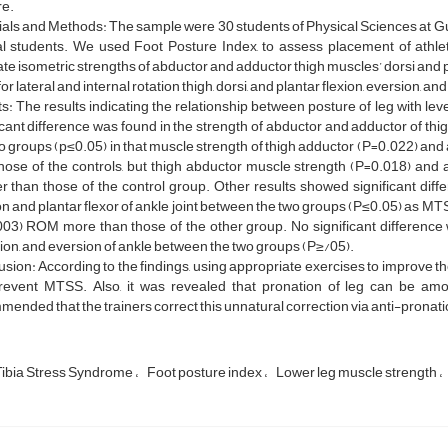
re.
als and Methods: The sample were 30 students of Physical Sciences at Gu
l students. We used Foot Posture Index, to assess placement of athl
te isometric strengths of abductor and adductor thigh muscles’ dorsi and p
r lateral and internal rotation thigh, dorsi, and plantar flexion, eversion, a
s: The results indicating the relationship between posture of leg with le
icant difference was found in the strength of abductor and adductor of th
o groups (p≤0.05) in that muscle strength of thigh adductor (P=0.022) and
hose of the controls, but thigh abductor muscle strength (P=0.018) and
 than those of the control group. Other results showed significant diff
on and plantar flexor of ankle joint between the two groups (P≤0.05) as MT
03) ROM more than those of the other group. No significant difference was
ion, and eversion of ankle between the two groups (P≥/05).
sion: According to the findings, using appropriate exercises to improve the
revent MTSS. Also, it was revealed that pronation of leg can be amo
ended that the trainers correct this unnatural correction via anti-pronati
Tibia Stress Syndrome
Foot posture index
Lower leg muscle strength