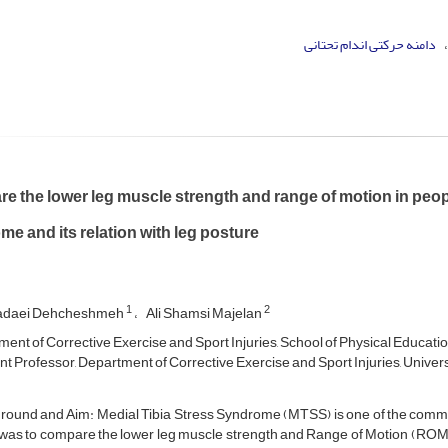
دامنه حرکتی اندام تحتانی
 the lower leg muscle strength and range of motion in peopl
e and its relation with leg posture
1
2
Fadaei Dehcheshmeh
Ali Shamsi Majelan
ent of Corrective Exercise and Sport Injuries, School of Physical Education
t Professor, Department of Corrective Exercise and Sport Injuries, Universi
ound and Aim: Medial Tibia Stress Syndrome (MTSS) is one of the common
was to compare the lower leg muscle strength and Range of Motion (ROM) i