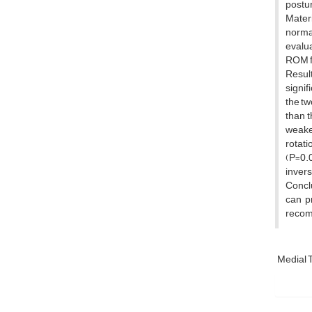
postu
Materi
norma
evalua
ROM fo
Result
signif
the tw
than t
weaker
rotati
(P=0.0
invers
Conclu
can p
recomm
Medial 