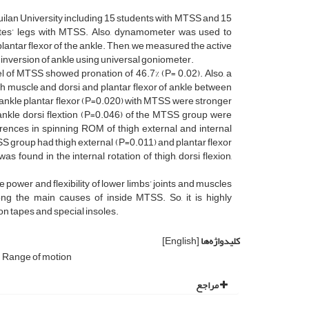
ilan University including 15 students with MTSS and 15
etes’ legs with MTSS. Also, dynamometer was used to
lantar flexor of the ankle. Then, we measured the active
nd inversion of ankle using universal goniometer.
vel of MTSS showed pronation of 46.7% (P= 0.02). Also, a
igh muscle and dorsi and plantar flexor of ankle between
 ankle plantar flexor (P=0.020) with MTSS were stronger
 ankle dorsi flextion (P=0.046) of the MTSS group were
erences in spinning ROM of thigh external and internal
SS group had thigh external (P=0.011) and plantar flexor
 found in the internal rotation of thigh, dorsi flexion,
 power and flexibility of lower limbs’ joints and muscles
ng the main causes of inside MTSS. So, it is highly
on tapes and special insoles.
کلیدواژه‌ها
[English]
Range of motion
مراجع