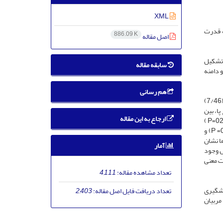
XML
ه قدرت
886.09 K
اصل مقاله
فشار داخلی تیبیا و 15 آزمودنی سالم را تشکیل
سابقه مقاله
 دامنه
هم رسانی
در ابتدا نتایج ارتباط بین پوسچر پا با میزان سندروم فشار داخلی تیبیا نشان داد، پوسچر پای متداول افراد دارای سندروم فشار داخلی تیبیا، پرونیشن (7/46)
 پا، بین
ارجاع به این مقاله
دوگروه دارای سندروم فشار داخلی تیبیا و کنترل وجود دارد (05/0≤ p). بطوریکه قدرت عضلات اداکتور ران (022/0= P ) و پلانتار فلکسور مچ (020/0=P )
درگروه دارای سندروم فشار داخلی تیبیا، قوی تر از عضلات اداکتور ران و پلانتار فلکسور مچ پای گروه کنترل ولی قدرت عضلات ابداکتور ران (018/0= P) و
 ها نشان
آمار
ل وجود
رل دارند. تفاوت معنی
تعداد مشاهده مقاله:
4,111
یشگیری
تعداد دریافت فایل اصل مقاله:
2,403
مربیان