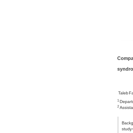
Compare
syndrom
Taleb 
1
Departm
2
Assistan
Backgr
study 