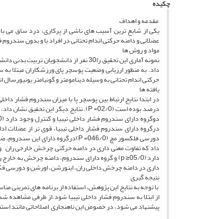
چکیده
مقدمه و اهداف
یکی از شایع ترین آسیب های ناشی از پرکاری، درد ساق می 
عضلانی و دامنه حرکتی اندام تحتانی در افراد با و بدون سندروم فش
مواد و روش ها
داد. به منظور ارزیابی وضعیت پوسچر پای ورزشکاران مبتلا به 
حرکتی اندام تحتانی به وسیله دینامومتر و گونیامتر یونیورسال ا
یافته ها
درصد بوده است (02/0= P). نتایج دیگر این
دورسی فلکسور مچ (046/0= P)درگروه د
داد که تفاوت معنی داری در دامنه حرکتی چرخش خارجی ران و پ
داری در دامنه چرخش داخلی ران، اینورشن، اورشن و دورسی فکشن مچ پ
نتیجه گیری
با توجه به نتایج این پژوهش، استفاده از برنامه های تمرینی من
از ابتلا به سندروم فشار داخلی تیبیا شود.از طرفی مشاهده شد پ
پیشنهاد می شود، در خصوص این ناهنجاری اصلاحاتی مانند است