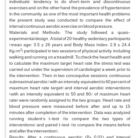
individuals' tendency to do short-term and discontinuous
exercises and, on the other hand, the prevalence of hypertension
in the community as one of the most important health problems,
the present study was conducted to compare the effect of
interval continuous aerobic exercise on blood pressure.
Materials and Methods: The study followed a quasi-
experimental design. A total of 20 healthy, sedentary participants
(mean age: 3.5 ± 26 years and Body Mass Index: 2.8 ± 24.4
2
Kg/m
) participated in two sessions of physical activity, including
walking and running on a treadmill. To check the heart health and
to calculate the maximum target heart rate, the stress test was
carried out under the supervision of cardiologist a week prior to
the intervention. Then, in two concequtive sessions, continuous
submaximal aerobic (with an intensity equivalent to 60 percent of
maximum heart rate target) and interval aerobic interventions
(with an intensity equivalent to 50 and 80% of maximum heart
rate) were randomly assigned to the two groups. Heart rate and
blood pressure were measured before, after, and up to 15
minutes after completion of the intervention. Data was analyzed
running student's t-test (to compare the two types of
interventions) and paired t-test (to compare the means before
and after the intervention).
Results: After a continuous aerobic (P= 0.02) and interval