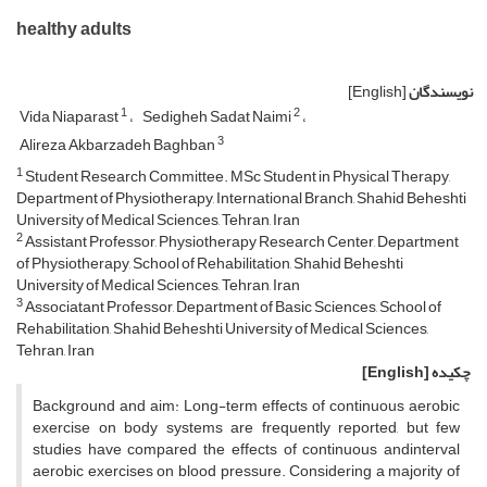
healthy adults
نویسندگان
[English]
1
2
Vida Niaparast
Sedigheh Sadat Naimi
3
Alireza Akbarzadeh Baghban
1
Student Research Committee. MSc Student in Physical Therapy,
Department of Physiotherapy, International Branch, Shahid Beheshti
University of Medical Sciences, Tehran, Iran
2
Assistant Professor, Physiotherapy Research Center, Department
of Physiotherapy, School of Rehabilitation, Shahid Beheshti
University of Medical Sciences, Tehran, Iran
3
Associatant Professor, Department of Basic Sciences, School of
Rehabilitation, Shahid Beheshti University of Medical Sciences,
Tehran, Iran
چکیده
[English]
Background and aim: Long-term effects of continuous aerobic
exercise on body systems are frequently reported, but few
studies have compared the effects of continuous andinterval
aerobic exercises on blood pressure. Considering a majority of