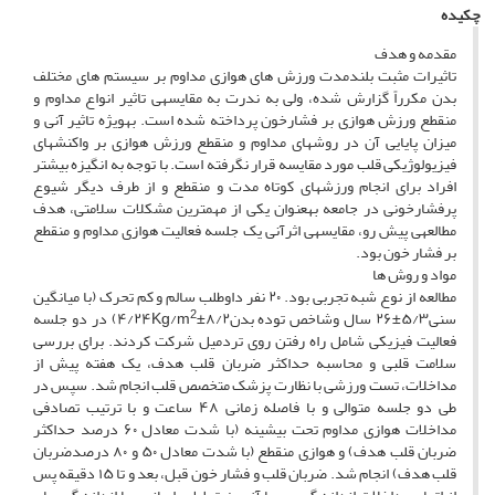
چکیده
مقدمه و هدف
تاثیرات مثبت بلندمدت ورزش های هوازی مداوم بر سیستم های مختلف
بدن مکرراً گزارش شده، ولی به ندرت به مقایسه­ی تاثیر انواع مداوم و
منقطع ورزش هوازی بر فشارخون پرداخته شده است. به­ویژه تاثیر آنی و
میزان پایایی آن در روش­های مداوم و منقطع ورزش هوازی بر واکنش­های
فیزیولوژیکی قلب مورد مقایسه قرار نگرفته است. با توجه به انگیزه بیشتر
افراد برای انجام ورزش­های کوتاه مدت و منقطع و از طرف دیگر شیوع
پرفشارخونی در جامعه به­عنوان یکی از مهم­ترین مشکلات سلامتی، هدف
مطالعه­ی پیش رو، مقایسه­ی اثرآنی یک جلسه فعالیت هوازی مداوم و منقطع
بر فشار خون بود.
مواد و روش ها
مطالعه از نوع شبه تجربی بود. ۲۰ نفر داوطلب سالم و کم تحرک (با میانگین
2
سنی۵/۳±۲۶ سال وشاخص توده بدن۸/۲±۴/۲۴Kg/m
) در دو جلسه
فعالیت فیزیکی شامل راه رفتن روی تردمیل شرکت کردند. برای بررسی
سلامت قلبی و محاسبه حداکثر ضربان قلب هدف، یک هفته پیش از
مداخلات، تست ورزشی با نظارت پزشک متخصص قلب انجام شد. سپس در
طی دو جلسه متوالی و با فاصله زمانی ۴۸ ساعت و با ترتیب تصادفی
مداخلات هوازی مداوم تحت بیشینه (با شدت معادل ۶۰ درصد حداکثر
ضربان قلب هدف) و هوازی منقطع (با شدت معادل ۵۰ و ۸۰ درصدضربان
قلب هدف) انجام شد. ضربان قلب و فشار خون قبل، بعد و تا ۱۵ دقیقه پس