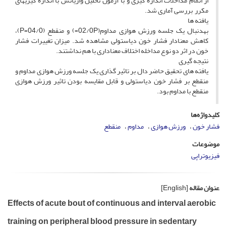
از اتمام مداخلات اندازه گیری و با آزمون تحلیل واریانس با اندازه گیری­های
مکرر بررسی آماری شد.
یافته ها
به­دنبال یک جلسه ورزش هوازی مداوم(02/0P=) و منقطع (04/0=P)،
کاهش معنادار فشار خون دیاستولی مشاهده شد. میزان تغییرات فشار
خون در اثر دو نوع مداخله اختلاف معناداری با هم نداشتند.
نتیجه گیری
یافته های تحقیق حاضر دال بر تاثیر گذاری یک جلسه ورزش هوازی مداوم و
منقطع بر فشار خون دیاستولی و قابل مقایسه بودن تاثیر ورزش هوازی
منقطع با مداوم بود.
کلیدواژه‌ها
فشار خون
ورزش هوازی
مداوم
منقطع
موضوعات
فیزیوتراپی
عنوان مقاله
[English]
Effects of acute bout of continuous and interval aerobic
training on peripheral blood pressure in sedentary