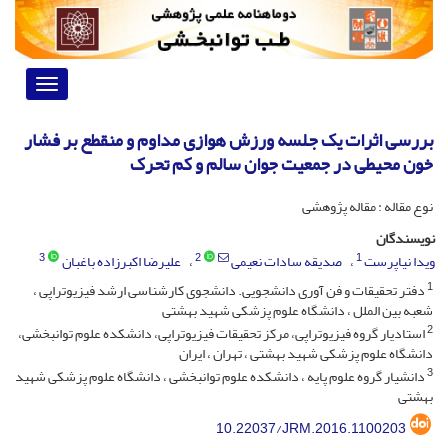
Toggle
vigation
بررسی اثرات یک جلسه ورزش هوازی مداوم و منقطع بر فشار
خون محیطی در جمعیت جوان سالم و کم تحرک
نوع مقاله : مقاله پژوهشی
نویسندگان
3
2
1
ویدا نیاپرست
صدیقه سادات نعیمی
علیرضا اکبرزاده باغبان
1
دفتر تحقیقات و فن آوری دانشجویی. دانشجوی کارشناسی ارشد فیزیوتراپی ،
شعبه بین الملل ، دانشگاه علوم پزشکی شهید بهشتی
2
استادیار گروه فیزیوتراپی، مرکز تحقیقات فیزیوتراپی، دانشکده علوم توانبخشی،
دانشگاه علوم پزشکی شهید بهشتی ، تهران ، ایران
3
دانشیار گروه علوم پایه ، دانشکده علوم توانبخشی ، دانشگاه علوم پزشکی شهید
بهشتی
10.22037/JRM.2016.1100203