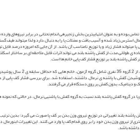
تماس بوده و به عنوان انتهایی­ترین بخش زنجیره­ی اندام تحتانی در برابر نیروهای وارده
ال استرس زیاد شده و آسیب بافت و عضلات پا را به دنبال دارد و لذا می­تواند طیف گست
تی پا می­تواند فشار زیاد و یا توزیع نامناسب آن باشد. از آن جایی که امروزه درصد قابل ت
اده ی طولانی مدت از کفش پاشنه بلند می تواند اثرات قابل ملاحظه ای بر ساختار اسکلتی
ر کفش پاشنه بلند بر توزیع فشار کف پایی خانم ها است.
در مطالعه ی حاضر، مشاهده­ای-تحلیلی از نوع موردی-شاهدی، از 2 گروه 35 نفری شامل گروه آزم
 پوشیدن کفش با پاشنه ی نرمال داشتند، استفاده شد. برای بررسی فشار کف پایی از 
م پا در گروه کفش پاشنه بلند نسبت به گروه کفش با پاشنه­ی نرمال، در حالتی که نمونه ه
ش پاشنه بلند تغییراتی در توزیع نیروی وزن بدن بر کف پا صورت می گیرد؛ بدین ترتیب 
 از نیروی وزن بدن خود را بر روی قدام کف پا وارد می کنند. این تغییرات ابنورمال در
ل داشته باشد.