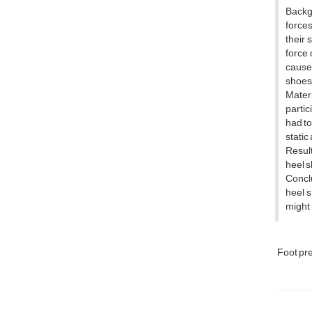
Backgr
forces
their 
force 
cause 
shoes
Mater
partic
had to
static
Result
heel s
Conclu
heel 
might 
Foot pr