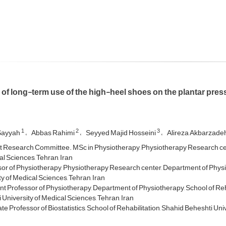
 of long-term use of the high-heel shoes on the plantar pres
1
2
3
Sayyah
Abbas Rahimi
Seyyed Majid Hosseini
Alireza Akbarzad
 Research Committee. MSc in Physiotherapy, Physiotherapy Research cente
al Sciences, Tehran, Iran
or of Physiotherapy, Physiotherapy Research center, Department of Physio
y of Medical Sciences, Tehran, Iran
nt Professor of Physiotherapy, Department of Physiotherapy, School of Reh
 University of Medical Sciences, Tehran, Iran
e Professor of Biostatistics, School of Rehabilitation, Shahid Beheshti Univ