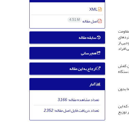
XML
4.51 M
اصل مقاله
 مقاومت
رده­ای
سابقه مقاله
وجهی از
 افراد
هم رسانی
ون، خانم هایی که حداقل سابقه ی 2 سال پوشیدن کفش
ارجاع به این مقاله
دستگاه
آمار
ا بدون
تعداد مشاهده مقاله:
3,166
که این
تعداد دریافت فایل اصل مقاله:
2,352
 توزیع