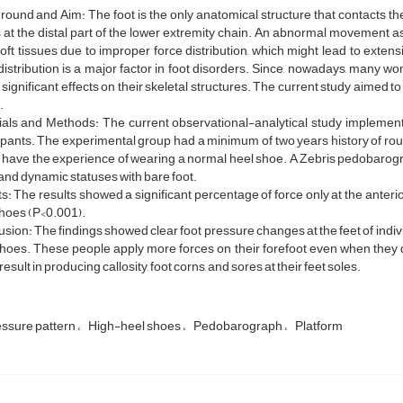
ound and Aim: The foot is the only anatomical structure that contacts th
 at the distal part of the lower extremity chain. An abnormal movement as
soft tissues due to improper force distribution, which might lead to ext
distribution is a major factor in foot disorders. Since, nowadays, many w
significant effects on their skeletal structures. The current study aimed 
.
ials and Methods: The current observational-analytical study implement
ipants. The experimental group had a minimum of two years history of rou
 have the experience of wearing a normal heel shoe. A Zebris pedobarogr
 and dynamic statuses with bare foot.
s: The results showed a significant percentage of force only at the anterio
hoes (P<0.001).
sion: The findings showed clear foot pressure changes at the feet of indi
shoes. These people apply more forces on their forefoot even when they
result in producing callosity, foot corns, and sores at their feet soles.
essure pattern
High-heel shoes
Pedobarograph
Platform