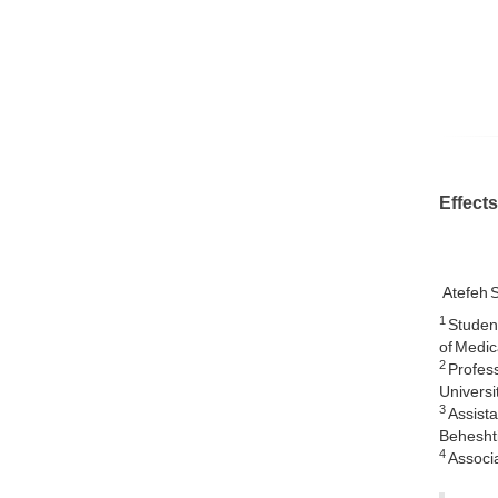
Effects
Atefeh 
1
Student
of Medic
2
Profess
Universit
3
Assista
Beheshti
4
Associat