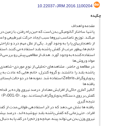
10.22037/JRM.2016.1100204
چکیده
مقدمه و اهداف
پا تنها ساختار آناتومیکی بدن است که حین راه رفتن، با زمین در 
می­کند. توزیع نامناسب نیروها سبب ایجاد حرکت غیرطبیعی و اعم
از ناهنجاری­های پا را به وجود آورد. یکی از علل مهم درد و ناراح
خانم ها به­طور مرتب از کفش پاشنه بلند استفاده می کنند، استف
استفاده کننده به وجود آورد. هدف از مطالعه­ی پیش رو بررسی اث
مواد و روش ها
پاشنه بلند را داشتند، و گروه کنترل، خانم هایی که عادت به
پدوباروگراف Zebris استفاده شد. نمونه ها در دو حالت ایستاتیک و دینامیک، بدون کفش بر روی دستگاه قرار می گرفتند.
یافته ها
آنالیز آماری حاکی از افزایش معنادار درصد نیروی وارده بر قدا
کفش بر روی دستگاه پدوباروگراف ایستادند، بود. (001/0>P)
نتیجه گیری
یافته ها نشان می دهد که در اثر استفاده­ی طولانی مدت از کف
افراد، حتی زمانی که کفش پاشنه بلند نپوشیده اند، درصد بیشتری
نیروی وزن بدن می تواند پینه، میخچه و زخم را در کف پا به دنبا